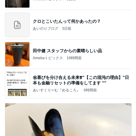
クロとこいたんって何かあったの？
あいのりブログ
3日前
田中健 スタッフからの素晴らしい品
Amebaトピックス
16時間前
㊗️喜びを分け合える未来❣️”【この混沌の理由】”⽇
本も⾦融リセットの準備をしてます ””
あいすくりーむ『めるころ』
6時間前