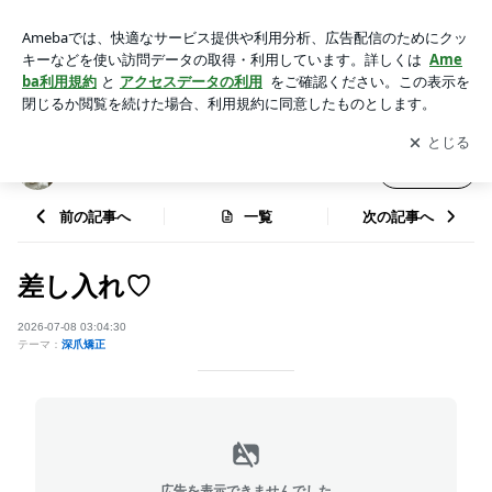
差し入れ♡ | private salon S-nail. 深爪矯正/自爪育成
アプリをダウンロードして
ブログの更新通知
を受け取りまし
開く
ょう。
private salon S-nail. 深爪矯正/自爪育成
フォロー
前の記事へ
一覧
次の記事へ
差し入れ♡
2026-07-08 03:04:30
テーマ：
深爪矯正
広告を表示できませんでした