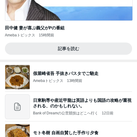
田中健 妻が喜ぶ義父がPの番組
Amebaトピックス
15時間前
記事を読む
假屋崎省吾 手抜きパスタでご馳走
Amebaトピックス
13時間前
日東駒専や産近甲龍は英語よりも国語の攻略が重視
される、のかもしれない。
Bank of Dreamの公営競技はどこへ行く
12日前
モト冬樹 自画自賛した手作り夕食