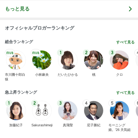
もっと見る
オフィシャルブロガーランキング
総合ランキング
すべて見る
1
2
3
市川團十郎白
小林麻央
だいたひかる
桃
クロ
猿
急上昇ランキング
すべて見る
1
2
3
4
5
加藤紀子
Sakurashimeji
真飛聖
尼子勝紀
モーニング
娘。'26 天気組