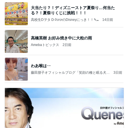
大当たり？！ディズニーストア夏祭り…何当た
る？！夏祭りくじに挑戦！！！
高校生Dヲタ Ꭰ-ᎮꭵꭹꭴのDisneyにっき！！✎ܚ
14日前
高橋英樹 お好み焼き中に大粒の雨
Amebaトピックス
2日前
わあ喉は‥
藤田朋子オフィシャルブログ「笑顔の種と眠る犬」
3日前
Powered by Ameba