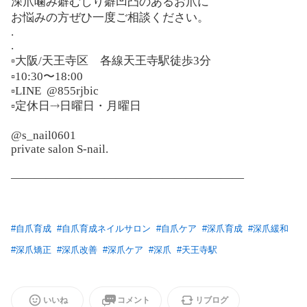
深爪噛み癖むしり癖凹凸のあるお爪に
お悩みの方ぜひ一度ご相談ください。
.
.
▫️大阪/天王寺区 各線天王寺駅徒歩3分
▫️10:30〜18:00
▫️LINE
@855rjbic
▫️定休日⤑日曜日・月曜日
@s_nail0601
private salon S-nail.
————————————————————
#
自爪育成
#
自爪育成ネイルサロン
#
自爪ケア
#
深爪育成
#
深爪緩和
#
深爪矯正
#
深爪改善
#
深爪ケア
#
深爪
#
天王寺駅
いいね
コメント
リブログ