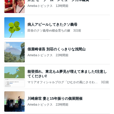
Amebaトピックス
12時間前
病人アピールしてきたクソ義母
田舎のクソ義母vs都会育ちの嫁
3日前
假屋崎省吾 別荘のくっきりな浅間山
Amebaトピックス
22時間前
能登揺れ、東北も⚠️夢見が増えて来ました❗️注意し
てください❗️
マリアオフィシャルブログ「ひむかの風にさそわれ
3日前
て」Powered by Ameba
川崎麻世 妻と15年振りの個展開催
Amebaトピックス
22時間前