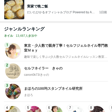
実家で晩ご飯
だいたひかるオフィシャルブログ Powered by Ame
1日前
ba
ジャンルランキング
ネイル
13,487人参加中
1
東京・少人数で親身丁寧！セルフジェルネイル専門教
室Ｍａｙ
趣味で楽しく学ぶ♫少人数セルフジェルネイルレッスン教室・東京
2
セルフネイラー きゃの
canon0k73/きゃの
3
まほろの100均スタンプネイル研究所
まほろ
4
5
6
7
8