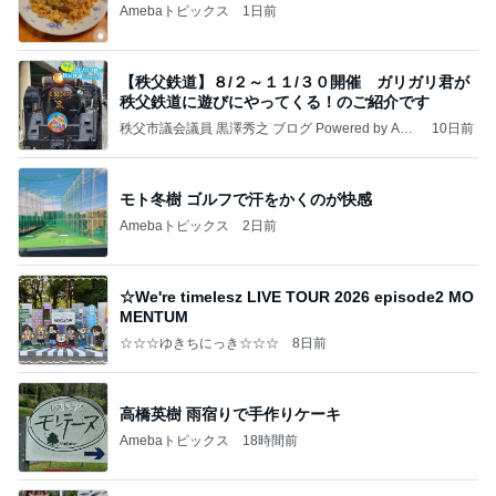
Amebaトピックス
1日前
【秩父鉄道】８/２～１１/３０開催 ガリガリ君が
秩父鉄道に遊びにやってくる！のご紹介です
秩父市議会議員 黒澤秀之 ブログ Powered by Ame
10日前
ba
モト冬樹 ゴルフで汗をかくのが快感
Amebaトピックス
2日前
☆We're timelesz LIVE TOUR 2026 episode2 MO
MENTUM
☆☆☆ゆきちにっき☆☆☆
8日前
高橋英樹 雨宿りで手作りケーキ
Amebaトピックス
18時間前