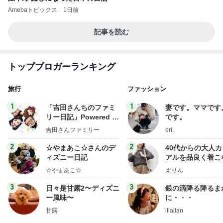
Amebaトピックス
1日前
記事を読む
トップブロガーランキング
旅行
ファッション
1
1
「吉田さんちのファミ
妻です。ママです
リー日記」Powered b
です。
y Ameba 吉田さんファ
吉田さんファミリー
eri.
ミリーオフィシャルブ
ログ
2
2
☆やまあこ☆さんのデ
40代からの大人
ィズニー日記
アルを品良く着こ
ファッションブロ
☆やまあこ☆
えりん
3
3
日々是甘露2〜ディズニ
銀の滴降る降るま
ー風味〜
に・・・
甘露
illallan