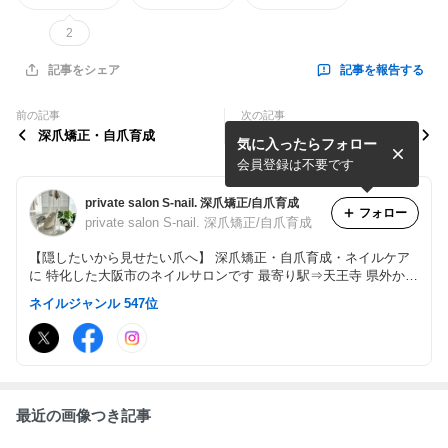
2
記事を報告する
記事をシェア
前の記事
次の記事
深爪矯正・自爪育成
okinawa♡
気に入ったらフォロー
会員登録は不要です
private salon S-nail. 深爪矯正/自爪育成
フォロー
private salon S-nail. 深爪矯正/自爪育成
【隠したいから見せたい爪へ】 深爪矯正・自爪育成・ネイルケア
に 特化した大阪市のネイルサロンです 最寄り駅⇒天王寺 県外から
もたくさんご来店頂いております。 男性のお客様も大歓迎。 自爪
ネイルジャンル 547位
を健康に育てる高技術サロンで 自信の持てる指先へ。
最近の画像つき記事