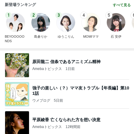
新登場ランキング
すべて見る
1
2
3
4
5
BEYOOOOO
島倉りか
ゆうこりん
MOMIママ
石 安伊
NDS
原田龍二 信条であるアニミズム精神
Amebaトピックス
1日前
強子の楽しい（？）ママ友トラブル【年長編】第10
1話
ウメブログ
5日前
平原綾香 亡くなられた方を想い決意
Amebaトピックス
12時間前