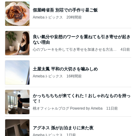
假屋崎省吾 別荘での手作り昼ご飯
Amebaトピックス
20時間前
良い氣分や妄想のワークを重ねても引き寄せが起き
ない理由
心のブレーキを外して引き寄せを加速させる方法：
4日前
引き寄せ研究所
土屋太鳳 平和の大切さを噛みしめ
Amebaトピックス
16時間前
かっちちちちが来てくれた！おしゃれなものを持っ
て！
桃オフィシャルブログ Powered by Ameba
11日前
アグネス 孫がお泊まりに来た夜
Amebaトピックス
1日前