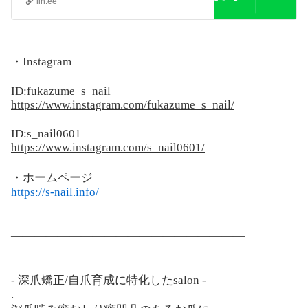
lin.ee
・Instagram
ID:fukazume_s_nail
https://www.instagram.com/fukazume_s_nail/
ID:s_nail0601
https://www.instagram.com/s_nail0601/
・ホームページ
https://s-nail.info/
————————————————————
- 深爪矯正/自爪育成に特化したsalon -
.