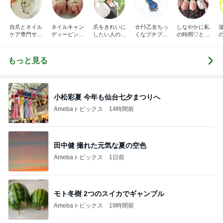
自爪とネイル
ネイルキャン
爪をきれいに
☆ﾃﾗ乙女ちっ
しなやかに私
ケア専門サロ
ディーピンク
したい人のた
くなプチプラ
の時間♡とき
ン プリナチュ
ミリーブログ
めのネイルサ
ネイル☆
めきnail diary
ールの公式ブ
ロンR.Queen
ログ
Nail＜検見川
もっと見る
＞
小松彩夏 今年も仙台七夕まつりへ
Amebaトピックス
14時間前
田中健 撮れた元気な夏の空色
Amebaトピックス
1日前
モト冬樹 2つのスイカでギャンブル
Amebaトピックス
19時間前