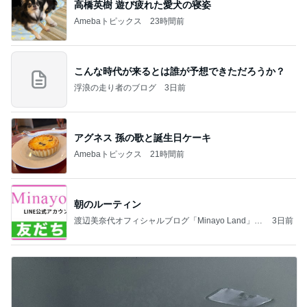
高橋英樹 遊び疲れた愛犬の寝姿
Amebaトピックス
23時間前
こんな時代が来るとは誰が予想できただろうか？
浮浪の走り者のブログ
3日前
アグネス 孫の歌と誕生日ケーキ
Amebaトピックス
21時間前
朝のルーティン
渡辺美奈代オフィシャルブログ「Minayo Land」P
3日前
owered by Ameba