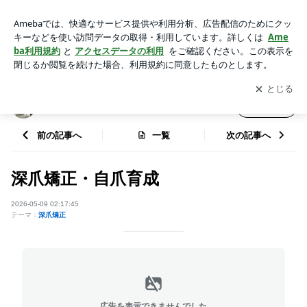
深爪矯正・自爪育成 | private salon S-nail. 深爪矯正/自爪育成
アプリをダウンロードして
ブログの更新通知
を受け取りまし
開く
ょう。
private salon S-nail. 深爪矯正/自爪育成
フォロー
前の記事へ
一覧
次の記事へ
深爪矯正・自爪育成
2026-05-09 02:17:45
テーマ：
深爪矯正
広告を表示できませんでした