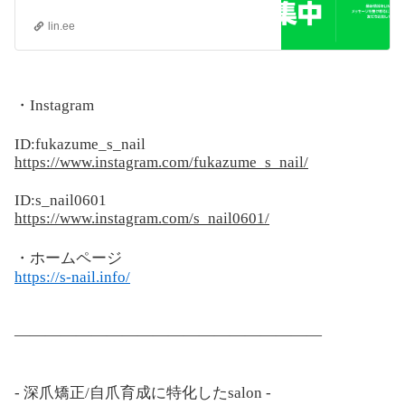
lin.ee
・Instagram
ID:fukazume_s_nail
https://www.instagram.com/fukazume_s_nail/
ID:s_nail0601
https://www.instagram.com/s_nail0601/
・ホームページ
https://s-nail.info/
————————————————————
- 深爪矯正/自爪育成に特化したsalon -