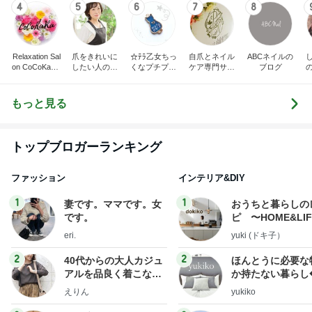
4
5
6
7
8
Relaxation Sal
爪をきれいに
☆ﾃﾗ乙女ちっ
自爪とネイル
ABCネイルの
on CoCoKaRa
したい人のた
くなプチプラ
ケア専門サロ
ブログ
‐ココカラ-
めのネイルサ
ネイル☆
ン プリナチュ
め
ロンR.Queen
ールの公式ブ
Nail＜検見川
ログ
もっと見る
＞
トップブロガーランキング
ファッション
インテリア&DIY
1
1
妻です。ママです。女
おうちと暮らしの
です。
ピ 〜HOME&LI
eri.
yuki (ドキ子）
2
2
40代からの大人カジュ
ほんとうに必要な
アルを品良く着こなす
か持たない暮らし
ファッションブログ
ep Life Simple
えりん
yukiko
ンテリアのきろく