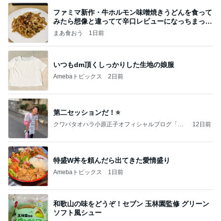
ファミマ新作・牛ホルモン味噌焼きうどんを食って
みたら想像と違ってて辛口レビューになっちまった
話
まあ食おう
1日前
いつもdm頂くしっかりした生地の娘服
Amebaトピックス
2日前
第二セッションだ！⭐️
クワバタオハラ小原正子オフィシャルブログ「女
12日前
前。」powered by Ameba
特盛W丼を頼んだら出てきた愛情盛り
Amebaトピックス
1日前
和歌山の味をどうぞ！セブン 玉林園監修 グリーン
ソフト風シュー