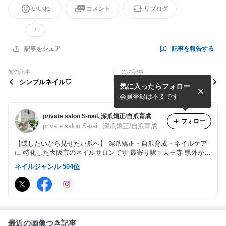
いいね
コメント
リブログ
2
記事を報告する
記事をシェア
前の記事
次の記事
シンプルネイル♡
ピンクベージュ♡
気に入ったらフォロー
会員登録は不要です
private salon S-nail. 深爪矯正/自爪育成
フォロー
private salon S-nail. 深爪矯正/自爪育成
【隠したいから見せたい爪へ】 深爪矯正・自爪育成・ネイルケア
に 特化した大阪市のネイルサロンです 最寄り駅⇒天王寺 県外から
もたくさんご来店頂いております。 男性のお客様も大歓迎。 自爪
ネイルジャンル 504位
を健康に育てる高技術サロンで 自信の持てる指先へ。
最近の画像つき記事