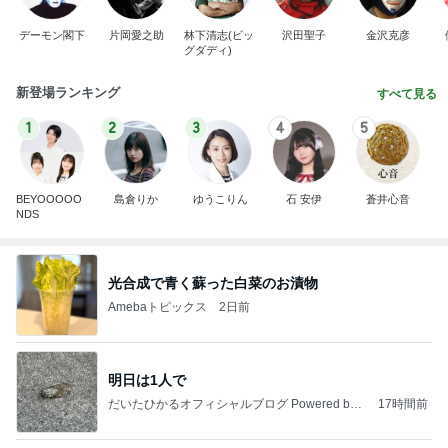
デーモン閣下
片岡愛之助
林下清志(ビッ
沢田聖子
金沢克彦
グダディ)
新登場ランキング
すべて見る
1
2
3
4
5
BEYOOOOO
島倉りか
ゆうこりん
石 安伊
蒼井心音
NDS
光合成で青く蘇った白菜のお漬物
Amebaトピックス
2日前
明日は1人で
だいたひかるオフィシャルブログ Powered by
17時間前
Ameba