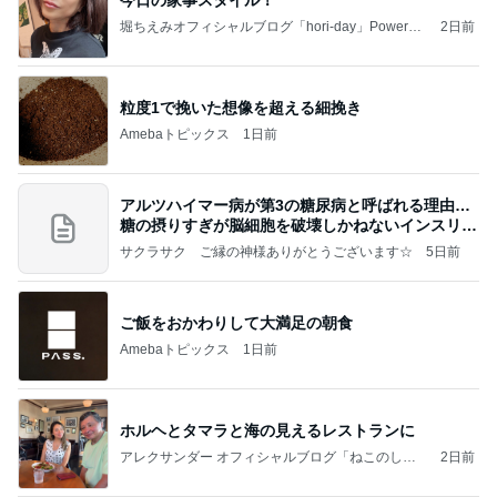
堀ちえみオフィシャルブログ「hori-day」Powered
2日前
by Ameba
粒度1で挽いた想像を超える細挽き
Amebaトピックス
1日前
アルツハイマー病が第3の糖尿病と呼ばれる理由…
糖の摂りすぎが脳細胞を破壊しかねないインスリン
の恐
サクラサク ご縁の神様ありがとうございます☆
5日前
ご飯をおかわりして大満足の朝食
Amebaトピックス
1日前
ホルヘとタマラと海の見えるレストランに
アレクサンダー オフィシャルブログ「ねこのしっ
2日前
ぽ欲しいな」Powered by Ameba