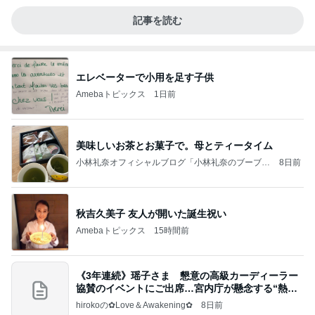
記事を読む
エレベーターで小用を足す子供
Amebaトピックス
1日前
美味しいお茶とお菓子で。母とティータイム
小林礼奈オフィシャルブログ「小林礼奈のブーブー
8日前
ブログ」Powered by Ameba
秋吉久美子 友人が開いた誕生祝い
Amebaトピックス
15時間前
《3年連続》瑶子さま 懇意の高級カーディーラー
協賛のイベントにご出席…宮内庁が懸念する“熱心
すぎ
hirokoの✿Love＆Awakening✿
8日前