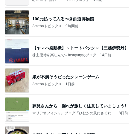
100元払って入るべき鉄道博物館
Amebaトピックス
9時間前
【ヤマハ発動機】～トートバック～【三越伊勢丹】
株主優待を楽しんで～tasayuryのブログ
14日前
娘が不満そうだったクレーンゲーム
Amebaトピックス
1日前
夢見さんから 揺れが激しく注意していましょう❗️
マリアオフィシャルブログ「ひむかの風にさそわれ
8日前
て」Powered by Ameba