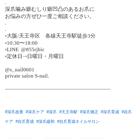
.
深爪噛み癖むしり癖凹凸のあるお爪に
お悩みの方ぜひ一度ご相談ください。
.
.
▫️大阪/天王寺区 各線天王寺駅徒歩3分
▫️10:30〜18:00
▫️LINE
@855rjbic
▫️定休日⤑日曜日・月曜日
@s_nail0601
private salon S-nail.
————————————————————
#
深爪改善
#
深爪ケア
#
深爪
#
天王寺駅
#
深爪矯正
#
深爪育成
#
自爪
ケア
#
自爪育成
#
深爪緩和
#
自爪育成ネイルサロン