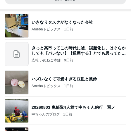
いきなりタスクがなくなった会社
Amebaトピックス
1日前
きっと高市ってこの時代に嘘、誤魔化し、はぐらか
しても【バレない】【通用する】とでも思ってたん
だろ
広報 いぬねこ本舗
9日前
ハズレなくて可愛すぎる豆皿と風鈴
Amebaトピックス
1日前
20260803 鬼郁隊4人衆で中ちゃん釣行 写メ
中ちゃんのブログ
1日前