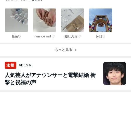
新色♡
nuance nail ♡
差し入れ♡
休日♡
もっと見る
速報
ABEMA
人気芸人がアナウンサーと電撃結婚 衝
撃と祝福の声