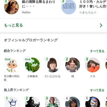
3
3
銀の滴降る降るまわり
１００均・カルデ
に・・・
好き！食いしん坊
らりん☆のブログ
illallan
☆きらりん☆
もっと見る
オフィシャルブロガーランキング
総合ランキング
すべて見る
1
2
3
市川團十郎白
小林麻央
だいたひかる
桃
クロ
猿
急上昇ランキング
すべて見る
1
2
3
4
5