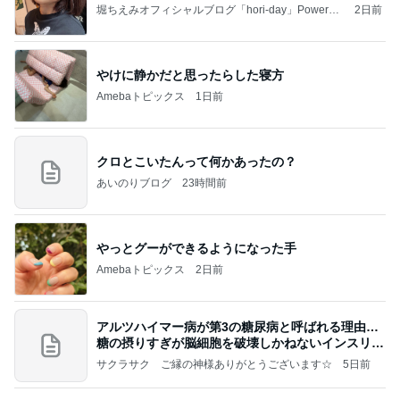
堀ちえみオフィシャルブログ「hori-day」Powered
2日前
by Ameba
やけに静かだと思ったらした寝方
Amebaトピックス
1日前
クロとこいたんって何かあったの？
あいのりブログ
23時間前
やっとグーができるようになった手
Amebaトピックス
2日前
アルツハイマー病が第3の糖尿病と呼ばれる理由…
糖の摂りすぎが脳細胞を破壊しかねないインスリン
の恐
サクラサク ご縁の神様ありがとうございます☆
5日前