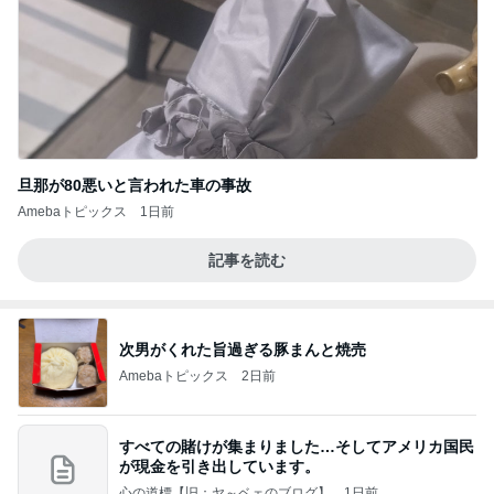
旦那が80悪いと言われた車の事故
Amebaトピックス
1日前
記事を読む
次男がくれた旨過ぎる豚まんと焼売
Amebaトピックス
2日前
すべての賭けが集まりました…そしてアメリカ国民
が現金を引き出しています。
心の道標【旧：ヤ～ベェのブログ】
1日前