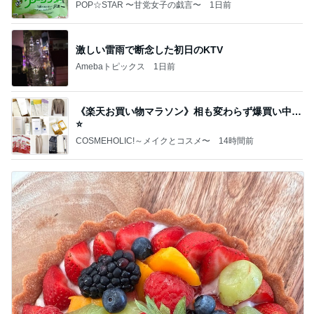
POP☆STAR 〜甘党女子の戯言〜
1日前
激しい雷雨で断念した初日のKTV
Amebaトピックス
1日前
《楽天お買い物マラソン》相も変わらず爆買い中…
⭐️
COSMEHOLIC!～メイクとコスメ〜
14時間前