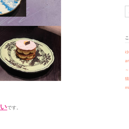
こ
ゆ
a
～
猫
m
ない
です。