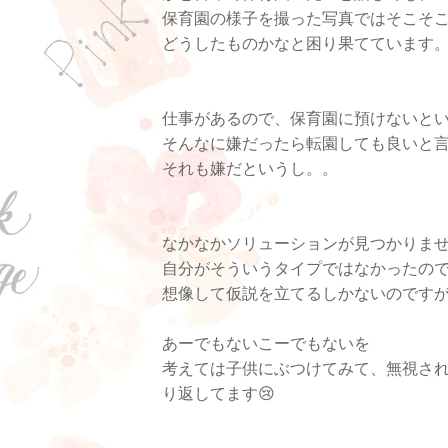
保育園の様子を撮った写真ではそこそ
どうしたものかなと困り果てています
仕事があるので、保育園に預けないと
そんなに嫌だったら転園しても良いと
それも嫌だというし。。
なかなかソリューションが見つかりま
自分がそういうタイプではなかったの
想像して仮説を立てるしかないのです
あーでもないこーでもないを
考えては子供にぶつけてみて、無視さ
り返してます😢