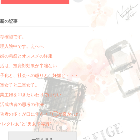
新の記事
存確認です。
理入院中です。えへへ
婦の愚痴とオススメの洋服
活は、投資対効果が半端ない
子化と、社会への怒りと、妊娠と・・・
軍女子と二軍女子。
業主婦を叩きたいわけではない
活成功者の思考の作法
成功者の多くが口にする→「◯が良かった」
クレクレ女"と"男女平等男"
一覧を見る