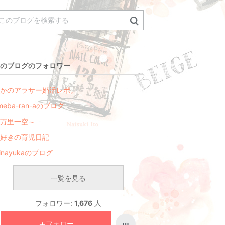
のブログのフォロワー
かのアラサー婚活レポ。
meba-ran-aのブログ
万里一空～
好きの育児日記
inayukaのブログ
一覧を見る
フォロワー:
1,676
人
フォロー