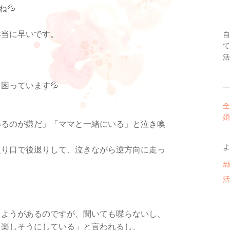
💦
本当に早いです。
自
て
活
困っています💦
全
婚
いるのが嫌だ」「ママと一緒にいる」と泣き喚
よ
入り口で後退りして、泣きながら逆方向に走っ
#
活
しようがあるのですが、聞いても喋らないし、
「楽しそうにしている」と言われるし、