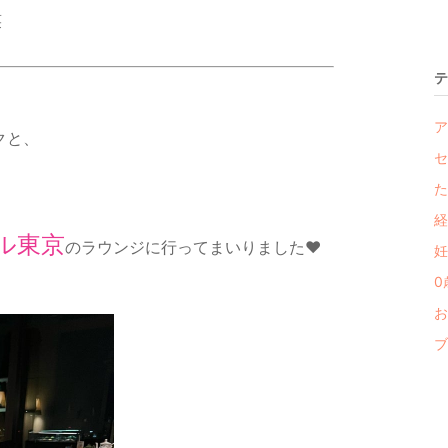
笑
テ
ア
クと、
セ
た
経
ル東京
のラウンジに行ってまいりました❤️
妊
0
お
ブ