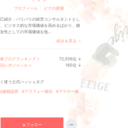
プロフィール
ピグの部屋
己紹介：
バリバリの経営コンサルタントとし
、ビジネス的な市場価値を高めるばかり、婚
女性としての市場価値を低...
続きを見る ＞
体ブログランキング
72,556
位
↓
ラ
活レポジャンル
185
位
↓
ン
ラ
キ
ン
く使う公式ハッシュタグ
ン
キ
グ
ン
結婚相談所
#アラフォー婚活
#アラサー婚
下
グ
降
下
降
フォロー