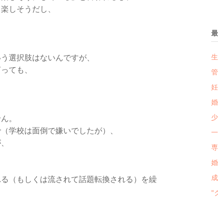
こ楽しそうだし、
。
最
いう選択肢はないんですが、
生
言っても、
管
妊
婚
少
せん。
で（学校は面倒で嫌いでしたが）、
一
が、
専
婚
れる（もしくは流されて話題転換される）を繰
"