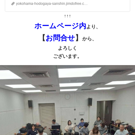
yokohama-hodogaya-sanshin.jimdofree.com
↑↑↑
ホームページ内
より、
【
お問合せ
】
から、
よろしく
ございます。