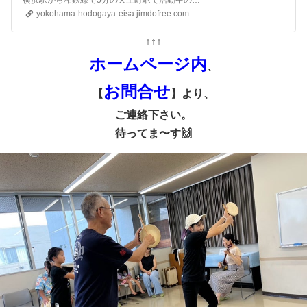
yokohama-hodogaya-eisa.jimdofree.com
↑↑↑
ホームページ内
、
お問合せ
【
】より、
ご連絡下さい。
待ってま〜す🙌