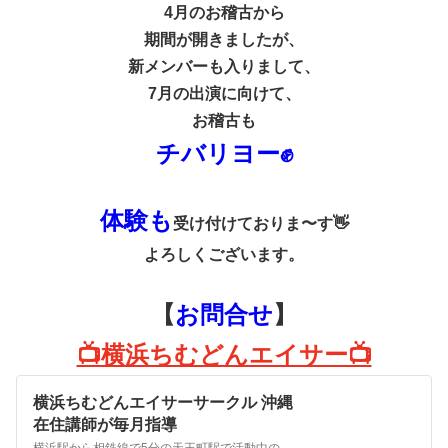
4月のお稽古から
期間が開きましたが、
新メンバーも入りまして、
7月の出演に向けて、
お稽古も
チバリヨー✊
体験も
受け付けておりま〜す👋
よろしくございます。
【
お問合せ
】
📺横浜ちむどんエイサー📺
横浜ちむどんエイサーサークル 沖縄
在住講師が毎月指導
横浜駅から相鉄線で5分の天王町駅で活動中の横浜ちむどんエイサーサークル(教室)。沖縄在住のプロ講師を毎月一回招いて指導をお願いしています。沖縄文化楽しみたい人、エイサー踊れるようになりたい人、募集中です。初心者も経験者も大歓迎。