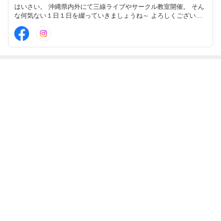
はいさい。 沖縄県内外にて三線ライブやサークル教室開催。 そん
な何気ない１日１日を綴っていきましょうね～ よろしくございま
～す。 株式会社KOHATSU PROJECT 代表 琉球古典音楽安冨祖流
師範 守禮之邦民謡協会 師範（理事）