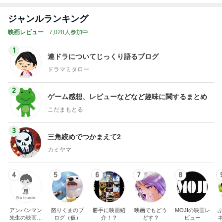
ジャンルランキング
映画レビュー
7,028人参加中
1
連ドラについてじっくり語るブログ
ドラマミタロー
2
ゲーム感想、レビューなどなど趣味に関するまとめ
こだまもとる
3
三角絞めでつかまえて2
カミヤマ
4
5
6
7
8
アンパンマン
怒りくまのブ
勝手に映画紹
映画でもどう
MOJIの映画レ
先生の映画講
ログ（仮）
介！？
どす？
ビュー
座