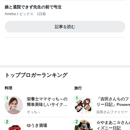
娘と退院できず先生の前で号泣
Amebaトピックス
1日前
記事を読む
トップブロガーランキング
料理
旅行
1
1
栄養士ママそっち～の
「吉田さんちのフ
簡単美味しいサイクル
リー日記」Powere
献立
y Ameba 吉田さ
そっち～
吉田さんファミリー
ミリーオフィシャ
ログ
2
2
☆やまあこ☆さん
ゆうき酒場
ィズニー日記