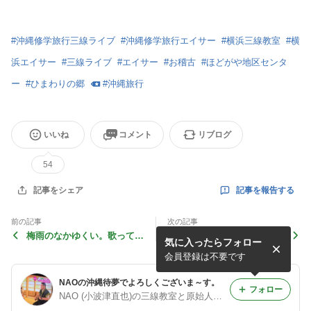
#
沖縄修学旅行三線ライブ
#
沖縄修学旅行エイサー
#
横浜三線教室
#
横
浜エイサー
#
三線ライブ
#
エイサー
#
お稽古
#
ほどがや地区センタ
ー
#
ひまわりの郷
#
沖縄旅行
いいね
コメント
リブログ
54
記事を報告する
記事をシェア
前の記事
次の記事
梅雨のなかゆくい。歌って踊
歌って踊って“最高で最
気に入ったらフォロー
って、居眠りして♪
笑”の想い出さぁ～♪
会員登録は不要です
NAOの沖縄待夢でよろしくございま～す。
フォロー
NAO (小波津直也)の三線教室と原始人待夢🎶