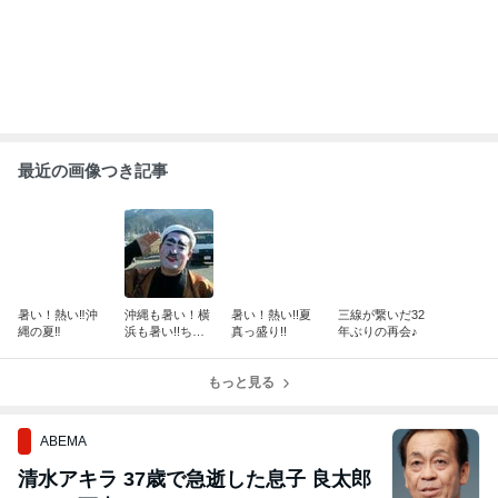
最近の画像つき記事
暑い！熱い‼︎沖
沖縄も暑い！横
暑い！熱い!!夏
三線が繋いだ32
縄の夏‼︎
浜も暑い!!ちむ
真っ盛り!!
年ぶりの再会♪
どんはもっと熱
い!!
もっと見る
ABEMA
清水アキラ 37歳で急逝した息子 良太郎