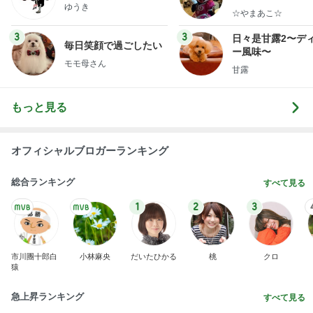
ゆうき
☆やまあこ☆
3
3
日々是甘露2〜デ
毎日笑顔で過ごしたい
ー風味〜
モモ母さん
甘露
もっと見る
オフィシャルブロガーランキング
総合ランキング
すべて見る
1
2
3
市川團十郎白
小林麻央
だいたひかる
桃
クロ
猿
急上昇ランキング
すべて見る