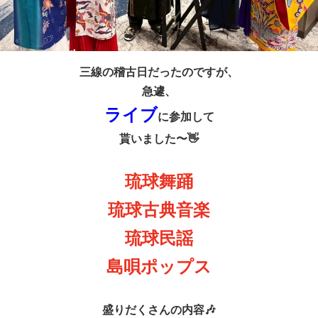
三線の稽古日だったのですが、
急遽、
ライブ
に参加して
貰いました〜👋
琉球舞踊
琉球古典音楽
琉球民謡
島唄ポップス
盛りだくさんの内容🎶