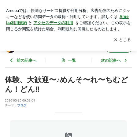
体験、大歓迎〜♪めんそ〜れ〜ちむどん！どん‼︎ | NAOの沖縄待
夢でよろしくございま～す。
アプリをダウンロードして
ブログの更新通知
を受け取りまし
開く
ょう。
NAOの沖縄待夢でよろしくございま～す。
フォロー
前の記事へ
一覧
次の記事へ
体験、大歓迎〜♪めんそ〜れ〜ちむど
ん！どん‼︎
2026-05-15 09:51:04
テーマ：
ブログ