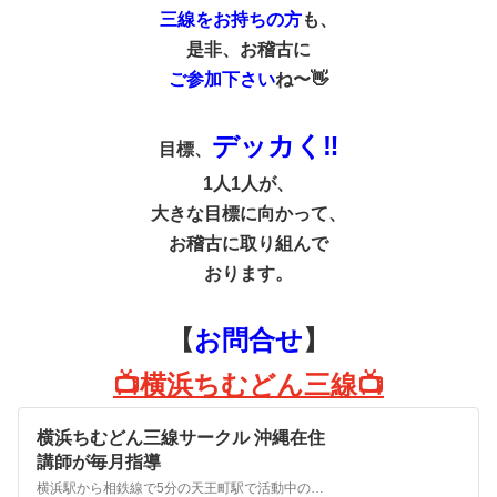
三線をお持ちの方
も、
是非、お稽古に
ご参加下さい
ね〜👋
デッカく‼︎
目標、
1人1人が、
大きな目標に向かって、
お稽古に取り組んで
おります。
【
お問合せ
】
📺横浜ちむどん三線📺
横浜ちむどん三線サークル 沖縄在住
講師が毎月指導
横浜駅から相鉄線で5分の天王町駅で活動中の三線サークル(教室)です。月に1回、沖縄から講師を招いて三線の稽古をしています。初心者も経験者も大歓迎です。