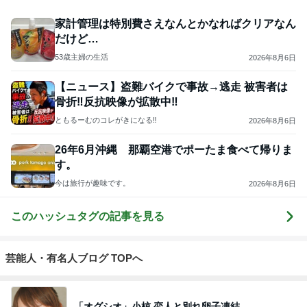
家計管理は特別費さえなんとかなればクリアなん
だけど…
53歳主婦の生活
2026年8月6日
【ニュース】盗難バイクで事故→逃走 被害者は
骨折‼️反抗映像が拡散中‼️
ともるーむのコレがきになる‼️
2026年8月6日
26年6月沖縄 那覇空港でポーたま食べて帰りま
す。
今は旅行が趣味です。
2026年8月6日
このハッシュタグの記事を見る
芸能人・有名人ブログ TOPへ
「オグシオ」小椋 恋人と別れ卵子凍結