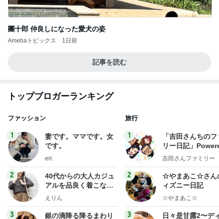
團十郎 仲良しになった愛犬の姿
Amebaトピックス
1日前
記事を読む
トップブロガーランキング
ファッション
旅行
1
1
妻です。ママです。女
「吉田さんちのフ
です。
リー日記」Powere
y Ameba 吉田さ
eri.
吉田さんファミリー
ミリーオフィシャ
ログ
2
2
40代からの大人カジュ
☆やまあこ☆さん
アルを品良く着こなす
ィズニー日記
ファッションブログ
えりん
☆やまあこ☆
3
3
銀の滴降る降るまわり
日々是甘露2〜デ