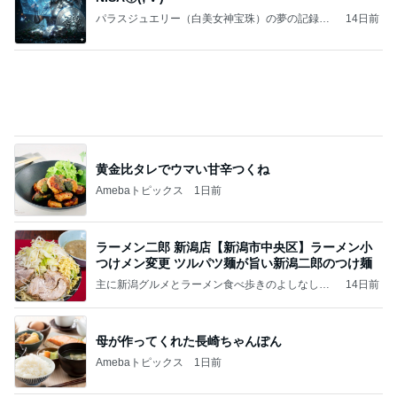
パラスジュエリー（白美女神宝珠）の夢の記録
14日前
（続編）
黄金比タレでウマい甘辛つくね
Amebaトピックス
1日前
ラーメン二郎 新潟店【新潟市中央区】ラーメン小
つけメン変更 ツルパツ麺が旨い新潟二郎のつけ麺
主に新潟グルメとラーメン食べ歩きのよしなしご
14日前
と
母が作ってくれた長崎ちゃんぽん
Amebaトピックス
1日前