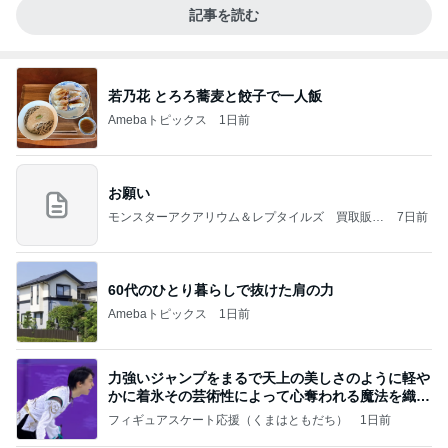
記事を読む
若乃花 とろろ蕎麦と餃子で一人飯
Amebaトピックス
1日前
お願い
モンスターアクアリウム＆レプタイルズ 買取販売
7日前
情報
60代のひとり暮らしで抜けた肩の力
Amebaトピックス
1日前
力強いジャンプをまるで天上の美しさのように軽や
かに着氷その芸術性によって心奪われる魔法を織り
なす
フィギュアスケート応援（くまはともだち）
1日前