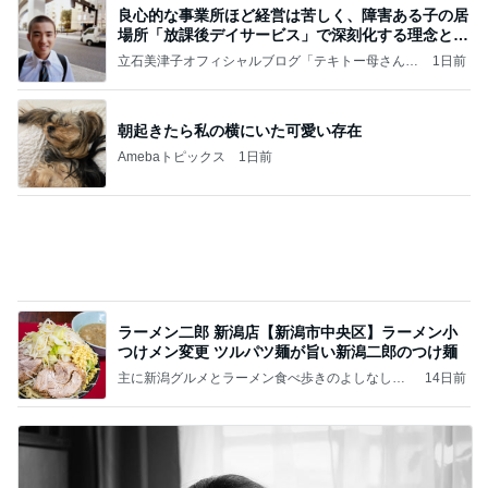
良心的な事業所ほど経営は苦しく、障害ある子の居
場所「放課後デイサービス」で深刻化する理念と現
実の
立石美津子オフィシャルブログ「テキトー母さんの
1日前
すすめ」Powered by Ameba
朝起きたら私の横にいた可愛い存在
Amebaトピックス
1日前
ラーメン二郎 新潟店【新潟市中央区】ラーメン小
つけメン変更 ツルパツ麺が旨い新潟二郎のつけ麺
主に新潟グルメとラーメン食べ歩きのよしなしご
14日前
と