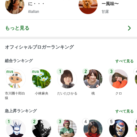
に・・・
ー風味〜
illallan
甘露
もっと見る
オフィシャルブロガーランキング
総合ランキング
すべて見る
1
2
3
市川團十郎白
小林麻央
だいたひかる
桃
クロ
猿
急上昇ランキング
すべて見る
1
2
3
4
5