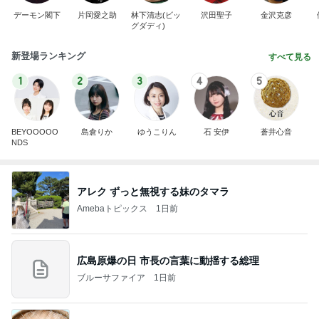
デーモン閣下
片岡愛之助
林下清志(ビッ
沢田聖子
金沢克彦
グダディ)
新登場ランキング
すべて見る
1
2
3
4
5
BEYOOOOO
島倉りか
ゆうこりん
石 安伊
蒼井心音
NDS
アレク ずっと無視する妹のタマラ
Amebaトピックス
1日前
広島原爆の日 市長の言葉に動揺する総理
ブルーサファイア
1日前