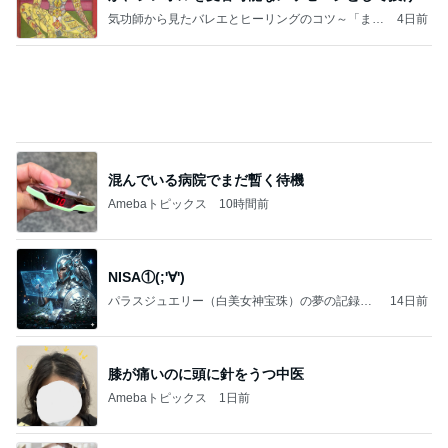
ことが
気功師から見たバレエとヒーリングのコツ～「まと
4日前
いのば」ブログ
混んでいる病院でまだ暫く待機
Amebaトピックス
10時間前
NISA①(;'∀')
パラスジュエリー（白美女神宝珠）の夢の記録
14日前
（続編）
膝が痛いのに頭に針をうつ中医
Amebaトピックス
1日前