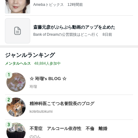
Amebaトピックス
12時間前
斎藤元彦がぶらぶら動画のアップを止めた
Bank of Dreamの公営競技はどこへ行く
8日前
ジャンルランキング
メンタルヘルス
48,884人参加中
1
☆ 玲瑠's BLOG ☆
玲瑠
2
精神科医こてつ名誉院長のブログ
kotetsutokumi
3
不育症 アルコール依存性 不倫 離婚
ののん