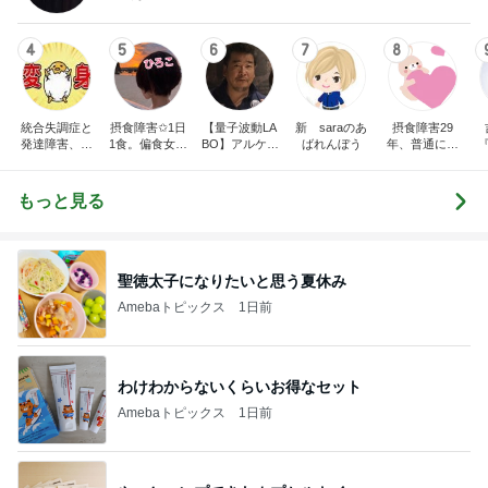
4
5
6
7
8
統合失調症と
摂食障害✩1日
【量子波動LA
新 saraのあ
摂食障害29
発達障害、ゆ
1食。偏食女。
BO】アルケミ
ばれんぼう
年、普通に食
こたんのブロ
人と食事が出
スト
べられない
グ
来ない。私の
身体は、ケー
もっと見る
キで出来てい
る。
聖徳太子になりたいと思う夏休み
Amebaトピックス
1日前
わけわからないくらいお得なセット
Amebaトピックス
1日前