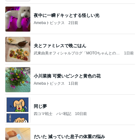
夜中に一瞬ドキッとする怪しい光
Amebaトピックス
2日前
夫とファミレスで晩ごはん
武東由美オフィシャルブログ「MOTOちゃんとのは
1日前
っぴぃな毎日」Powered by Ameba
小川菜摘 可愛いピンクと黄色の花
Amebaトピックス
1日前
同じ夢
四コマ戦士 パパ戦記
10日前
だいた 減っていた息子の体重の悩み