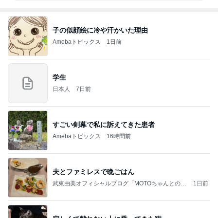
子の似顔絵に冷や汗かいた理由
Amebaトピックス
1日前
学生
日本人
7日前
すごい剣幕で私に訴えてきた患者
Amebaトピックス
16時間前
夫とファミレスで晩ごはん
武東由美オフィシャルブログ「MOTOちゃんとのは
1日前
っぴぃな毎日」Powered by Ameba