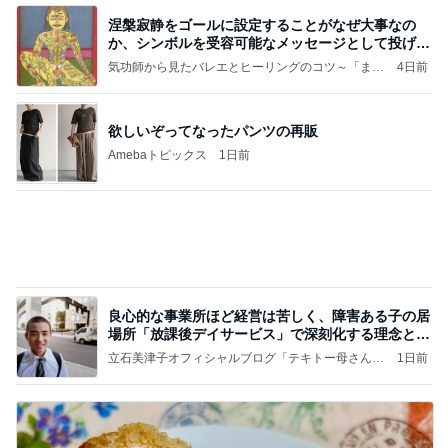
涅槃寂静をゴールに設定することがなぜ大事なの
か、シンボルを受容可能なメッセージとして投げる
ことが
気功師から見たバレエとヒーリングのコツ～「まと
4日前
いのば」ブログ
欲しいぞってなったパンツの再販
Amebaトピックス
1日前
良心的な事業所ほど経営は苦しく、障害ある子の居
場所「放課後デイサービス」で深刻化する理念と現
実の
立石美津子オフィシャルブログ「テキトー母さんの
1日前
すすめ」Powered by Ameba