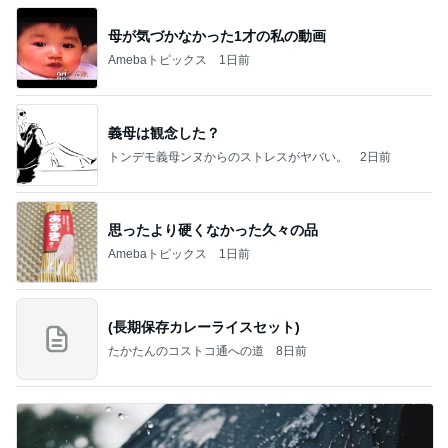
母が気づかなかった1才の私の動画
Amebaトピックス
1日前
義母は観念した？
トンデモ義母ンヌからのストレスがヤバい。
2日前
思ったより硬くなかった久々の品
Amebaトピックス
1日前
(長期保存カレーライスセット)
たかたんのコストコ通への道
8日前