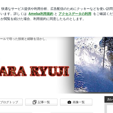
期講習と補習
芸能人ブログ
人気ブログ
新規登録
ロ
のブログ
。2023年全日本技術選手権、不整地種目１位獲得。
クールで培った技術と経験を活かし、
カレ
ブログトップ
記事一覧
画像一覧