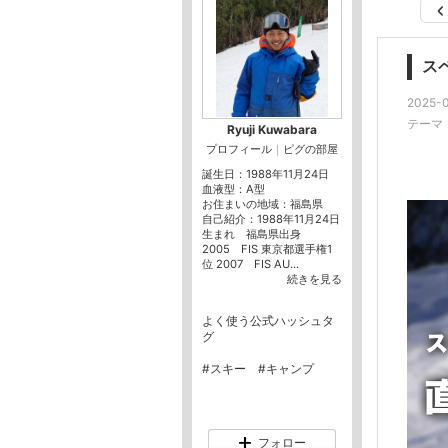
ス
2025-0
テーマ
Ryuji Kuwabara
プロフィール
｜
ピグの部屋
誕生日：
1988年11月24日
血液型：
A型
お住まいの地域：
福島県
自己紹介：1988年11月24日
生まれ 福島県出身
2005 FIS 東京都選手権1
位 2007 FIS AU...
続きを見る
よく使う公式ハッシュタ
グ
#スキー
#キャンプ
フォロー