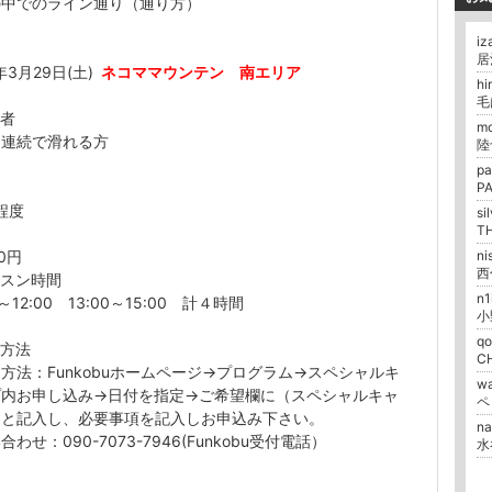
の中でのライン通り（通り方）
iz
居
年3月29日(土)
ネコママウンテン 南エリア
h
毛
象者
m
を連続で滑れる方
陸
p
P
程度
si
TH
00円
ni
ッスン時間
n1
0～12:00 13:00～15:00 計４時間
小
qo
込方法
C
方法：Funkobuホームページ→プログラム→スペシャルキ
w
プ内お申し込み→日付を指定→ご希望欄に（スペシャルキャ
）と記入し、必要事項を記入しお申込み下さい。
na
わせ：090-7073-7946(Funkobu受付電話）