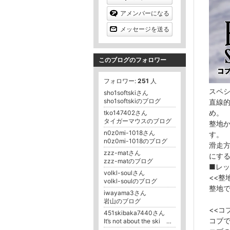
アメンバーになる
メッセージを送る
このブログのフォロワー
フォロワー:
251
人
スペ
sho1softskiさん
sho1softskiのブログ
直線
め。
tko147402さん
タイガーマウスのブログ
整地
n0z0mi-1018さん
す。
n0z0mi-1018のブログ
滑走
zzz-matさん
にす
zzz-matのブログ
■レ
volkl-soulさん
<<整
volkl-soulのブログ
整地
iwayama3さん
岩山のブログ
<<コ
451skibaka7440さん
コブ
It’s not about the ski 遅れて来た天才ｽｷｰﾔｰ???､時々駄洒落(笑)､毎日ﾋﾞｰﾙ!(爆)