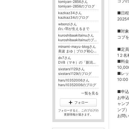
コブ
tomiyan-2856さん
tomiyan-2856のブログ
■日程
kazkaz34さん
kazkaz34のブログ
2025
wbonziさん
白い羽が生えるまで
■対
kuroshibaakitainuさん
コブ
kuroshibaakitainuのブログ
minami-mayu-blogさん
■定員
美波 まゆ｜ブログ初心者向け在宅ワークの始め方
1２名
dv7さん
■料金
DV8（マキ）の「新潟上越釣行記／ルアーフィッシング」
10,0
sixstars1129さん
■レ
sixstars1129のブログ
10:0
haru10352006さん
haru10352006のブログ
■申
一覧を見る
お申込
フォロー
ャン
ンプ
フォローすると、このブログの
更新情報が届きます。
お問い合