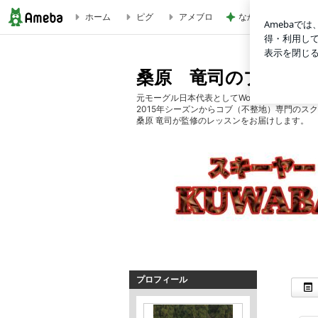
ホーム
ピグ
アメブロ
なかなか進まない夏
スペシャルキャンプ【直線的な滑走を学ぼう】 | 桑原 竜司
桑原 竜司のブログ
元モーグル日本代表としてWorld Cupに出場
2015年シーズンからコブ（不整地）専門のス
桑原 竜司が監修のレッスンをお届けします。
プロフィール