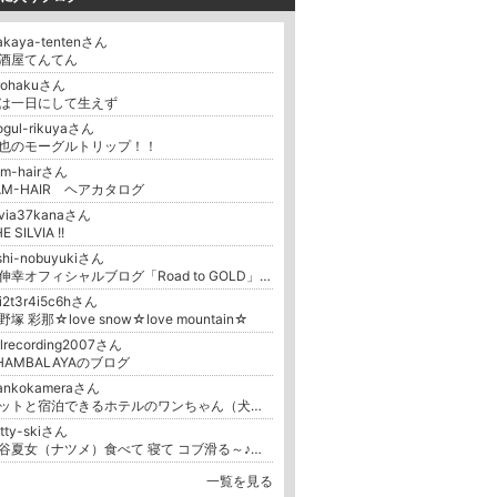
akaya-tentenさん
酒屋てんてん
irohakuさん
は一日にして生えず
ogul-rikuyaさん
也のモーグルトリップ！！
am-hairさん
AM-HAIR ヘアカタログ
lvia37kanaさん
E SILVIA !!
shi-nobuyukiさん
西伸幸オフィシャルブログ「Road to GOLD」Powered by Ameba
i2t3r4i5c6hさん
野塚 彩那☆love snow☆love mountain☆
lrecording2007さん
HAMBALAYAのブログ
ankokameraさん
ペットと宿泊できるホテルのワンちゃん（犬）写真家のブログ
tty-skiさん
水谷夏女（ナツメ）食べて 寝て コブ滑る～♪（^0^） MOGMOG-NATTY LIFE
一覧を見る