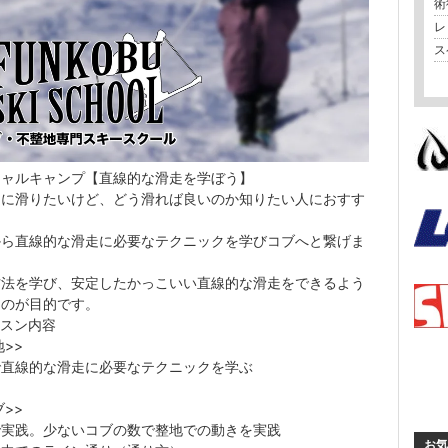
術
レ
ス
シャルキャンプ【直線的な滑走を学ぼう】
的に滑りたいけど、どう滑れば良いのか知りたい人におすす
から直線的な滑走に必要なテクニックを学びコブへと繋げま
方法を学び、安定したかっこいい直線的な滑走をできるよう
るのが目的です。
ッスン内容
地>>
で直線的な滑走に必要なテクニックを学ぶ
ブ>>
で実践。少ないコブの数で整地での動きを実践
お気