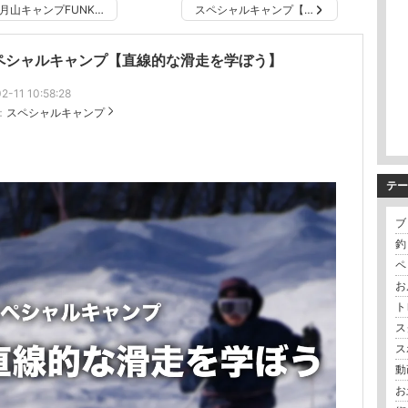
月山キャンプFUNK…
スペシャルキャンプ【…
ペシャルキャンプ【直線的な滑走を学ぼう】
2-11 10:58:28
：
スペシャルキャンプ
テー
ブロ
釣り
ペッ
お
ト
ス
ス
動画
お土