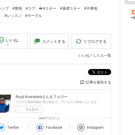
ャンプ
#整地
#コブ
#スキー
#基礎スキー
#不整地
方
#レッスン
#モーグル
※
いいね
リブログする
コメントする
2
いいね！した人一覧
ポスト
記事を報告する
Ryuji Kuwabara
さんをフォロー
ブログの更新情報が受け取れて、アクセスが簡単になります
フォロー
SNSアカウント
Twitter
Facebook
Instagram