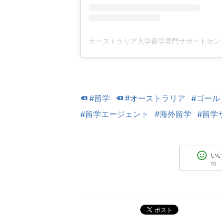
#留学
#オーストラリア
#ゴール
#留学エージェント
#海外留学
#留学
い
10
ポスト