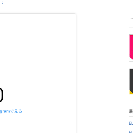
い
最
agramで見る
E
E