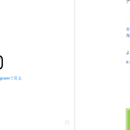
ア
全
海
よ
#
agramで見る