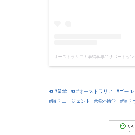
#留学
#オーストラリア
#ゴール
#留学エージェント
#海外留学
#留学
い
2