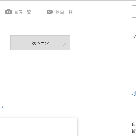
画像一覧
動画一覧
プ
次ページ
）
い
自
留