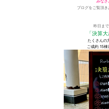
みなさ
ブログをご覧頂き
昨日まで
「決算大
たくさんの
ご成約 15