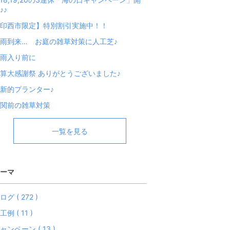
♪♪
印西市限定】特別割引実施中！！
雨到来… お庭の雑草対策に人工芝♪
梅雨入り前に
算大感謝祭 ありがとうございました♪
新的プランター♪
関前の雑草対策
一覧を見る
ーマ
ログ ( 272 )
工例 ( 11 )
ャンペーン ( 13 )