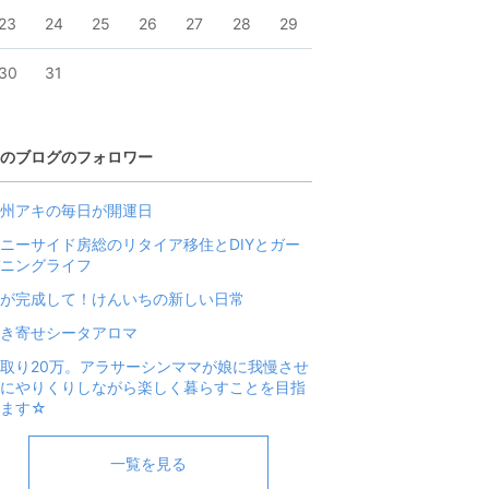
23
24
25
26
27
28
29
30
31
のブログのフォロワー
州アキの毎日が開運日
ニーサイド房総のリタイア移住とDIYとガー
ニングライフ
が完成して！けんいちの新しい日常
き寄せシータアロマ
取り20万。アラサーシンママが娘に我慢させ
にやりくりしながら楽しく暮らすことを目指
します☆
一覧を見る