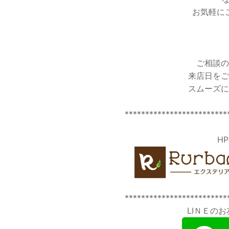
お気軽に
ご相談の
来店日をご
スムーズに
*************************
H
*************************
LIＮＥの