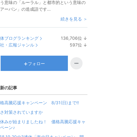
う意味の「ルーラル」と都市的という意味の
アーバン」の造成語です...
続きを見る ＞
体ブログランキング
136,706
位
↓
ラ
社・広報ジャンル
597
位
↓
ン
ラ
キ
ン
ン
キ
フォロー
グ
ン
下
グ
降
下
新の記事
降
格高騰応援キャンペーン 8/31(日)まで!!
さ対策されていますか
休みが始まりましたね！ 価格高騰応援キャ
ペーン♪
/18,19,20の3連休「海の日キャンペーン」開