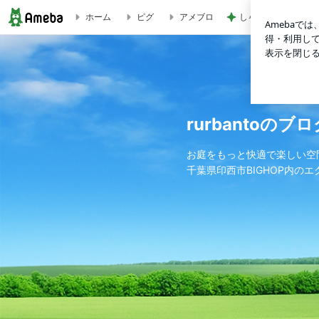
しゃぶ葉でレベルア
ホーム
ピグ
アメブロ
決算大感謝祭 ありがとうございました♪ | rurbantoのブログ
rurbantoのブ
お庭をもっと快適で楽しい空
千葉県印西市BIGHOP内の