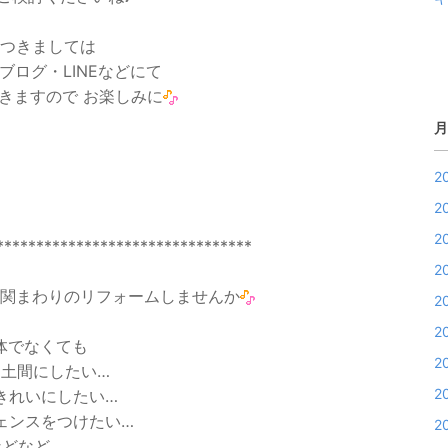
つきましては
ブログ・LINEなどにて
きますので お楽しみに
月
2
2
2
********************************
2
関まわりのリフォームしませんか
2
2
体でなくても
2
を土間にしたい…
2
きれいにしたい…
ェンスをつけたい…
2
などなど…