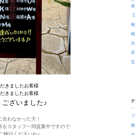
催
【
梅
決
革
玄
だきましたお客様
だきましたお客様
テ
うございました♪
ブ
に合わなかった方！
施
容をスタッフ一同提案中ですので
ご検討くださいね♪
キ