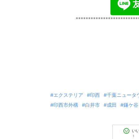
*************************
#エクステリア
#印西
#千葉ニュータ
#印西市外構
#白井市
#成田
#鎌ケ谷
い
1