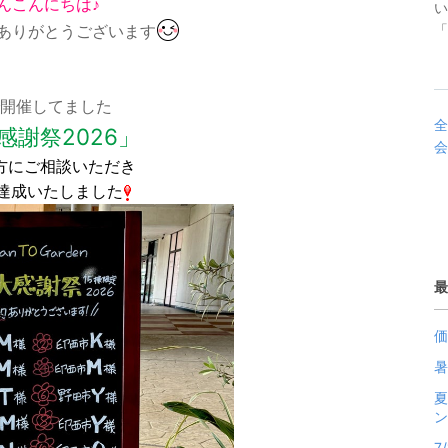
んこんにちは♪
い
ありがとうございます
「
開催してました
全
感謝祭2026」
会
方にご相談いただき
棟達成いたしました
最
価
暑
夏
ン
7