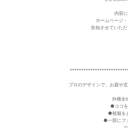
内容に
ホームページ・
告知させていただ
*************************
プロのデザインで、お庭や玄
外構全
●ココ
●植栽を
●一部にフ