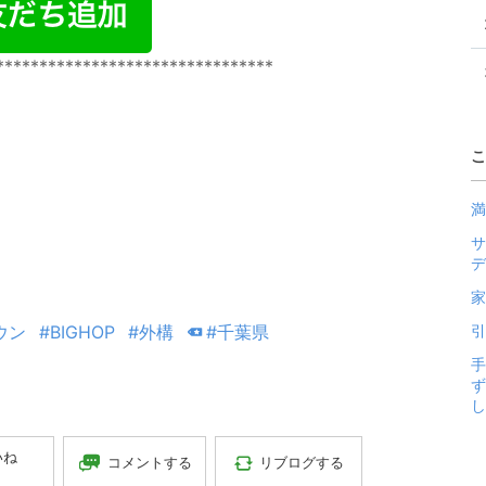
********************************
こ
満
サ
デ
家
ウン
#BIGHOP
#外構
#千葉県
引
手
ず
いね
コメントする
リブログする