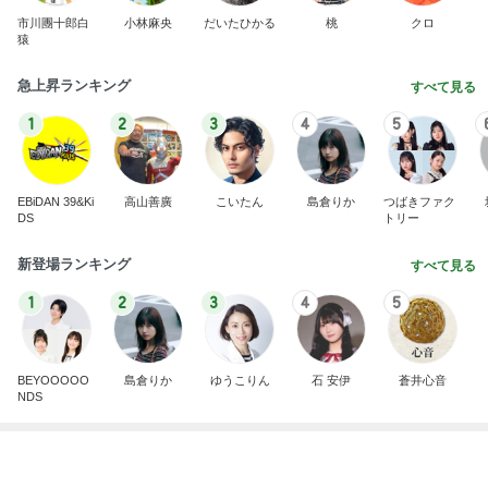
津久井教生 無事終了したPCメンテ
Amebaトピックス
2日前
私達が何も言えなくなる事を楽しみにしていまー
す｡
最後の悪あがき
2日前
津久井教生 休むことも治療と実感
Amebaトピックス
1日前
インターン面接3
四コマ戦士 パパ戦記
7日前