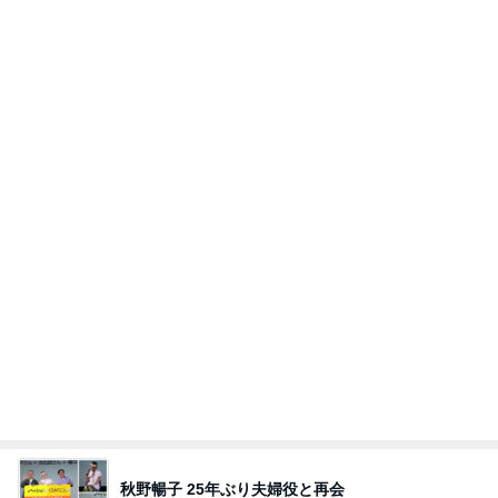
付録目的で買って大正解だった雑誌
Amebaトピックス
2日前
きっと高市ってこの時代に嘘、誤魔化し、はぐらか
しても【バレない】【通用する】とでも思ってたん
だろ
広報 いぬねこ本舗
9日前