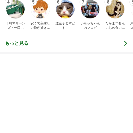
1
1
「吉田さんちのファミ
（旧アカウント）
リー日記」Powered b
ブログ【アラフォ
y Ameba 吉田さんファ
社売却セカンドラ
吉田さんファミリー
エマの日記
ミリーオフィシャルブ
フ】
ログ
2
2
☆やまあこ☆さんのデ
リトルミニマリス
ィズニー日記
ビューティコラム 
little minimalist'
☆やまあこ☆
あねっさ／anessa
uty colum
3
3
日々是甘露2〜ディズニ
美人になれる、た
ー風味〜
んの魔法
甘露
hiromi
もっと見る
オフィシャルブロガーランキング
総合ランキング
すべて見る
1
2
3