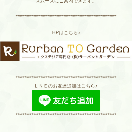
スムーズにご案内できます。
*********************************************************
HPはこちら♪
*********************************************************
LIＮＥのお友達追加はこちら♪
*********************************************************