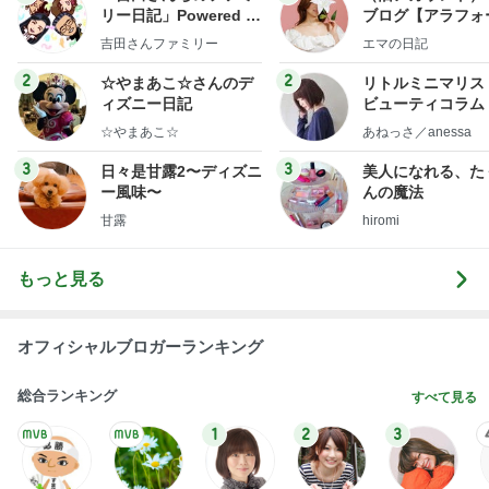
梅沢富美男 2番目に好きなプリン
Amebaトピックス
1日前
記事を読む
アレク ずっと無視する妹のタマラ
Amebaトピックス
2日前
今日の服装 ブログ読んでくれてて嬉しい瞬間。
桃オフィシャルブログ Powered by Ameba
1日前