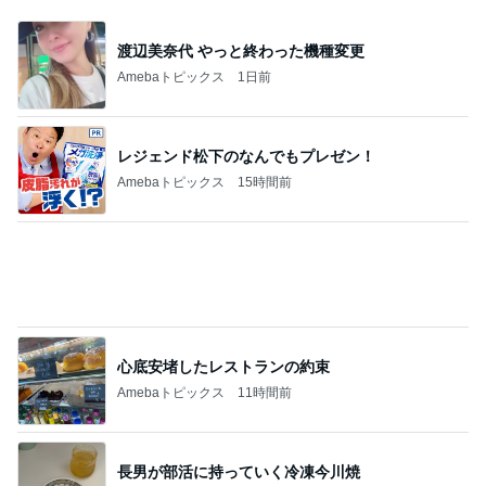
おめでたい日！！
さかがみ家老犬老猫ホームterra-pa 寮長タカの奮闘日記
2026年8月7日
昨日今日と青潮が発生して魚が打ち上げられてい
ます
千葉市議会議員 佐々木ゆうきの日記 ～平和とともに歩ん
2026年8月7日
で～
ラーメンショップ小池 逆井店（千葉県柏市・逆
井駅）が新規オープン！そのメニューは・・・
びょうびょうたる日記
2026年8月7日
このハッシュタグの記事を見る
芸能人・有名人ブログ TOPへ
元ジャンポケ斉藤被告の妻がSNSを更新