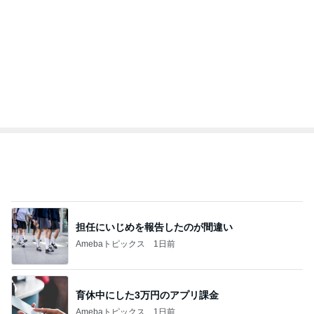
市川團十郎白
小林麻央
だいたひかる
桃
クロ
猿
急上昇ランキング
すべて見る
1
2
3
4
5
EBiDAN 39&Ki
高山善廣
こいたん
島倉りか
つばきファク
DS
トリー
新登場ランキング
すべて見る
1
2
3
4
5
BEYOOOOO
島倉りか
ゆうこりん
石 安伊
蒼井心音
NDS