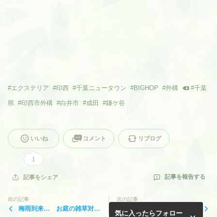
#
エクステリア
#
印西
#
千葉ニュータウン
#
BIGHOP
#
外構
#
千葉
県
#
印西市外構
#
白井市
#
成田
#
鎌ケ谷
いいね
コメント
リブログ
1
記事を報告する
記事をシェア
前の記事
次の記事
梅雨到来… お庭の雑草対策
決算大感謝祭 ありがとうご
気に入ったらフォロー
に人工芝♪
ざいました♪