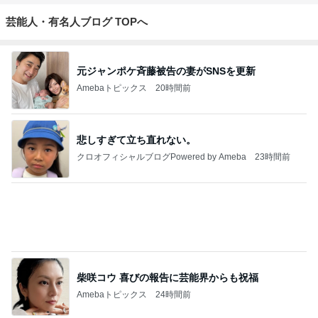
アッキーのデカ盛りライフ
アッキー
2
デカ盛りんぐ
ガデュ
3
『やすたろう』的 食の備忘録
やすたろう
4
5
6
7
8
下町マリーン
安くて美味し
道産子どすど
いもっちゃん
たかまつせん
ズ・一口馬
い物が好き☆
す！
のブログ
いちの食い散
主・立ち飲
彡
らかし日記
み・立ち食い
そば
もっと見る