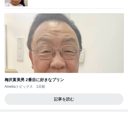
有名店の八つ橋の真剣な食べ比べ
Amebaトピックス
1日前
20260803 鬼郁隊4人衆で中ちゃん釣行 写メ
中ちゃんのブログ
1日前
涼しい店内でいつも後悔すること
Amebaトピックス
1日前
業務用アイスどこに売ってる？ロッテやタカナシ等
安い市販の2リットルアイスは業務スーパーやシャ
トレ
AKO | Smart Life
8日前