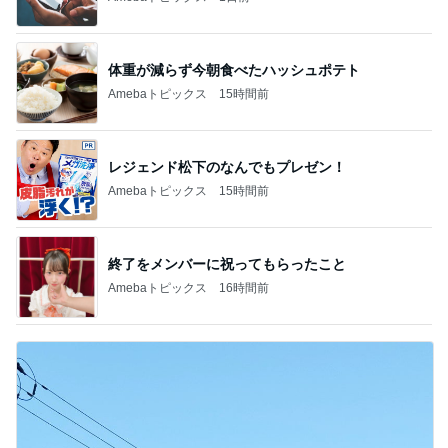
秋野暢子 25年ぶり夫婦役と再会
Amebaトピックス
1日前
横浜SOGOうまいもの大会
nanaオフィシャルブログ Powered by Ameba
11日前
山田 幻想的な竹林で不思議体験
Amebaトピックス
1日前
2026/07/28(K) 4本
何でかな？何でだろ？
10日前
痛くならず大活躍の楽ちんサンダル
Amebaトピックス
1日前