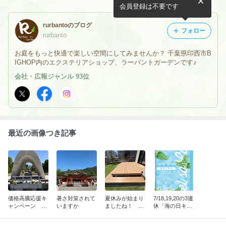
会員登録は不要です
rurbantoのブログ
フォロー
rurbanto
お庭をもっと快適で楽しい空間にしてみませんか？ 千葉県印西市B
IGHOP内のエクステリアショップ、ラーバントガーデンです♪
会社・広報ジャンル 93位
最近の画像つき記事
価格高騰応援キ
暑さ対策されて
夏休みが始まり
7/18,19,20の3連
ャンペーン 8/
いますか
ましたね！ 価
休「海の日キャ
31(日)まで!!
格高騰応援キャ
ンペーン」開催
ンペーン♪
♪♪