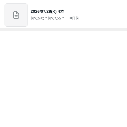
担任にいじめを報告したのが間違い
Amebaトピックス
1日前
育休中にした3万円のアプリ課金
Amebaトピックス
1日前
体重が減らず今朝食べたハッシュポテト
Amebaトピックス
15時間前
レジェンド松下のなんでもプレゼン！
Amebaトピックス
15時間前
終了をメンバーに祝ってもらったこと
Amebaトピックス
16時間前