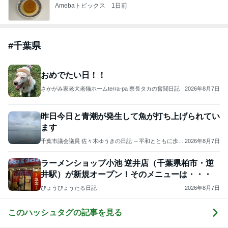
Amebaトピックス
20時間前
悲しすぎて立ち直れない。
クロオフィシャルブログPowered by Ameba
23時間前
柴咲コウ 喜びの報告に芸能界からも祝福
Amebaトピックス
24時間前
2026/07/28(K) 4本
何でかな？何でだろ？
10日前
ジャンルランキング
B級グルメマニア
5,675人参加中
1