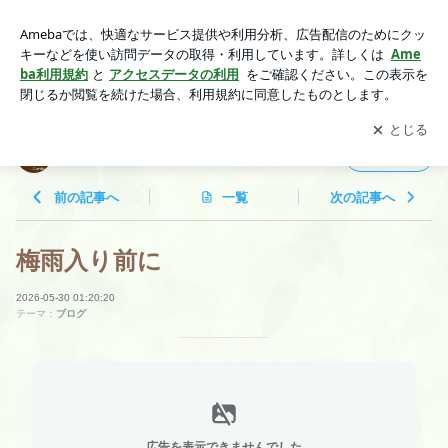
梅雨入り前に | rurbantoのブログ
アプリをダウンロードして
ブログの更新通知
を受け取りまし
開く
ょう。
rurbantoのブログ
フォロー
前の記事へ
一覧
次の記事へ
梅雨入り前に
2026-05-30 01:20:20
テーマ：
ブログ
広告を表示できませんでした