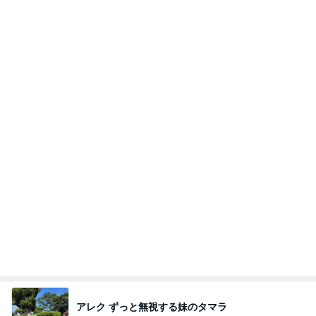
注目度抜群だった運営再開の発表
Amebaトピックス
2日前
【ヤマハ発動機】～トートバック～【三越伊勢丹】
株主優待を楽しんで～tasayuryのブログ
14日前