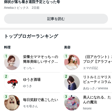
病状が落ち着き退院予定となった母
Amebaトピックス
2日前
記事を読む
トップブロガーランキング
料理
美容
1
1
栄養士ママそっち～の
（旧アカウント）
簡単美味しいサイクル
ブログ【アラフォ
献立
社売却セカンドラ
そっち～
エマの日記
フ】
2
2
リトルミニマリス
ゆうき酒場
ビューティコラム 
ゆうき
little minimalist'
あねっさ／anessa
uty colum
3
3
美人になれる、た
毎日笑顔で過ごしたい
んの魔法
モモ母さん
hiromi