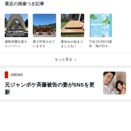
最近の画像つき記事
価格高騰応援キ
暑さ対策されて
夏休みが始まり
7/18,19,20の3連
ャンペーン 8/
いますか
ましたね！ 価
休「海の日キャ
31(日)まで!!
格高騰応援キャ
ンペーン」開催
ンペーン♪
♪♪
もっと見る
ABEMA
元ジャンポケ斉藤被告の妻がSNSを更
新