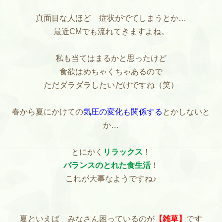
真面目な人ほど 症状がでてしまうとか…
最近CMでも流れてきますよね。
私も当てはまるかと思ったけど
食欲はめちゃくちゃあるので
ただダラダラしたいだけですね（笑）
春から夏にかけての
気圧の変化も関係する
とかしないと
か…
とにかく
リラックス
！
バランスのとれた食生活
！
これが大事なようですね♪
夏といえば みなさん困っているのが
【雑草】
です