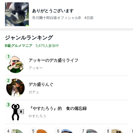
ありがとうございます
市川團十郎白猿オフィシャルB
4日前
ジャンルランキング
B級グルメマニア
5,675人参加中
1
アッキーのデカ盛りライフ
アッキー
2
デカ盛りんぐ
ガデュ
3
『やすたろう』的 食の備忘録
やすたろう
4
5
6
7
8