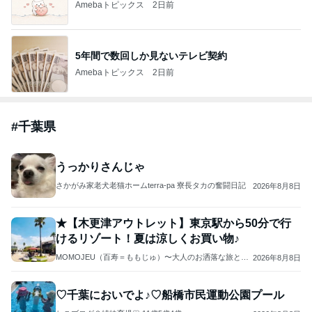
Amebaトピックス
2日前
5年間で数回しか見ないテレビ契約
Amebaトピックス
2日前
#
千葉県
うっかりさんじゃ
さかがみ家老犬老猫ホームterra-pa 寮長タカの奮闘日記
2026年8月8日
★【木更津アウトレット】東京駅から50分で行
けるリゾート！夏は涼しくお買い物♪
MOMOJEU（百寿＝ももじゅ）〜大人のお洒落な旅とグ
2026年8月8日
ルメ。100歳まで笑顔に〜
♡千葉においでよ♪♡船橋市民運動公園プール