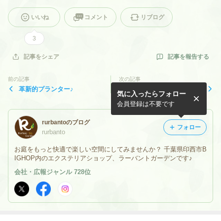
いいね
コメント
リブログ
3
記事を報告する
記事をシェア
前の記事
次の記事
革新的プランター♪
EXG EXHIBITION 2026 新商
気に入ったらフォロー
品ご紹介
会員登録は不要です
rurbantoのブログ
フォロー
rurbanto
お庭をもっと快適で楽しい空間にしてみませんか？ 千葉県印西市B
IGHOP内のエクステリアショップ、ラーバントガーデンです♪
会社・広報ジャンル 728位