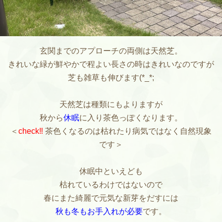
玄関までのアプローチの両側は天然芝。
きれいな緑が鮮やかで程よい長さの時はきれいなのですが
芝も雑草も伸びます(*_*;
天然芝は種類にもよりますが
秋から
休眠
に入り茶色っぽくなります。
＜
check‼
茶色くなるのは枯れたり病気ではなく自然現象
です＞
休眠中といえども
枯れているわけではないので
春にまた綺麗で元気な新芽をだすには
秋も冬もお手入れが必要
です。