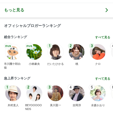
もっと見る
オフィシャルブロガーランキング
総合ランキング
すべて見る
1
2
3
市川團十郎白
小林麻央
だいたひかる
桃
クロ
猿
急上昇ランキング
すべて見る
1
2
3
4
5
木村直人
BEYOOOOO
美川憲一
吉岡淳
水森かおり
NDS