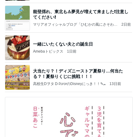
能登揺れ、東北も⚠️夢見が増えて来ました❗️注意し
てください❗️
マリアオフィシャルブログ「ひむかの風にさそわれ
2日前
て」Powered by Ameba
一緒にいたくない夫との誕生日
Amebaトピックス
1日前
大当たり？！ディズニーストア夏祭り…何当た
る？！夏祭りくじに挑戦！！！
高校生Dヲタ Ꭰ-ᎮꭵꭹꭴのDisneyにっき！！✎ܚ
13日前