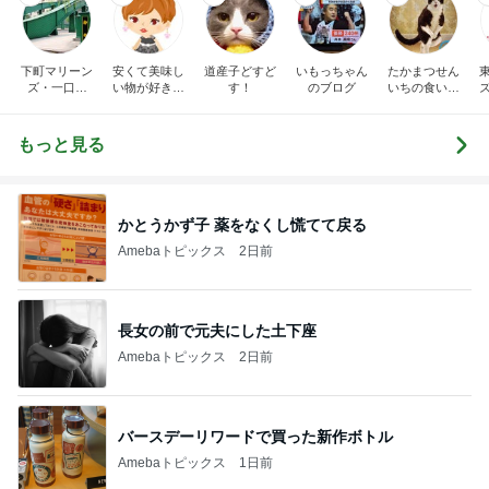
下町マリーン
安くて美味し
道産子どすど
いもっちゃん
たかまつせん
ズ・一口馬
い物が好き☆
す！
のブログ
いちの食い散
主・立ち飲
彡
らかし日記
み・立ち食い
そば
もっと見る
かとうかず子 薬をなくし慌てて戻る
Amebaトピックス
2日前
長女の前で元夫にした土下座
Amebaトピックス
2日前
バースデーリワードで買った新作ボトル
Amebaトピックス
1日前