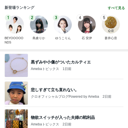
新登場ランキング
すべて見る
1
2
3
4
5
BEYOOOOO
島倉りか
ゆうこりん
石 安伊
蒼井心音
NDS
黒ずみや小傷がついたカルティエ
Amebaトピックス
1日前
悲しすぎて立ち直れない。
クロオフィシャルブログPowered by Ameba
2日前
物欲スイッチが入った夫婦の戦利品
Amebaトピックス
2日前