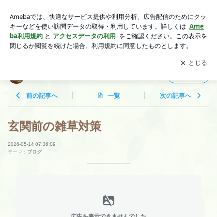
玄関前の雑草対策 | rurbantoのブログ
アプリをダウンロードして
ブログの更新通知
を受け取りまし
開く
ょう。
rurbantoのブログ
フォロー
前の記事へ
一覧
次の記事へ
玄関前の雑草対策
2026-05-14 07:36:09
テーマ：
ブログ
広告を表示できませんでした