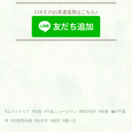
*********************************************************
LIＮＥのお友達追加はこちら♪
*********************************************************
#
エクステリア
#
印西
#
千葉ニュータウン
#
BIGHOP
#
外構
#
千葉
県
#
印西市外構
#
白井市
#
成田
#
鎌ケ谷