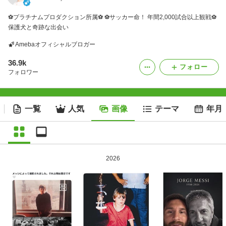
⚽️プラチナムプロダクション所属⚽️ ⚽️サッカー命！ 年間2,000試合以上観戦⚽️
保護犬と奇跡な出会い
Amebaオフィシャルブロガー
36.9k
フォロー
フォロワー
一覧
人気
画像
テーマ
年月
2026