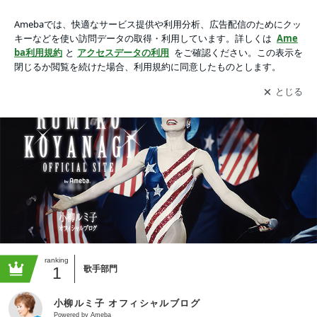
小柳ルミ子 オフィシャルブログの画像
アプリをダウンロードして
ブログの更新通知
を受け取りまし
開く
ょう。
ranking
1
歌手部門
小柳ルミ子 オフィシャルブログ
Powered by Ameba