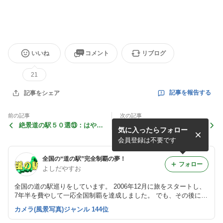
いいね
コメント
リブログ
21
記事を報告する
記事をシェア
前の記事
次の記事
絶景道の駅５０選⑬：はやち
絶景道の駅５０選⑪：奥入瀬
気に入ったらフォロー
ね（岩手県）
（青森県）
会員登録は不要です
全国の“道の駅”完全制覇の夢！
フォロー
よしだやすお
全国の道の駅巡りをしています。 2006年12月に旅をスタートし、
7年半を費やして一応全国制覇を達成しました。 でも、その後に新
しい道の駅が次々に誕生し、全国1230カ所に達しています。 私が
カメラ(風景写真)ジャンル 144位
走破したのはその内の1220カ所ですから、まだまだ旅は続きま
す。