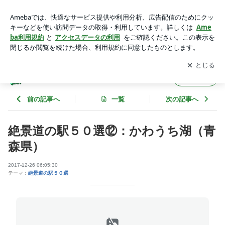
絶景道の駅５０選⑫：かわうち湖（青森県） | 全国の“道の
駅”完全制覇の夢！
アプリをダウンロードして
ブログの更新通知
を受け取りまし
開く
ょう。
全国の“道の駅”完全制覇の夢！
フォロー
前の記事へ
一覧
次の記事へ
絶景道の駅５０選⑫：かわうち湖（青
森県）
2017-12-26 06:05:30
テーマ：
絶景道の駅５０選