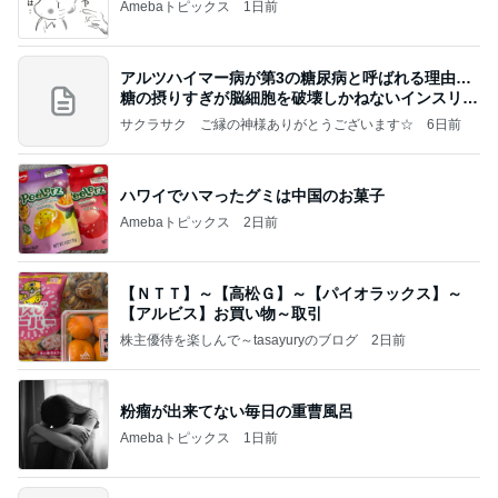
Amebaトピックス
1日前
アルツハイマー病が第3の糖尿病と呼ばれる理由…
糖の摂りすぎが脳細胞を破壊しかねないインスリン
の恐
サクラサク ご縁の神様ありがとうございます☆
6日前
ハワイでハマったグミは中国のお菓子
Amebaトピックス
2日前
【ＮＴＴ】～【高松Ｇ】～【パイオラックス】～
【アルビス】お買い物～取引
株主優待を楽しんで～tasayuryのブログ
2日前
粉瘤が出来てない毎日の重曹風呂
Amebaトピックス
1日前