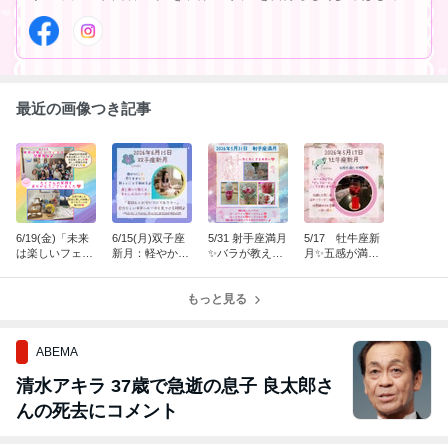
サポートをしています。
最近の画像つき記事
6/19(金)「未来
6/15(月)双子座
5/31 射手座満月
5/17 牡牛座新
は楽しいフェス
新月：軽やか
✨バラが教えて
月✨五感が満た
タ」開催のご報
に、思うまま
くれた“わたし
される時間の過
告
に。新しいこと
の可能性”と、
ごし方
を始める日
もっと見る
わくわくする未
来へ
ABEMA
清水アキラ 37歳で急逝の息子 良太郎さ
んの死去にコメント