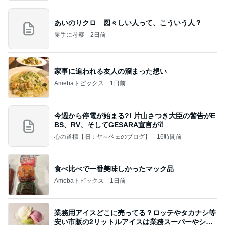
あいのりクロ 図々しい人って、こういう人？
勝手に考察
2日前
家事に追われる友人の溜まった想い
Amebaトピックス
1日前
今週から停電が始まる?! 片山さつき大臣の警告がE
BS、RV、そしてGESARA宣言が⁈
心の道標【旧：ヤ～ベェのブログ】
16時間前
食べ比べで一番美味しかったマック品
Amebaトピックス
1日前
業務用アイスどこに売ってる？ロッテやタカナシ等
安い市販の2リットルアイスは業務スーパーやシャ