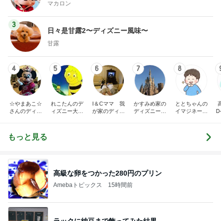
マカロン
3
日々是甘露2〜ディズニー風味〜
甘露
4
5
6
7
8
☆やまあこ☆
れこたんのデ
I＆Cママ 我
かすみめ家の
ととちゃんの
さんのディズ
ィズニー大好
が家のディズ
ディズニー大
イマジネーシ
Ꭰ
ニー日記
き♡孫4人
ニー♡ブログ
好き遠方組的
ョンタイム
ディズニー生
活
もっと見る
高級な卵をつかった280円のプリン
Amebaトピックス
15時間前
ラックに納豆まで飾ってみた結果