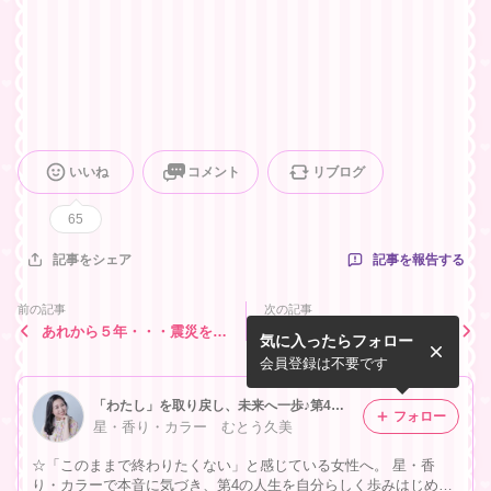
いいね
コメント
リブログ
65
記事を報告する
記事をシェア
前の記事
次の記事
あれから５年・・・震災を免
オーガニック精油１００％で
気に入ったらフォロー
れた強運の絵！
作るオンリーワン香水♡
会員登録は不要です
「わたし」を取り戻し、未来へ一歩♪第4の人生をひらく✨
フォロー
星・香り・カラー むとう久美
☆「このままで終わりたくない」と感じている女性へ。 星・香
り・カラーで本音に気づき、第4の人生を自分らしく歩みはじめる