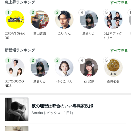
急上昇ランキング
すべて見る
1
2
3
4
5
EBiDAN 39&Ki
高山善廣
こいたん
島倉りか
つばきファク
DS
トリー
新登場ランキング
すべて見る
1
2
3
4
5
BEYOOOOO
島倉りか
ゆうこりん
石 安伊
蒼井心音
NDS
彼の理想は都合のいい専属家政婦
Amebaトピックス
1日前