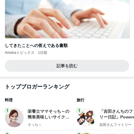
してきたことへの答えである書類
Amebaトピックス
1日前
記事を読む
トップブロガーランキング
料理
旅行
1
1
栄養士ママそっち～の
「吉田さんちのフ
簡単美味しいサイクル
リー日記」Powere
献立
y Ameba 吉田さ
そっち～
吉田さんファミリー
ミリーオフィシャ