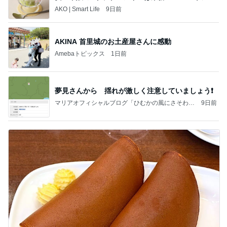
トレ
AKO | Smart Life
9日前
AKINA 首里城のお土産屋さんに感動
Amebaトピックス
1日前
夢見さんから 揺れが激しく注意していましょう❗️
マリアオフィシャルブログ「ひむかの風にさそわれ
9日前
て」Powered by Ameba