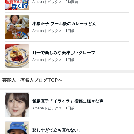
Amebaトピックス
5時間前
小原正子 プール後のカレーうどん
Amebaトピックス
1日前
月一で楽しみな美味しいクレープ
Amebaトピックス
1日前
芸能人・有名人ブログ TOPへ
飯島直子「イライラ」投稿に様々な声
Amebaトピックス
1日前
悲しすぎて立ち直れない。