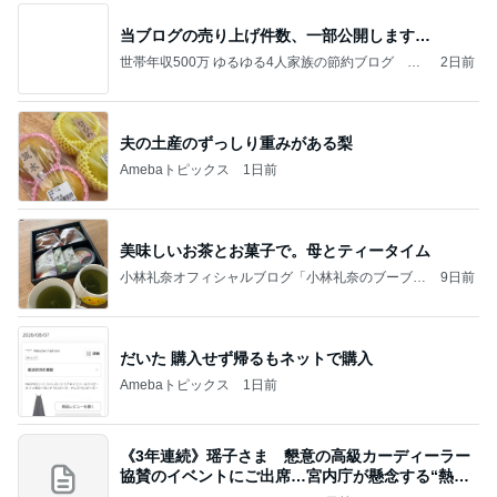
当ブログの売り上げ件数、一部公開します…
世帯年収500万 ゆるゆる4人家族の節約ブログ 〜
2日前
ケチ旦那と金銭感覚マヒ嫁の日々〜
夫の土産のずっしり重みがある梨
Amebaトピックス
1日前
美味しいお茶とお菓子で。母とティータイム
小林礼奈オフィシャルブログ「小林礼奈のブーブー
9日前
ブログ」Powered by Ameba
だいた 購入せず帰るもネットで購入
Amebaトピックス
1日前
《3年連続》瑶子さま 懇意の高級カーディーラー
協賛のイベントにご出席…宮内庁が懸念する“熱心
すぎ