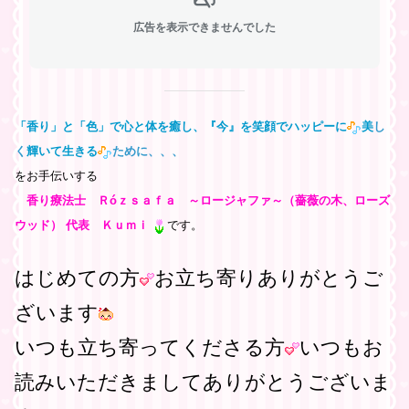
広告を表示できませんでした
「香り」と「色」で心と体を癒し、『今』を笑顔でハッピーに
美
し
く
輝いて生きる
ために、、、
をお手伝いする
香り療法士 Ｒóｚｓａｆａ ～ロージャファ～（薔薇の木、ローズ
ウッド） 代表 Ｋｕｍｉ
です。
はじめての方
お立ち寄りありがとうご
ざいます
いつも立ち寄ってくださる方
いつもお
読みいただきましてありがとうございま