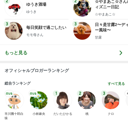
ログ
2
2
☆やまあこ☆さん
ゆうき酒場
ィズニー日記
ゆうき
☆やまあこ☆
3
3
日々是甘露2〜デ
毎日笑顔で過ごしたい
ー風味〜
モモ母さん
甘露
もっと見る
オフィシャルブロガーランキング
総合ランキング
すべて見る
1
2
3
市川團十郎白
小林麻央
だいたひかる
桃
クロ
猿