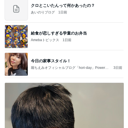
クロとこいたんって何かあったの？
あいのりブログ
1日前
給食が恋しすぎる学童のお弁当
Amebaトピックス
1日前
今日の家事スタイル！
堀ちえみオフィシャルブログ「hori-day」Powered
3日前
by Ameba