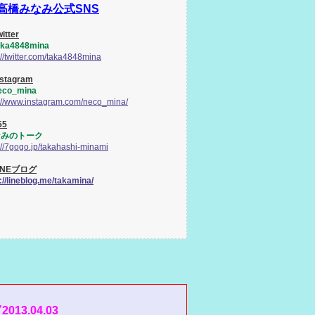
高橋みなみ公式SNS
itter
ka4848mina
://twitter.com/taka4848mina
stagram
co_mina
p://www.instagram.com/neco_mina/
55
なみのトーク
://7gogo.jp/takahashi-minami
INEブログ
://lineblog.me/takamina/
2013.04.03