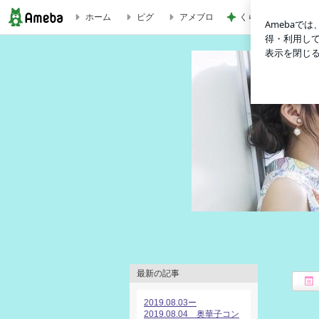
ホーム
ピグ
アメブロ
くら寿司友だち限定
※追記※ AKB48 高橋みなみ、本日8月1日公開 実写版・映画 
最新の記事
2019.08.03ー
2019.08.04 奥華子コン