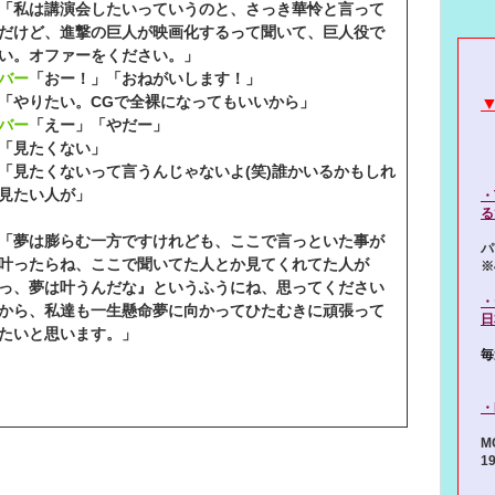
「私は講演会したいっていうのと、さっき華怜と言って
だけど、進撃の巨人が映画化するって聞いて、巨人役で
い。オファーをください。」
バー
「おー！」「おねがいします！」
「やりたい。CGで全裸になってもいいから」
バー
「えー」「やだー」
「見たくない」
「見たくないって言うんじゃないよ(笑)誰かいるかもしれ
見たい人が」
・
る
「夢は膨らむ一方ですけれども、ここで言っといた事が
パ
叶ったらね、ここで聞いてた人とか見てくれてた人が
※
っ、夢は叶うんだな』というふうにね、思ってください
・
から、私達も一生懸命夢に向かってひたむきに頑張って
日
たいと思います。」
毎
・
M
19