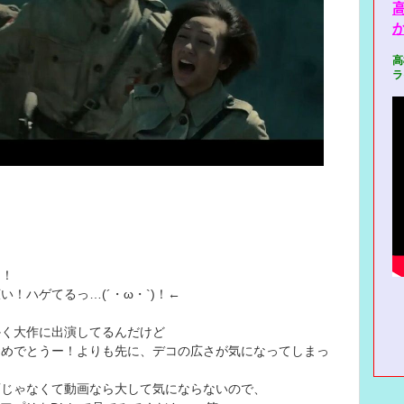
か
高
ラ
ー！
い！ハゲてるっ…(´・ω・`)！←
かく大作に出演してるんだけど
おめでとうー！よりも先に、デコの広さが気になってしまっ
画じゃなくて動画なら大して気にならないので、