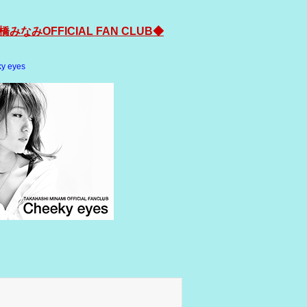
橋みなみOFFICIAL FAN CLUB◆
y eyes