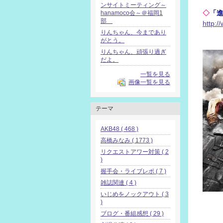
ンサイトミーティング～
◇
「進
hanamoco会～＠福岡1
部
http:/
りんちゃん、今まであり
がとう。
りんちゃん、頑張り過ぎ
だよ。
一覧を見る
画像一覧を見る
テーマ
AKB48 ( 468 )
高橋みなみ ( 1773 )
リクエストアワー対策 ( 2
)
握手会・ライブレポ ( 7 )
雑誌関連 ( 4 )
いじめをノックアウト ( 3
)
ブログ・番組感想 ( 29 )