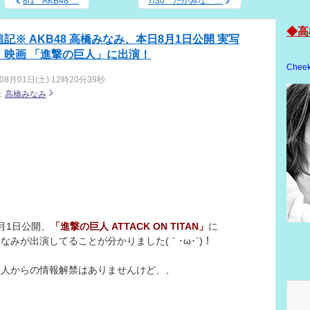
8/1 AKB48 …
7/30 たかみな、…
◆高
追記※ AKB48 高橋みなみ、本日8月1日公開 実写
・映画 「進撃の巨人」に出演！
Cheek
08月01日(土) 12時20分39秒
：
高橋みなみ
月1日公開、
「進撃の巨人 ATTACK ON TITAN」
に
なみが出演してることが分かりました(｀･ω･´)！
本人からの情報解禁はありませんけど、、