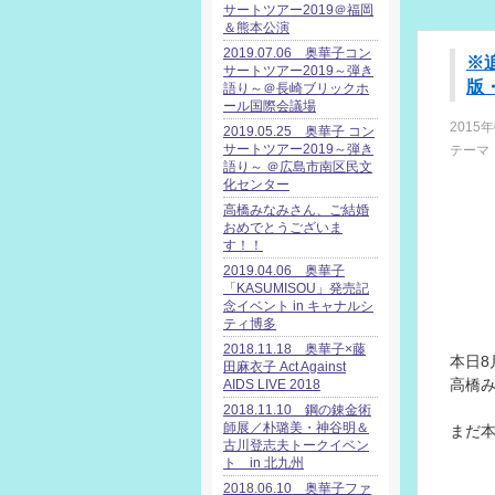
サートツアー2019＠福岡
＆熊本公演
2019.07.06 奥華子コン
※
サートツアー2019～弾き
版
語り～＠長崎ブリックホ
ール国際会議場
2015年
2019.05.25 奥華子 コン
サートツアー2019～弾き
テーマ
語り～ ＠広島市南区民文
化センター
高橋みなみさん、ご結婚
おめでとうございま
す！！
2019.04.06 奥華子
「KASUMISOU」発売記
念イベント in キャナルシ
ティ博多
2018.11.18 奥華子×藤
本日8
田麻衣子 Act Against
高橋み
AIDS LIVE 2018
2018.11.10 鋼の錬金術
師展／朴璐美・神谷明＆
まだ
古川登志夫トークイベン
ト in 北九州
2018.06.10 奥華子ファ