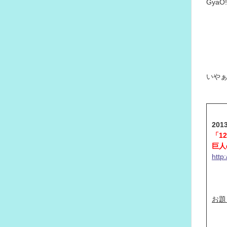
Gya
いや
20
「1
巨人
http
お題