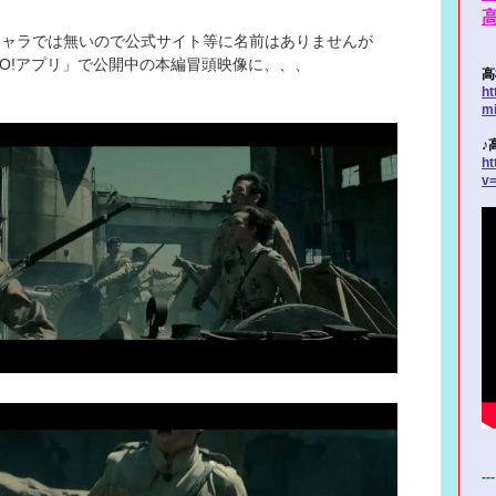
キャラでは無いので公式サイト等に名前はありませんが
aO!アプリ」で公開中の本編冒頭映像に、、、
高
ht
m
♪
ht
v
---