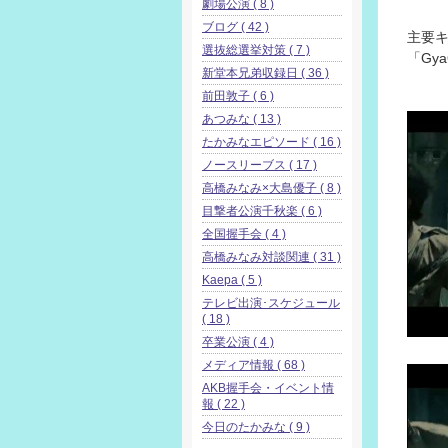
劇場公演 ( 8 )
ブログ ( 42 )
主要
選抜総選挙対策 ( 7 )
「Gy
新堂本兄弟収録日 ( 36 )
前田敦子 ( 6 )
あつみな ( 13 )
たかみなエピソード ( 16 )
ノースリーブス ( 17 )
高橋みなみ×大島優子 ( 8 )
目撃者公演千秋楽 ( 6 )
全国握手会 ( 4 )
高橋みなみ対談関連 ( 31 )
Kaepa ( 5 )
テレビ出演･スケジュール
( 18 )
卒業公演 ( 4 )
メディア情報 ( 68 )
AKB握手会・イベント情
報 ( 22 )
今日のたかみな ( 9 )