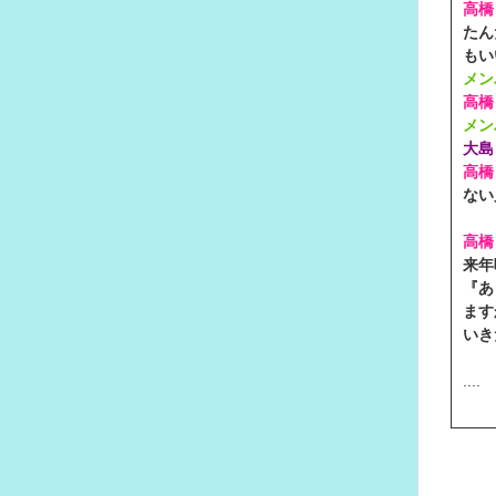
高橋
たん
もい
メン
高橋
メン
大島
高橋
ない
高橋
来年
『あ
ます
いき
....