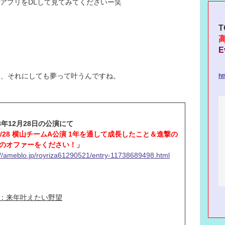
O!アプリをDLして見てみてくださいー笑
T
E
ぁ、それにしても夢って叶うんですね。
ht
13年12月28日の公演にて
2/28 横山チームA公演 1年を通して成長したこと＆進撃の
のオファーをください！」
://ameblo.jp/royriza61290521/entry-11738689498.html
：来年叶えたい野望