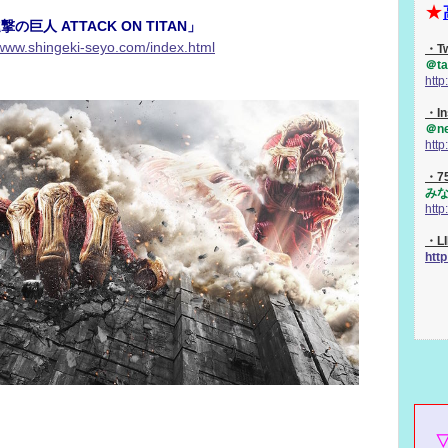
★
撃の巨人 ATTACK ON TITAN」
/www.shingeki-seyo.com/index.html
・Tw
＠ta
http
・In
＠ne
htt
・7
み
http
・L
http
▽