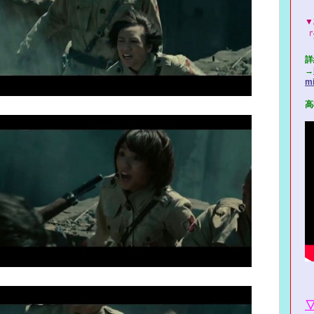
▼
「
詳
→
mi
高
▽