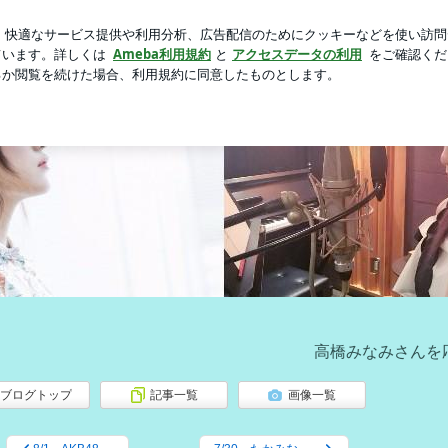
新規登録
ロ
無料クーポン
芸能人ブログ
人気ブログ
「進撃の巨人」に出演！ | 未定
高橋みなみさんを
ブログトップ
記事一覧
画像一覧