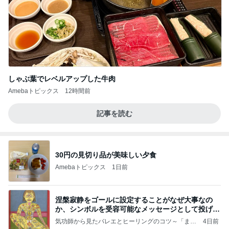
しゃぶ葉でレベルアップした牛肉
Amebaトピックス
12時間前
記事を読む
30円の見切り品が美味しい夕食
Amebaトピックス
1日前
涅槃寂静をゴールに設定することがなぜ大事なの
か、シンボルを受容可能なメッセージとして投げる
ことが
気功師から見たバレエとヒーリングのコツ～「まと
4日前
いのば」ブログ