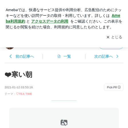
❤️寒い朝 | マダム・ローズの おいしい生活❤️
アプリをダウンロードして
ブログの更新通知
を受け取りまし
開く
ょう。
マダム・ローズの おいしい生活❤️
フォロー
前の記事へ
一覧
次の記事へ
❤️寒い朝
2021-01-12 03:53:16
テーマ：
♡TEA TIME