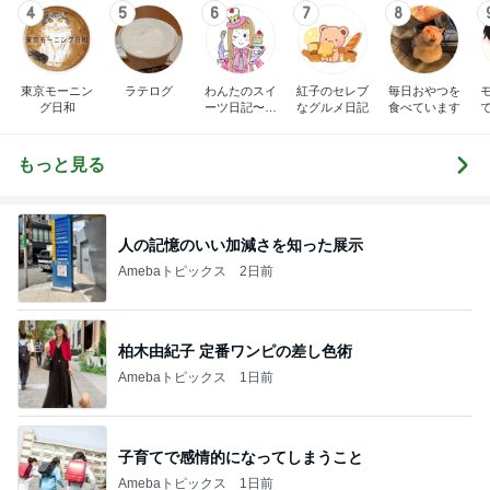
4
5
6
7
8
東京モーニン
ラテログ
わんたのスイ
紅子のセレブ
毎日おやつを
グ日和
ーツ日記〜小
なグルメ日記
食べています
さな幸せ♡コ
ンビニスイー
ツ〜
もっと見る
人の記憶のいい加減さを知った展示
Amebaトピックス
2日前
柏木由紀子 定番ワンピの差し色術
Amebaトピックス
1日前
子育てで感情的になってしまうこと
Amebaトピックス
1日前