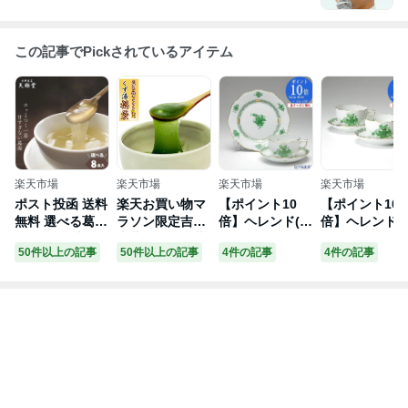
この記事でPickされているアイテム
楽天市場
楽天市場
楽天市場
楽天市場
ポスト投函 送料
楽天お買い物マ
【ポイント10
【ポイント10
無料 選べる葛湯
ラソン限定吉野
倍】ヘレンド(H
倍】ヘレンド(
8袋｜天極堂8種
本葛使用の和菓
EREND) アポニ
EREND) アポ
50件以上の記事
50件以上の記事
4件の記事
4件の記事
の味を 選べる
子くず湯とろー
ーグリーン トリ
ーグリーン 00
くず湯 くずゆ
りスイーツ葛湯
オセット【あす
24-0-00／724
和菓子 楽天市場
12食【ネコポス
楽】 /// ティーカ
ティーカップ
店 オリジナル｜
配送】【発送後
ップ プレート
ソーサー 200m
ヘルシー ギルト
1日〜3日前後で
おしゃれ かわい
ペア プレゼン
フリー からだ想
お届け】【代金
い 花柄 紅茶カ
おしゃれ かわ
い 吉野本葛 吉
引換不可】【熨
ップ ブランド
い 食器 ブラン
野葛 葛流し 葛
斗包装不可】
高級 食器セット
ド 結婚祝い 内
粉 簡易パッケー
【同梱不可】
// ギフト プレゼ
祝い 出産内祝