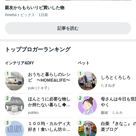
親友からもらいリピ買いした物
Amebaトピックス
1日前
記事を読む
トップブロガーランキング
インテリア&DIY
ペット
1
1
おうちと暮らしのレシ
しろとくろしろ
ピ 〜HOME&LIFE〜
たまねぎ
yuki (ドキ子）
2
2
ほんとうに必要な物し
母さんは今日も世
か持たない暮らし◆Ke
やく
ep Life Simple◆〜イ
yukiko
藤緒 ミルカ
ンテリアのきろく〜
3
3
１００均・カルディ大
白柴 『きなこ』 
好き！食いしん坊☆き
楽ブログ
らりん☆のブログ