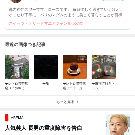
都内在住のワーママ、ローズです。 毎日忙しく過ぎていくけど、
ゆったり丁寧に、パリのマダムのように美しく暮らすことが目標で
す。
スイーツ・デザートマニアジャンル 557位
最近の画像つき記事
❤️レトロ喫茶店
❤️蛍
❤️レトロ喫茶店
❤️東京謎解きト
巡り＊gion（阿
巡り＊十一房珈
ラベル
佐ヶ谷）
琲店（銀座）
もっと見る
ABEMA
人気芸人 長男の重度障害を告白