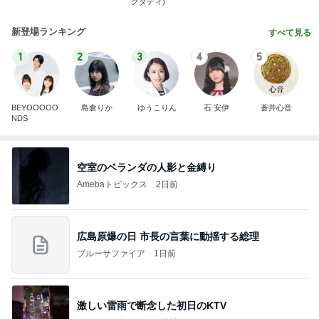
グダディ)
新登場ランキング
すべて見る
1
2
3
4
5
BEYOOOOO
島倉りか
ゆうこりん
石 安伊
蒼井心音
NDS
空室のベランダの人影と金縛り
Amebaトピックス
2日前
広島原爆の日 市長の言葉に動揺する総理
ブルーサファイア
1日前
激しい雷雨で断念した初日のKTV