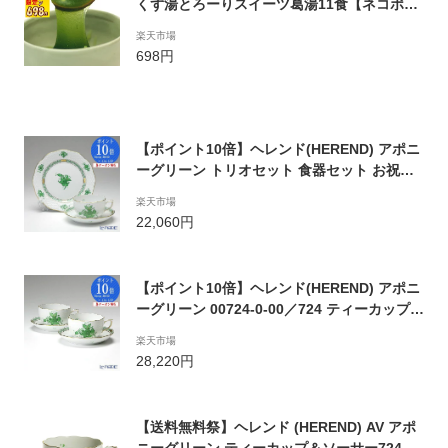
くず湯とろーりスイーツ葛湯11食【ネコポス
配送】【発送後1日〜3日前後でお届け】【代
楽天市場
金引換不可】【熨斗包装不可】【同梱不可】
698円
【ポイント10倍】ヘレンド(HEREND) アポニ
ーグリーン トリオセット 食器セット お祝い
結婚祝い ブランド 内祝い
楽天市場
22,060円
【ポイント10倍】ヘレンド(HEREND) アポニ
ーグリーン 00724-0-00／724 ティーカップ＆
ソーサー 200cc ペア おしゃれ かわいい 食器
楽天市場
ブランド 結婚祝い 内祝い
28,220円
【送料無料祭】ヘレンド (HEREND) AV アポ