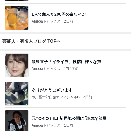
1人で頼んだ200円の白ワイン
Amebaトピックス
2日前
芸能人・有名人ブログ TOPへ
飯島直子「イライラ」投稿に様々な声
Amebaトピックス
17時間前
ありがとうございます
市川團十郎白猿オフィシャルB
3日前
元TOKIO 山口 新居地公開に｢謙虚な部屋｣
Amebaトピックス
1日前