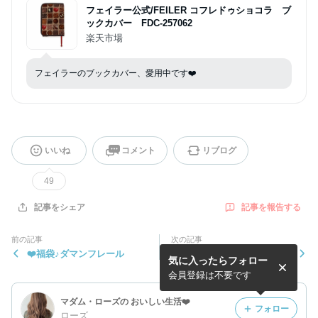
フェイラー公式/FEILER コフレドゥショコラ ブ
ックカバー FDC-257062
楽天市場
フェイラーのブックカバー、愛用中です❤️
いいね
コメント
リブログ
49
記事を報告する
記事をシェア
前の記事
次の記事
❤️福袋♪ダマンフレール
❤️蔵六餅
気に入ったらフォロー
会員登録は不要です
マダム・ローズの おいしい生活❤️
フォロー
ローズ