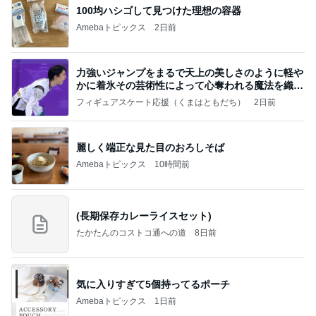
100均ハシゴして見つけた理想の容器
Amebaトピックス
2日前
力強いジャンプをまるで天上の美しさのように軽や
かに着氷その芸術性によって心奪われる魔法を織り
なす
フィギュアスケート応援（くまはともだち）
2日前
麗しく端正な見た目のおろしそば
Amebaトピックス
10時間前
(長期保存カレーライスセット)
たかたんのコストコ通への道
8日前
気に入りすぎて5個持ってるポーチ
Amebaトピックス
1日前