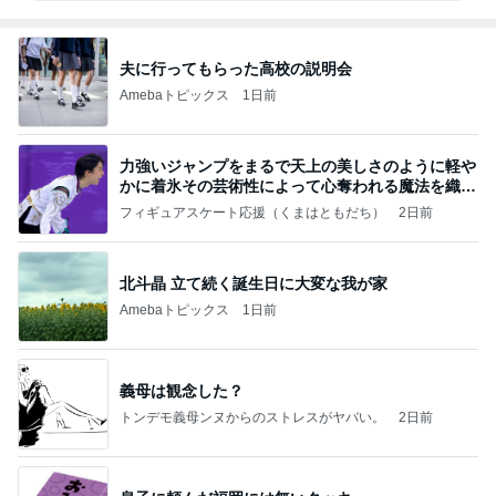
夫に行ってもらった高校の説明会
Amebaトピックス
1日前
力強いジャンプをまるで天上の美しさのように軽や
かに着氷その芸術性によって心奪われる魔法を織り
なす
フィギュアスケート応援（くまはともだち）
2日前
北斗晶 立て続く誕生日に大変な我が家
Amebaトピックス
1日前
義母は観念した？
トンデモ義母ンヌからのストレスがヤバい。
2日前