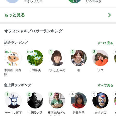
☆きらりん☆
ひろ☆みき
もっと見る
オフィシャルブロガーランキング
総合ランキング
すべて見る
1
2
3
市川團十郎白
小林麻央
だいたひかる
桃
クロ
猿
急上昇ランキング
すべて見る
1
2
3
4
5
デーモン閣下
片岡愛之助
林下清志(ビッ
沢田聖子
金沢克彦