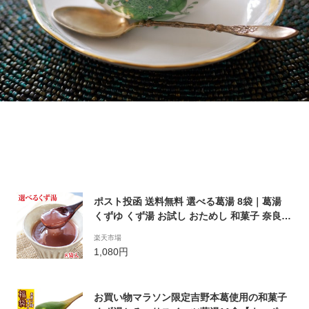
ポスト投函 送料無料 選べる葛湯 8袋｜葛湯
くずゆ くず湯 お試し おためし 和菓子 奈良
吉野本葛 吉野葛 本葛 葛流し 葛粉 送料無料
楽天市場
1,080円
お買い物マラソン限定吉野本葛使用の和菓子