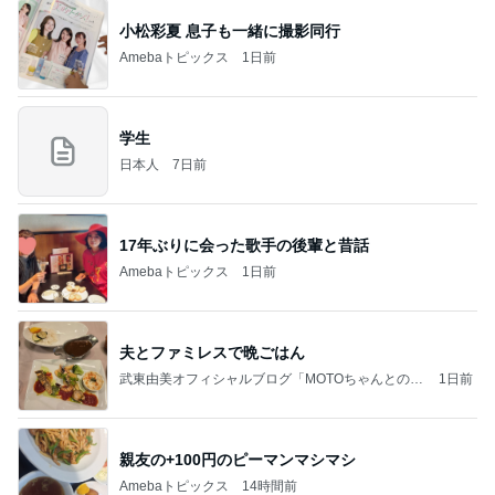
小松彩夏 息子も一緒に撮影同行
Amebaトピックス
1日前
学生
日本人
7日前
17年ぶりに会った歌手の後輩と昔話
Amebaトピックス
1日前
夫とファミレスで晩ごはん
武東由美オフィシャルブログ「MOTOちゃんとのは
1日前
っぴぃな毎日」Powered by Ameba
親友の+100円のピーマンマシマシ
Amebaトピックス
14時間前