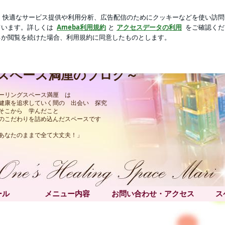
豆腐ドーナツ
芸能人ブログ
人気ブログ
新規登録
ロ
牡牛座満月】 | 愛媛県松山市・伊予・松前から発信☆オーラ
市・伊予・松前から発信☆オーラソー
スペース満厘のブログ～
ーリングスペース満厘 は
健康を追求していく間の 出会い 探究
そこから 学んだこと
のこだわりを詰め込んだスペースです
たのままで全て大丈夫！」
ール
メニュー内容
お問い合わせ・アクセス
ス