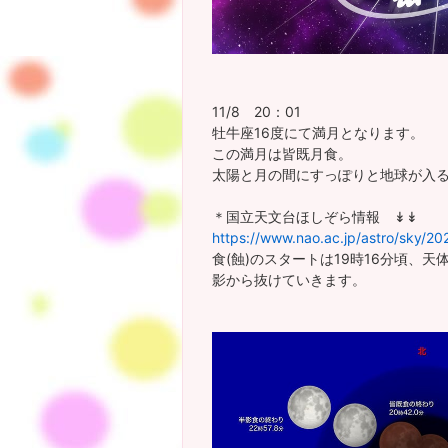
11/8 20：01
牡牛座16度にて満月となります。
この満月は皆既月食。
太陽と月の間にすっぽりと地球が入
＊国立天文台ほしぞら情報 ↡↡
https://www.nao.ac.jp/astro/sky/20
食(蝕)のスタートは19時16分頃、天
影から抜けていきます。