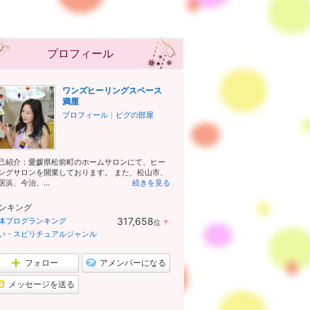
プロフィール
ワンズヒーリングスペース
満厘
プロフィール
｜
ピグの部屋
己紹介：愛媛県松前町のホームサロンにて、ヒー
ングサロンを開業しております。 また、松山市、
居浜、今治、...
続きを見る
ンキング
317,658
体ブログランキング
位
↑
ラ
い・スピリチュアルジャンル
ン
キ
ン
フォロー
アメンバーになる
グ
上
メッセージを送る
昇