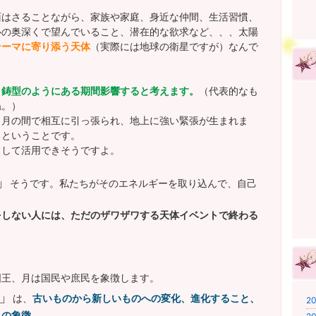
面はさることながら、家族や家庭、身近な仲間、生活習慣、
心の奥深くで望んでいること、潜在的な欲求など、、、太陽
テーマに寄り添う天体
（実際には地球の衛星ですが）なんで
、鋳型のようにある期間影響すると考えます。
（代表的なも
ね。）
と月の間で相互に引っ張られ、地上に強い緊張が生まれま
るということです。
として活用できそうですよ。
」
そうです。私たちがそのエネルギーを取り込んで、自己
。
をしない人には、ただのザワザワする天体イベントで終わる
国王、月は国民や庶民を象徴します。
」
は、
古いものから新しいものへの変化、進化すること、
20
、の象徴。