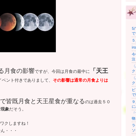
5
で
５
i
今
注
〈
る月食の影響
「天王
ク
ですが、今回は月食の最中に
〈
イベント付きでありまして、
その影響は通常の月食よりは
ク
ピ
で
で皆既月食と天王星食が重なる
のは過去５０
９
に
な現象
だそう。
「
物
クしますね！
ラ
ソ
せん・・・