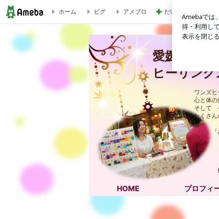
ホーム
ピグ
アメブロ
だいたひかる息子と
今年最大の天体イベント！変容のパワーが降り注ぐ皆既月食【
愛媛県松山
ヒーリング
ワンズヒ
心と体の
そして 
たくさん
「あな
HOME
プロフィ