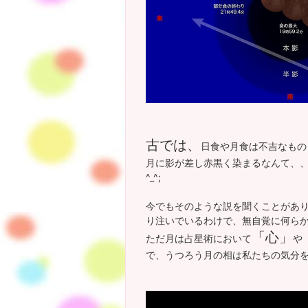
古では、
日食や月食は不吉なもの
月に影が差し赤黒く染まるなんて、
^_^;
今でもそのような説を聞くことがあ
り注いでいるわけで、無自覚に何ら
「心」
ただ月は占星術において
や
で、うつろう月の相は私たちの気分