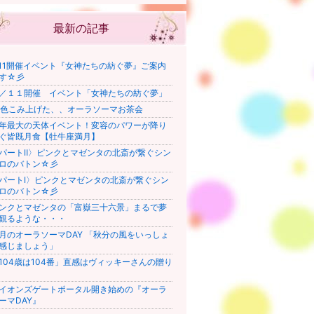
最新の記事
/11開催イベント『女神たちの紡ぐ夢』ご案内
す☆彡
／１１開催 イベント「女神たちの紡ぐ夢」
ro色こみ上げた、、オーラソーマお茶会
年最大の天体イベント！変容のパワーが降り
ぐ皆既月食【牡牛座満月】
パートⅡ〉ピンクとマゼンタの北斎が繋ぐシン
ロのバトン☆彡
パートⅠ〉ピンクとマゼンタの北斎が繋ぐシン
ロのバトン☆彡
ンクとマゼンタの「富嶽三十六景」まるで夢
観るような・・・
月のオーラソーマDAY 「秋分の風をいっしょ
感じましょう」
104歳は104番」直感はヴィッキーさんの贈り
イオンズゲートポータル開き始めの『オーラ
ーマDAY』