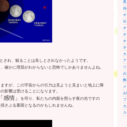
黒ま
自
オ
伝
オ
オ
オ
オ
カラ
とされ、観ることは良しとされなかったようです。
ア
、、確かに理屈がわからないと恐怖でしかありませんよね。
リ
占
数
りますが、この宇宙からの引力は見ようと見まいと地上に降
メニ
かの影響は受けることになります。
お
「感情」
を司り、私たちの内面を照らす夜の光ですの
プ
を揺さぶる要因となるのかもしれませんね。
カ
ス