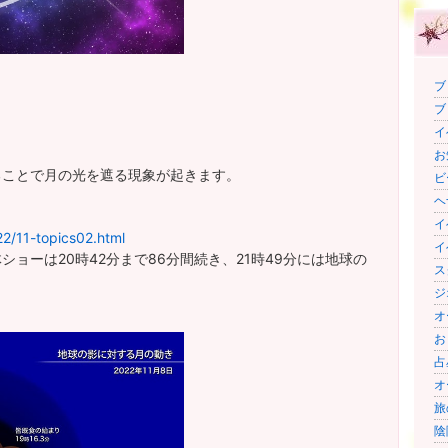
ブ
ブ
イ
お
ることで月の光を遮る現象が起きます。
ビ
ヘ
イ
22/11-topics02.html
イ
体ショーは20時42分まで86分間続き、21時49分には地球の
ス
ジ
オ
お
占
オ
旅
陰