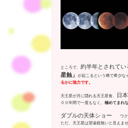
約半年とされてい
ところで、
星蝕」
が起こるという稀で希少な
るかに強力です。
日本
天王星が月に隠れる天王星食、
００年間で一度もなく、
極めてまれ
ダブルの天体ショー
ワクワ
ただ、天王星は望遠鏡無いと見えま