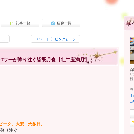
記事一覧
画像一覧
、…
〈パートⅡ〉ピンクと…
パワーが降り注ぐ皆既月食【牡牛座満月】
自
リ
新
ラ
全
占
ピーク。大安、天赦日。
が降り注ぐ