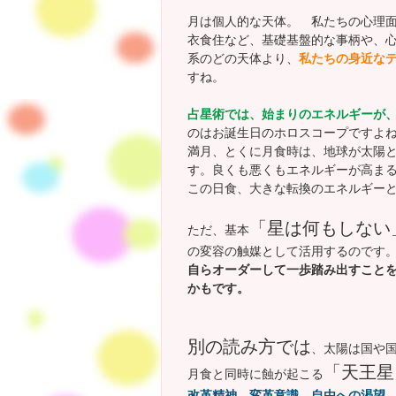
月は個人的な天体。 私たちの心理
衣食住など、基礎基盤的な事柄や、
系のどの天体より、
私たちの身近な
すね。
占星術では、始まりのエネルギーが
のはお誕生日のホロスコープですよ
満月、とくに月食時は、地球が太陽
す。良くも悪くもエネルギーが高ま
この日食、大きな転換のエネルギー
「星は何もしない
ただ、基本
の変容の触媒として活用するのです
自らオーダーして一歩踏み出すこと
かもです。
別の読み方では
、太陽は国や
「天王星
月食と同時に蝕が起こる
改革精神、変革意識、自由への渇望