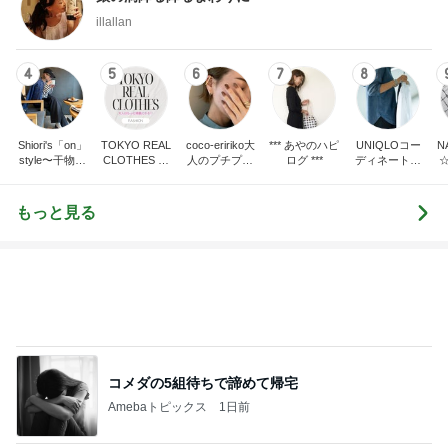
Shiori's「on」
TOKYO REAL
coco-eririko大
*** あやのハピ
UNIQLOコー
N
style〜干物女
CLOTHES 大
人のプチプラ
ログ ***
ディネート日
の成長記〜
人世代のリア
mixコーデ
記
ルクローズ
もっと見る
コメダの5組待ちで諦めて帰宅
Amebaトピックス
1日前
家事に追われる友人の溜まった想い
Amebaトピックス
1日前