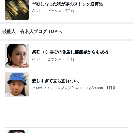
半額になった我が家のストック必需品
Amebaトピックス
2日前
芸能人・有名人ブログ TOPへ
柴咲コウ 喜びの報告に芸能界からも祝福
Amebaトピックス
1日前
悲しすぎて立ち直れない。
クロオフィシャルブログPowered by Ameba
1日前
「心配」堂本剛 印象激変の近影
Amebaトピックス
13時間前