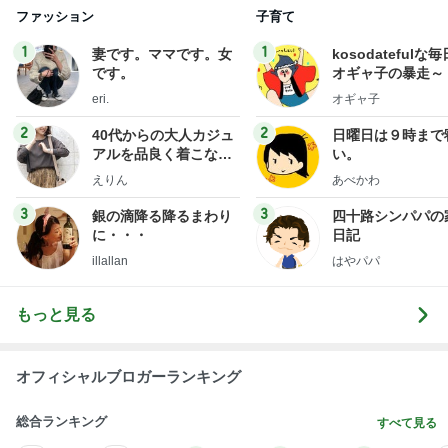
eri.
オギャ子
2
2
40代からの大人カジュ
日曜日は９時まで
アルを品良く着こなす
い。
ファッションブログ
えりん
あべかわ
3
3
銀の滴降る降るまわり
四十路シンパパの
に・・・
日記
illallan
はやパパ
もっと見る
オフィシャルブロガーランキング
総合ランキング
すべて見る
1
2
3
市川團十郎白
小林麻央
だいたひかる
桃
クロ
猿