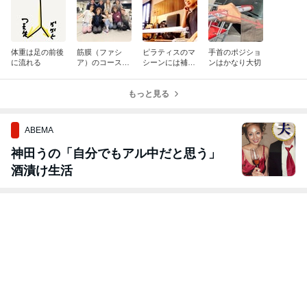
体重は足の前後
筋膜（ファシ
ピラティスのマ
手首のポジショ
に流れる
ア）のコースで
シーンには補助
ンはかなり大切
筋肉を学ぶ
や負荷以外の意
味がある
もっと見る
ABEMA
神田うの「自分でもアル中だと思う」
酒漬け生活