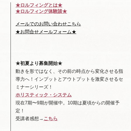
★ロルフィングとは★
★ロルフィング体験談★
メールでのお問い合わせこちら
★お問合せメールフォーム★
★初夏より募集開始★
動きを形ではなく、その前の時点から変化させる指
導力へ！インプットとアウトプットを激変させるセ
ミナーシリーズ！
ホリスティック・システム
現在7期〜9期が開催中。10期は夏頃からの開催予
定！
受講者感想
→
こちら