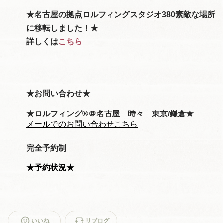
★名古屋の拠点ロルフィングスタジオ380素敵な場所
に移転しました！★
詳しくは
こちら
★お問い合わせ★
★
ロルフィング®︎＠名古屋 時々 東京/鎌倉
★
メールでのお問い合わせこちら
完全予約制
★予約状況★
いいね
リブログ