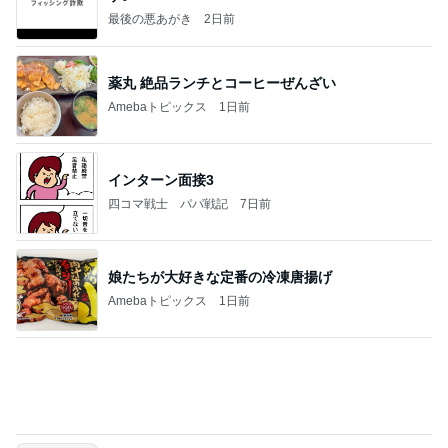
Amebaトピックス
1日前
インターン面接3
四コマ戦士 パパ戦記
7日前
娘たちが大好きな定番の冷凍唐揚げ
Amebaトピックス
1日前
きっと高市ってこの時代に嘘、誤魔化し、はぐらか
しても【バレない】【通用する】とでも思ってたん
だろ
広報 いぬねこ本舗
9日前