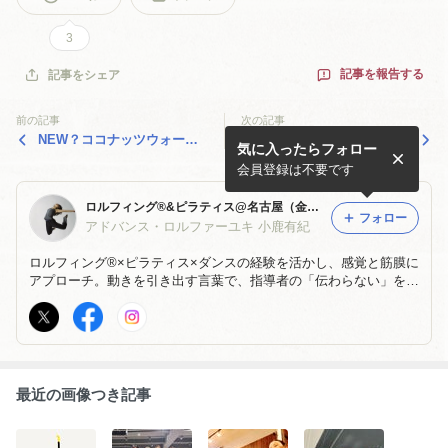
3
記事を報告する
記事をシェア
前の記事
次の記事
NEW？ココナッツウォータ
からだの可動域を堪能！
気に入ったらフォロー
ー
会員登録は不要です
ロルフィング®︎&ピラティス@名古屋（金山）&東京 by アドバンスト ロルファーユキ
フォロー
アドバンス・ロルファーユキ 小鹿有紀
ロルフィング®︎×ピラティス×ダンスの経験を活かし、感覚と筋膜に
アプローチ。動きを引き出す言葉で、指導者の「伝わらない」を
「伝わる」へ。動きが変わる瞬間をサポート。読めば身体がうずく
ブログです。
最近の画像つき記事