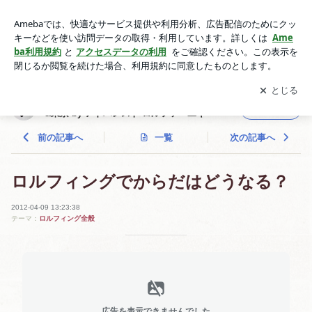
ロルフィングでからだはどうなる？ | ロルフィング®︎&ピラテ
ィス@名古屋（金山）&東京 by アドバンスト ロルファーユキ
アプリをダウンロードして
ブログの更新通知
を受け取りまし
開く
ょう。
ロルフィング®︎&ピラティス@名古屋（金山）
フォロー
&東京 by アドバンスト ロルファーユキ
前の記事へ
一覧
次の記事へ
ロルフィングでからだはどうなる？
2012-04-09 13:23:38
テーマ：
ロルフィング全般
広告を表示できませんでした