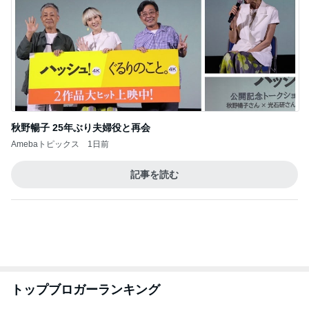
秋野暢子 25年ぶり夫婦役と再会
Amebaトピックス
1日前
記事を読む
トップブロガーランキング
ファッション
子育て
1
1
妻です。ママです。女
kosodatefulな毎
です。
オギャ子の暴走～