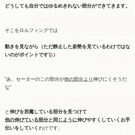
どうしても自分ではゆるめきれない部分ができてきます。
そこをロルフィングでは
動きを見ながら
（ただ静止した姿勢を見ているわけではな
いのがポイントです
）
“あ、セーターのこの部分が
他の部分より
伸びにくそうだ
な”
と
伸びを邪魔している部分を見つけて
他の伸びている部分と同じように
伸びやすくしていくお手
伝いをしていく
わけです。