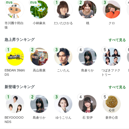
急上昇ランキング
すべて見る
1
2
3
4
5
EBiDAN 39&Ki
高山善廣
こいたん
島倉りか
つばきファク
DS
トリー
新登場ランキング
すべて見る
1
2
3
4
5
BEYOOOOO
島倉りか
ゆうこりん
石 安伊
蒼井心音
NDS