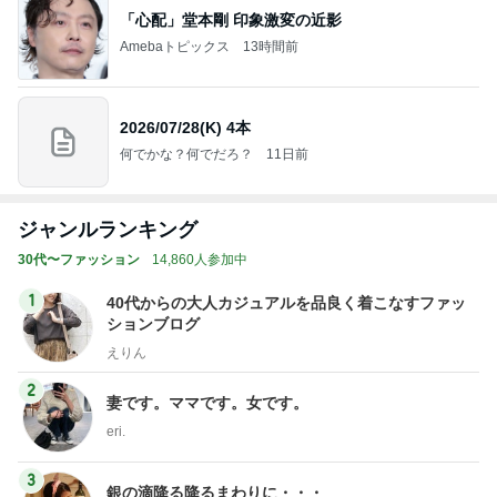
2026/07/28(K) 4本
何でかな？何でだろ？
11日前
ジャンルランキング
30代〜ファッション
14,860人参加中
1
40代からの大人カジュアルを品良く着こなすファッ
ションブログ
えりん
2
妻です。ママです。女です。
eri.
3
銀の滴降る降るまわりに・・・
illallan
4
5
6
7
8