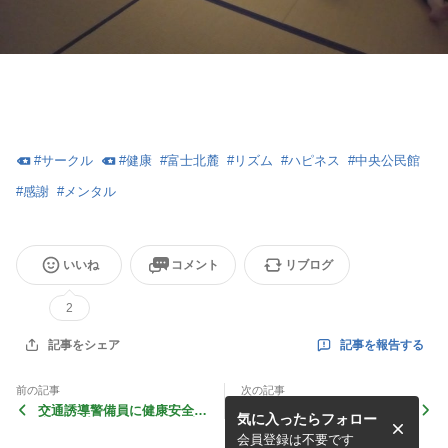
#
サークル
#
健康
#
富士北麓
#
リズム
#
ハピネス
#
中央公民館
#
感謝
#
メンタル
いいね
コメント
リブログ
2
記事を報告する
記事をシェア
前の記事
次の記事
交通誘導警備員に健康安全・
ファミリーで楽しむ生涯学習
気に入ったらフォロー
癒しのプログラム1日目！安
『ミットパーカッション
全＆健康＆ハピネスを創るリ
R』！安全＆健康＆ハピネス
会員登録は不要です