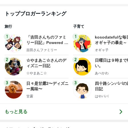
1
1
「吉田さんちのファミ
kosodatefulな毎
リー日記」Powered b
オギャ子の暴走～
y Ameba 吉田さんファ
吉田さんファミリー
オギャ子
ミリーオフィシャルブ
ログ
2
2
☆やまあこ☆さんのデ
日曜日は９時まで
ィズニー日記
い。
☆やまあこ☆
あべかわ
3
3
日々是甘露2〜ディズニ
四十路シンパパの
ー風味〜
日記
甘露
はやパパ
もっと見る
オフィシャルブロガーランキング
総合ランキング
すべて見る
1
2
3