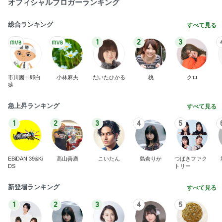
市川團十郎白
小林麻央
だいたひかる
桃
クロ
猿
急上昇ランキング
すべて見る
1
2
3
4
5
EBiDAN 39&Ki
高山善廣
こいたん
島倉りか
つばきファク
DS
トリー
新登場ランキング
すべて見る
1
2
3
4
5
BEYOOOOO
島倉りか
ゆうこりん
石 安伊
蒼井心音
NDS