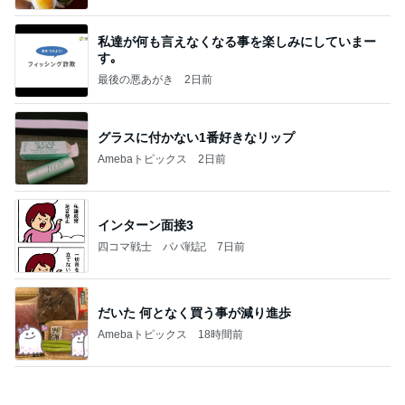
娘が作った欲しくなるカチューシャ
Amebaトピックス
1日前
夢見さんから 揺れが激しく注意していましょう❗️
マリアオフィシャルブログ「ひむかの風にさそわれ
8日前
て」Powered by Ameba
山田 幻想的な竹林で不思議体験
Amebaトピックス
1日前
20260803 鬼郁隊4人衆で中ちゃん釣行 写メ
中ちゃんのブログ
1日前
地味なストレス減った買ってよかった物