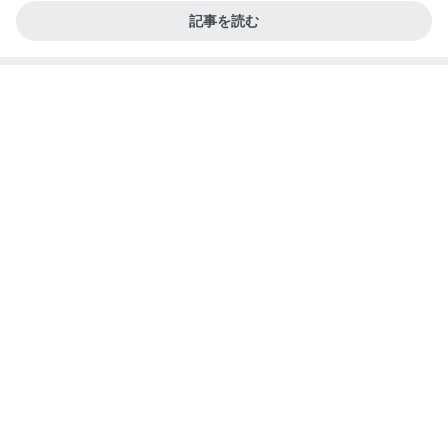
やけに静かだと思ったらした寝方
Amebaトピックス
1日前
記事を読む
床が汚くなる猫の可愛いしぐさ
Amebaトピックス
1日前
あいのりクロ 図々しい人って、こういう人？
勝手に考察
2日前