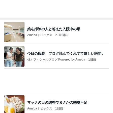
きっと高市ってこの時代に嘘、誤魔化し、はぐらか
しても【バレない】【通用する】とでも思ってたん
だろ
広報 いぬねこ本舗
9日前
めっちゃお得に買えたキラキラな指輪
Amebaトピックス
1日前
記事を読む