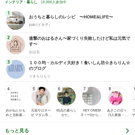
2
進撃のおはるさん〜家づくり失敗したけど私は元気で
す〜
おはる
3
１００均・カルディ大好き！食いしん坊☆きらりん☆
のブログ
☆きらりん☆
4
5
6
7
8
めがねとかも
元祖サロネー
65点の暮らし
HEY OMEM
あさこの日々
めと北欧暮ら
ゼ マダム市川
かた。
E！〜0からの
（5人家族・投
ザ
し
のほのぼのブ
家づくり〜
資・家計簿・
納
ログ
雑貨）
もっと見る
トップブロガーランキング
旅行
子育て