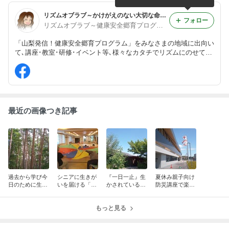
ズムオブラブ♪
を創るリズムオブラブ♪
リズムオブラブ～かけがえのない大切な命を自分で守る心と体づくり～
フォロー
リズムオブラブ～健康安全郷育プログラムの輪・和・環～
「山梨発信！健康安全郷育プログラム」をみなさまの地域に出向い
て､講座･教室･研修･イベント等､様々なカタチでリズムにのせてお
届けしています。乳幼児から高齢者まで障がいの有無を問わず誰も
が､いつでもどこでもいつまでも楽しめるトーク(講演)&エクササイ
ズ(実技)です。
最近の画像つき記事
過去から学び今
シニアに生きが
『一日一止』生
夏休み親子向け
日のために生き
いを届ける「安
かされている感
防災講座で楽し
未来に対して希
全安心・健康づ
謝への深呼吸の
くフェーズフリ
望を持つ！安全
くり教室」！安
時空！安全＆健
ーな防災4！安
＆健康＆ハピネ
全＆健康＆ハピ
もっと見る
康＆ハピネスを
全＆健康＆ハピ
スを創るリズム
ネスを創るリズ
創るリズムオブ
ネスを創るリズ
オブラブ♪
ムオブラブ♪
ラブ♪
ムオブラブ♪