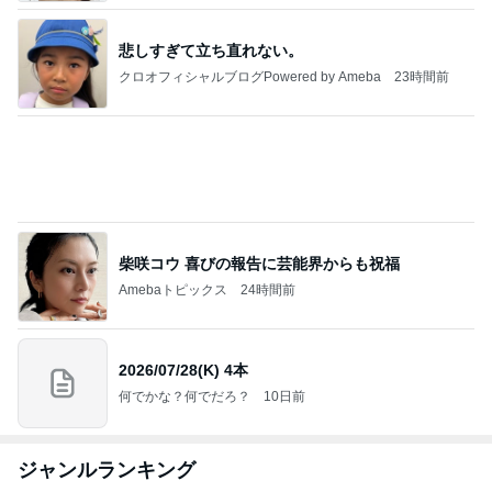
悲しすぎて立ち直れない。
クロオフィシャルブログPowered by Ameba
23時間前
柴咲コウ 喜びの報告に芸能界からも祝福
Amebaトピックス
24時間前
2026/07/28(K) 4本
何でかな？何でだろ？
10日前
ジャンルランキング
インテリア・暮らし
18,966人参加中
1
おうちと暮らしのレシピ 〜HOME&LIFE〜
yuki (ドキ子）