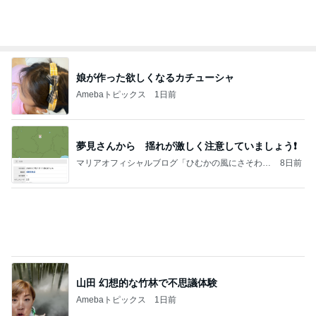
30円の見切り品が美味しい夕食
Amebaトピックス
2日前
ポップマートDIMOO×ピクサー☆
ディズニーファン Dのブログ
7日前
34000円が10200円になった戦利品
Amebaトピックス
13時間前
すべての賭けが集まりました…そしてアメリカ国民
が現金を引き出しています。