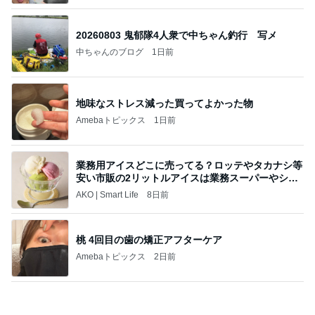
心の道標【旧：ヤ～ベェのブログ】
1日前
この人の言う子どもたちに入った娘
Amebaトピックス
15時間前
《3年連続》瑶子さま 懇意の高級カーディーラー
協賛のイベントにご出席…宮内庁が懸念する“熱心
すぎ
hirokoの✿Love＆Awakening✿
8日前