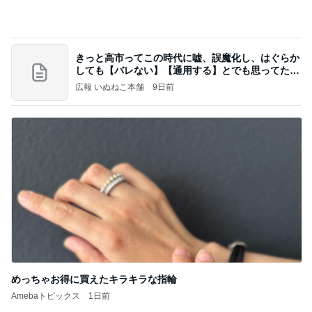
Amebaトピックス
1日前
業務用アイスどこに売ってる？ロッテやタカナシ等
安い市販の2リットルアイスは業務スーパーやシャ
トレ
AKO | Smart Life
8日前
桃 4回目の歯の矯正アフターケア
Amebaトピックス
2日前
【ヤマハ発動機】～トートバック～【三越伊勢丹】
株主優待を楽しんで～tasayuryのブログ
14日前