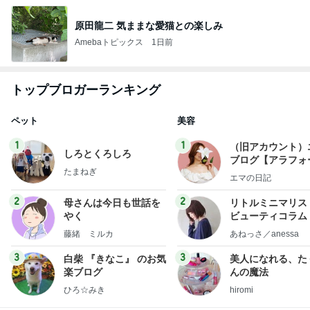
原田龍二 気ままな愛猫との楽しみ
Amebaトピックス
1日前
トップブロガーランキング
ペット
美容
1
1
（旧アカウント）
しろとくろしろ
ブログ【アラフォ
たまねぎ
社売却セカンドラ
エマの日記
フ】
2
2
母さんは今日も世話を
リトルミニマリス
やく
ビューティコラム 
little minimalist'
藤緒 ミルカ
あねっさ／anessa
uty colum
3
3
白柴 『きなこ』 のお気
美人になれる、た
楽ブログ
んの魔法
ひろ☆みき
hiromi