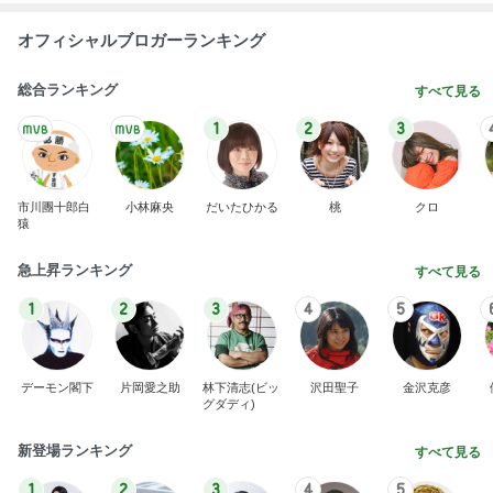
オフィシャルブロガーランキング
総合ランキング
すべて見る
1
2
3
市川團十郎白
小林麻央
だいたひかる
桃
クロ
猿
急上昇ランキング
すべて見る
1
2
3
4
5
デーモン閣下
片岡愛之助
林下清志(ビッ
沢田聖子
金沢克彦
グダディ)
新登場ランキング
すべて見る
1
2
3
4
5