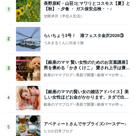
長野原町・山荘∶ヒマワリとコスモス【夏】と
【秋】・夕食 ・ ガス保安点検・・♪
1
北軽井沢［半住人生活］
らいちょう3号！ 港フェスタ金沢2026③
2
うみまるくんに出会う旅
【銀座のママ 賢い女性のためのお言葉講座】
男を褒める「かきくけこ」 愛され上手は褒め
3
方上手
銀座のママブログ✨美肌で開運✨銀座ママが作った
化粧品✨銀座クラブ高嶋25歳で開店✨高嶋りえ子
お着物でエルメス バーキン コーデ
【銀座のママの賢い女の婚活アドバイス】美
しい女性ほどお金がかかります。タダで出会
4
えると思うなよ
銀座のママブログ✨美肌で開運✨銀座ママが作った
化粧品✨銀座クラブ高嶋25歳で開店✨高嶋りえ子
お着物でエルメス バーキン コーデ
アペティートさんでサプライズバースデー♪
5
ヒロの日常ブログ