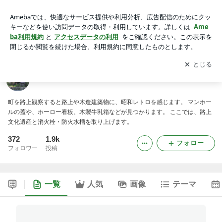
路上文化遺産と消火栓
アプリをダウンロードして
ブログの更新通知
を受け取りまし
開く
ょう。
路上文化遺産と消火栓
町を路上観察すると路上や木造建築物に、昭和レトロを感じます。 マンホー
ルの蓋や、ホーロー看板、木製牛乳箱などが見つかります。 ここでは、路上
文化遺産と消火栓・防火水槽を取り上げます。
372
1.9k
フォロー
フォロワー
投稿
一覧
人気
画像
テーマ