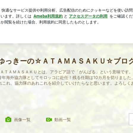
節のパフェ
芸能人ブログ
人気ブログ
新規登録
ログ
ゆっきーの☆ＡＴＡＭＡＳＡＫＵ☆ブロ
ＡＴＡＭＡＳＡＫＵとは、アラビア語で「がんばる」という意味です。
青年海外協力隊としてモロッコに赴任！残る任期は10カ月を切りました
れこれ、協力隊のあれこれを紹介していけたらなと思います。よろしく
画像一覧
動画一覧