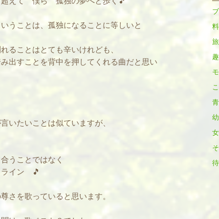
えて 僕ら 孤独の夢へと歩く🎵
ブ
いうことは、孤独になることに等しいと
料
旅
れることはとても辛いけれども、
趣
み出すことを背中を押してくれる曲だと思い
モ
こ
青
幼
言いたいことは似ていますが、
女
そ
り合うことではなく
待
イン 🎵
尊さを歌っていると思います。