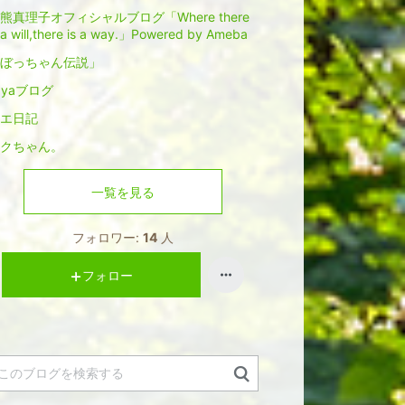
熊真理子オフィシャルブログ「Where there
 a will,there is a way.」Powered by Ameba
ぼっちゃん伝説」
ayaブログ
エ日記
クちゃん。
一覧を見る
フォロワー:
14
人
フォロー