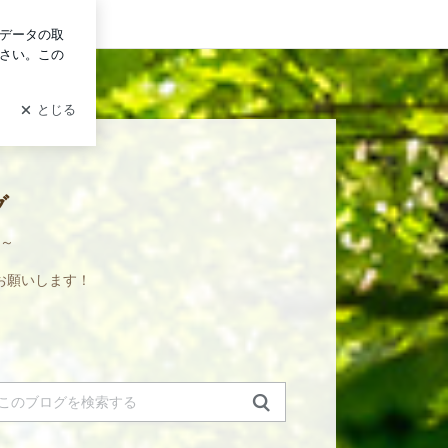
イン
グ
～
。
お願いします！