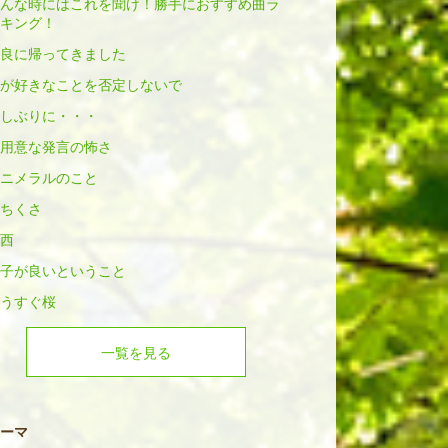
んな時にはこれを聞け！勝手におすすめ曲ラ
キング！
良に帰ってきました
が好きなことを否定しないで
しぶりに・・・
用意な発言の怖さ
ニメラルのこと
ちくさ
西
子が良いということ
うすぐ桜
一覧を見る
ーマ