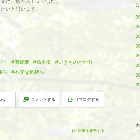
を聞け、歌ベスト３でした。
月
げたいと思います。
2
2
2
2
2
ジー
#海援隊
#橋本潮
#いきものがかり
2
孤独
#不安な気持ち
2
2
コメントする
リブログする
いね
カ
記事を報告する