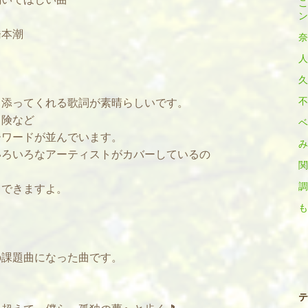
こ
ン
橋本潮
奈
人
久
不
添ってくれる歌詞が素晴らしいです。
険など
ベ
ワードが並んでいます。
み
ろいろなアーティストがカバーしているの
関
調
できますよ。
も
課題曲になった曲です。
テ