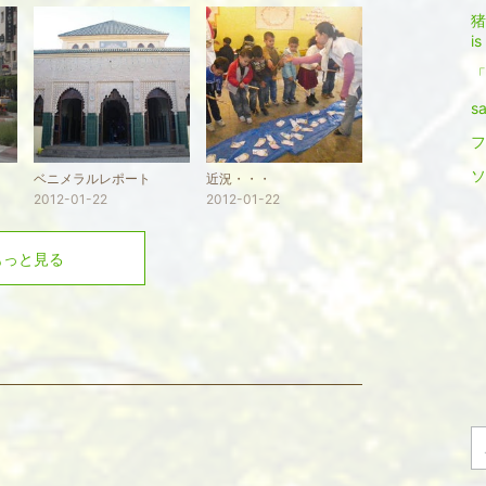
猪
is
「
s
フ
ソ
ベニメラルレポート
近況・・・
2012-01-22
2012-01-22
もっと見る