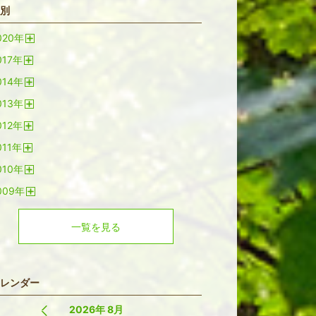
別
020
年
開
017
年
く
開
014
年
く
開
013
年
く
開
012
年
く
開
011
年
く
開
010
年
く
開
009
年
く
開
く
一覧を見る
レンダー
2026年 8月