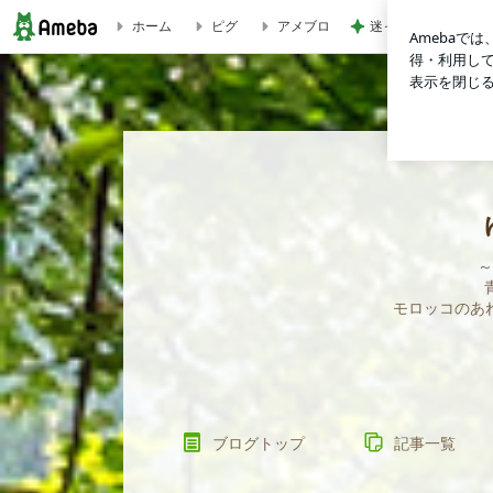
迷った末に選んだ季
ホーム
ピグ
アメブロ
ゆっきーの☆ＡＴＡＭＡＳＡＫＵ☆ブログ
～
モロッコのあ
ブログトップ
記事一覧