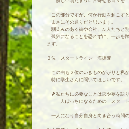
優しい陽だまりに片寄せる日々を 超
この部分ですが、何か行動を起こすと
まさにその通りだと思います。
馴染みのある街や会社、友人たちと別
孤独になることを恐れずに、一歩を踏
ます。
３位 スタートライン 海援隊
この曲も２位のいきものががりと私が
特に学生さんに聞いてほしいです。
🎵私たちに必要なことは恋や夢を語
一人ぼっちになるための スタートラ
一人になり自分自身と向き合う時間の