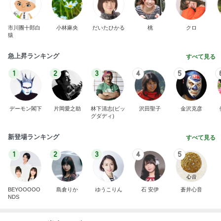
市川團十郎白
小林麻央
だいたひかる
桃
クロ
猿
急上昇ランキング
すべて見る
1
2
3
4
5
デーモン閣下
片岡愛之助
林下清志(ビッ
沢田聖子
金沢克彦
グダディ)
新登場ランキング
すべて見る
1
2
3
4
5
BEYOOOOO
島倉りか
ゆうこりん
石 安伊
蒼井心音
NDS