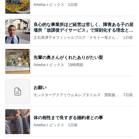
Amebaトピックス
1日前
良心的な事業所ほど経営は苦しく、障害ある子の居
場所「放課後デイサービス」で深刻化する理念と現
実の
立石美津子オフィシャルブログ「テキトー母さんの
1日前
すすめ」Powered by Ameba
先輩の奥さんがくれたありがたい梨
Amebaトピックス
18時間前
お願い
モンスターアクアリウム＆レプタイルズ 買取販売
7日前
情報
体の相性まで良すぎる婚約者との事
Amebaトピックス
1日前