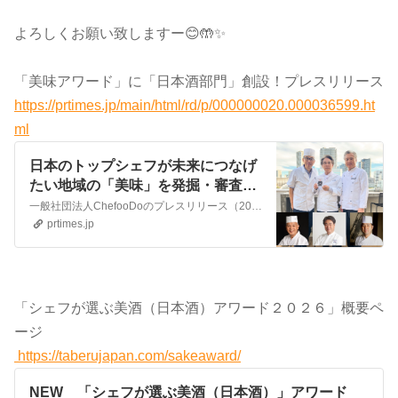
よろしくお願い致しますー😊🤲✨
「美味アワード」に「日本酒部門」創設！プレスリリース
https://prtimes.jp/main/html/rd/p/000000020.000036599.ht
ml
日本のトップシェフが未来につなげ
たい地域の「美味」を発掘・審査す
る第6回「食べるJAPAN 美味アワー
一般社団法人ChefooDoのプレスリリース（2025年6月9日 11時13分）日本のトップシェフが未来につなげたい地域の「美味」を発掘・審査する第6回「食べるJAPAN 美味アワード」の募集開始。トップシェフが選ぶ美酒（『料理に合う美味しい酒』）部門も新たに創設。
ド」の募集開始。トップシェフが選
prtimes.jp
ぶ美酒（『料理に合う美味しい
酒』）部門も新たに創設。
「シェフが選ぶ美酒（日本酒）アワード２０２６」概要ペ
ージ
https://taberujapan.com/sakeaward/
NEW 「シェフが選ぶ美酒（日本酒）」アワード