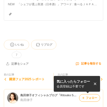
NEW 「シェフが選ぶ美酒（日本酒）」アワード : 食べるＪＡＰＡＮは「国産を食べよう！」を合言葉に、地域に眠っている国産の「美味しい」情報を掲載しています。
いいね
リブログ
7
記事を報告する
記事をシェア
前の記事
次の記事
國酒フェア2025 レポート
募集開始致しました！【シェ
気に入ったらフォロー
フが選ぶ美酒（日本酒）アワ
ード2026】
会員登録は不要です
島田律子オフィシャルブログ「Ritsuko Shimada Official Blog」Powered by Ameba
フォロー
島田律子