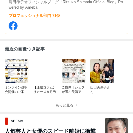
島田律子オフィシャルブログ「Ritsuko Shimada Official Blog」Po
wered by Ameba
プロフェッショナル部門 71位
最近の画像つき記事
オンライン説明
【連載コラム】
ご案内【シェフ
山田美保子さ
会開催のご案内
リカーズ８月号
が選ぶ美酒アワ
ん！
【シェフが選ぶ
ード 星を獲得し
SAKEアワード2
た美酒の至福の
027】
もっと見る
ペアリングラン
チ】
ABEMA
人気芸人と女優のスピード離婚に衝撃