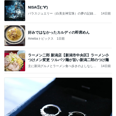
NISA①(;'∀')
パラスジュエリー（白美女神宝珠）の夢の記録
14日前
（続編）
好みではなかったカルディの即席めん
Amebaトピックス
1日前
ラーメン二郎 新潟店【新潟市中央区】ラーメン小
つけメン変更 ツルパツ麺が旨い新潟二郎のつけ麺
主に新潟グルメとラーメン食べ歩きのよしなしご
14日前
と