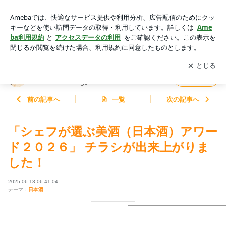
「シェフが選ぶ美酒（日本酒）アワード２０２６」 チラシが
出来上がりました！ | 島田律子オフィシャルブログ「Ritsuko
アプリをダウンロードして
ブログの更新通知
を受け取りまし
開く
Shimada Official Blog」Powered by Ameba
ょう。
島田律子オフィシャルブログ「Ritsuko Shim
フォロー
ada Official Blog」
前の記事へ
一覧
次の記事へ
「シェフが選ぶ美酒（日本酒）アワー
ド２０２６」 チラシが出来上がりま
した！
2025-06-13 06:41:04
テーマ：
日本酒