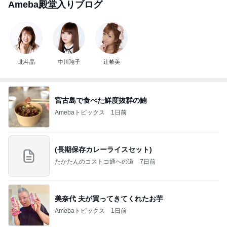
Ameba殿堂入りブログ
北斗晶
中川翔子
辻希美
宮古島で食べた鮮度抜群の鮪
Amebaトピックス
1日前
(長期保存カレーライスセット)
たかたんのコストコ通への道
7日前
美奈代 夫が買ってきてくれたお芋
Amebaトピックス
1日前