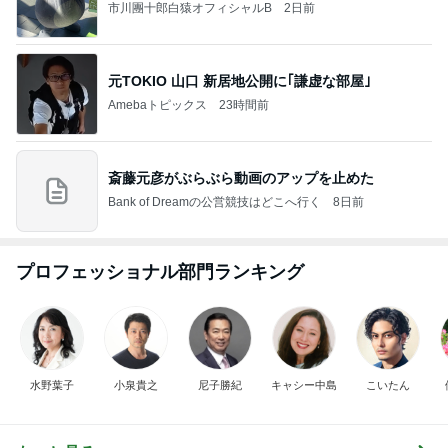
市川團十郎白猿オフィシャルB
2日前
元TOKIO 山口 新居地公開に｢謙虚な部屋｣
Amebaトピックス
23時間前
斎藤元彦がぶらぶら動画のアップを止めた
Bank of Dreamの公営競技はどこへ行く
8日前
プロフェッショナル部門ランキング
水野葉子
小泉貴之
尼子勝紀
キャシー中島
こいたん