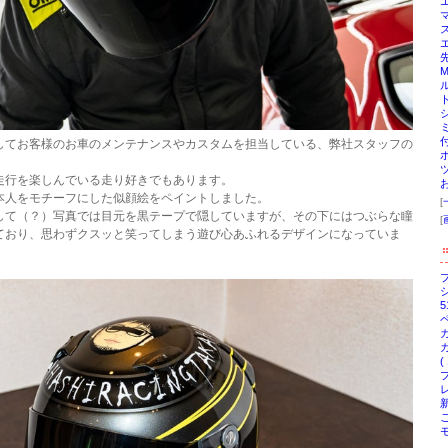
してお客様のお車のメンテナンスやカスタムを担当している、弊社スタッフの
走行を楽しんでいる走り好きでもあります。
本人をモチーフにした似顔絵をペイントしました。
[
して（？）写真では目元を黒テープで隠していますが、その下にはつぶらな瞳
[
ており、思わずクスッと笑ってしまう遊び心あふれるデザインになっていま
ブ
5
ペ
カ
(
レ
新
ご
モ