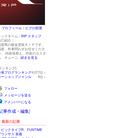
プロフィール
｜
ピグの部屋
ニックネーム：
RIP スタッフ
自己紹介：
滋賀県の板金塗装ＲＩＰです。
国産、外車問わずお任せくださ
い。 内装張替え、外装のカスタ
ム、チューニ...
続きを見る
[ランキング]
全体ブログランキング
4,077
位
↓
ラ
カーショップジャンル
8
位
↓
ン
ラ
キ
ン
フォロー
ン
キ
グ
ン
メッセージを送る
下
グ
降
下
アメンバーになる
降
記事作成・編集
]
最新の記事
シビックタイプR FUNTIME
ダウンサス 装着