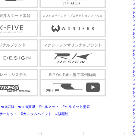
2
2
2
2
2
2
2
2
2
2
2
2
2
2
2
2
2
2
2
2
2
2
2
2
2
#広報
#滋賀県
#ヘルメット
#ヘルメット塗装
2
2
#サーキット
#カスタムペイント
#似顔絵
2
2
2
2
2