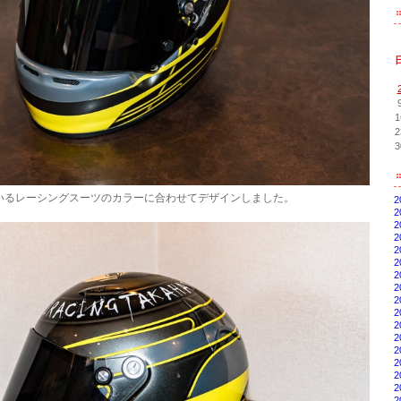
1
2
3
いるレーシングスーツのカラーに合わせてデザインしました。
2
2
2
2
2
2
2
2
2
2
2
2
2
2
2
2
2