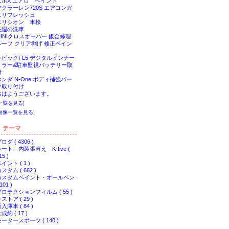
エボX エアロ ペイント
マクラーレン720S エアコンガ
スリフレッシュ
エリシオン 車検
先週の洗車
MINIクロスオーバー 鈑金修理
ルーフ クリア剥げ 修正ペイン
ト
シビックFL5 デジタルインナー
ミラー&駐車監視バッテリー取
付
ホンダ N-One ボディ補強パー
ツ取り付け
おはようございます。
一覧を見る
]
画像一覧を見る
]
テーマ
ログ ( 4306 )
シート、内装張替え K-five (
15 )
イント ( 1 )
スタム ( 662 )
カスタムペイント・オールペン
 101 )
プロテクションフィルム ( 55 )
ストア ( 29 )
入庫車 ( 84 )
成約 ( 17 )
ータースポーツ ( 140 )