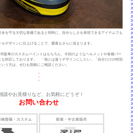
2
2
2
2
2
2
2
安全を守る大切な装備であると同時に、自分らしさを表現できるアイテムでも
2
2
2
ナルデザインに仕上げることで、愛着もさらに深まります。
2
2
2
ーや市販車のカスタムペイントはもちろん、今回のようなヘルメットや各種パー
2
にも対応しております。 「他とは違うデザインにしたい」「自分だけの特別
2
という方は、ぜひお気軽にご相談ください。
2
2
2
2
2
2
2
相談やお見積りなど、お気軽にどうぞ！
2
2
お問い合わせ
2
2
2
2
2
2
2
2