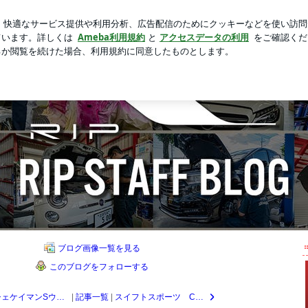
たAIの主張
新規登録
ログ
芸能人ブログ
人気ブログ
 BLOG
で、 国産、外車問いません。 特に大きな事故の修理、 カスタマイズには自信があります。
ブログ画像一覧を見る
このブログをフォローする
ポルシェケイマンSウォーターポンプとサーモスタットと外ベルト交換
|
記事一覧
|
スイフトスポーツ CUSCO車高調取付