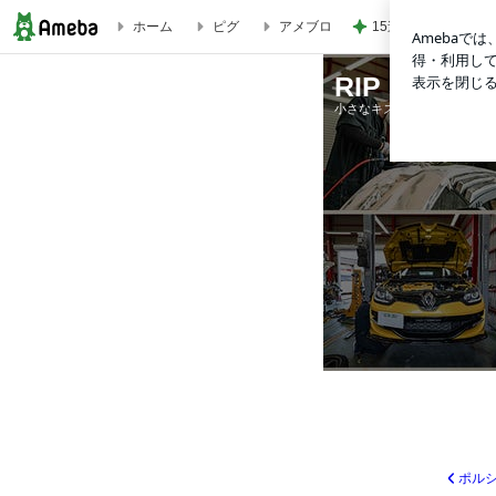
15連勤の女医が驚い
ホーム
ピグ
アメブロ
ヘルメット カスタムペイント | RIP STAFF BLOG
RIP STAFF
小さなキズから大きな事故ま