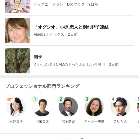
ディズニーファン Dのブログ
9日前
「オグシオ」小椋 恋人と別れ卵子凍結
Amebaトピックス
2日前
開卡
くいしんぼうCAMのもっとおいしい台湾!!!!
3日前
プロフェッショナル部門ランキング
1
2
3
4
水野葉子
小泉貴之
尼子勝紀
キャシー中島
こいたん