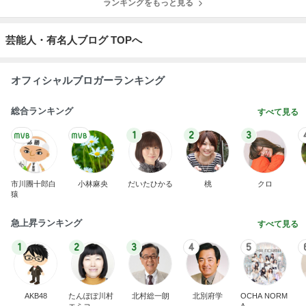
ランキングをもっと見る
芸能人・有名人ブログ TOPへ
オフィシャルブロガーランキング
総合ランキング
すべて見る
1
2
3
市川團十郎白
小林麻央
だいたひかる
桃
クロ
猿
急上昇ランキング
すべて見る
1
2
3
4
5
AKB48
たんぽぽ川村
北村総一朗
北別府学
OCHA NORM