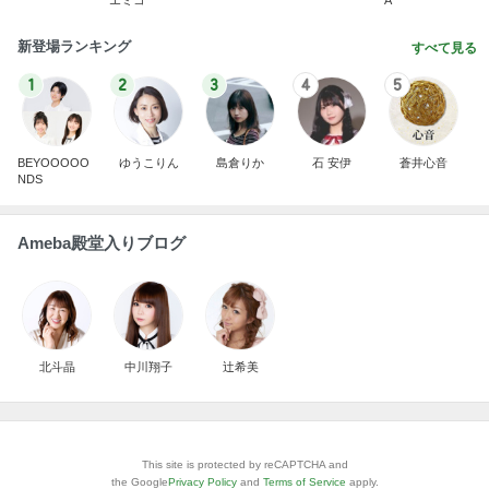
エミコ
A
新登場ランキング
すべて見る
1
2
3
4
5
BEYOOOOO
ゆうこりん
島倉りか
石 安伊
蒼井心音
NDS
Ameba殿堂入りブログ
北斗晶
中川翔子
辻希美
This site is protected by reCAPTCHA and
the Google
Privacy Policy
and
Terms of Service
apply.