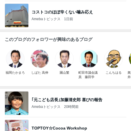
コストコのほぼ辛くない噛み応え
Amebaトピックス
1日前
このブログのフォロワーが興味のあるブログ
福岡たかまろ
しばた 高伸
園山繁
町田市議会議
こんちはる
員 藤田学
井
｢元こども店長｣加藤清史郎 喜びの報告
Amebaトピックス
20時間前
TOPTOY☆Cocoa Workshop