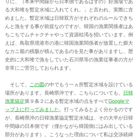
りに、（本来中間線から日本側であるはずの）好漁場であ
る大和堆を暫定水域に入れてくれ。」と言われ、実際に含
めました。暫定水域は日韓双方がそれぞれのルールできち
んと漁をする事が前提なのですが、韓国の漁業関係者はあ
ちこちでムチャクチャやって資源枯渇を招いています。例
えば、鳥取県境港市の港に韓国漁業関係者が放置した膨大
なカニ籠の残骸が積んであるのを見た事がありますし、歴
史的に大和堆で漁をしていた石川県等の漁業従事者の方が
非常にご苦労しておられます。
そして、
この図
の中でもう一ヵ所暫定水域を設けている
場所があります。長崎県沖です。こちらについても、
日韓
漁業協定
第９条２にある暫定水域の点をすべて
Googleマ
ップ上に打ってみました
。打ってみるとよく分かるのです
が、長崎県沖の日韓漁業協定暫定水域は、その大半が日韓
中間線の日本側です（僅かながら韓国側にはみ出している
部分があります）。こうなった理由について私は交渉経緯