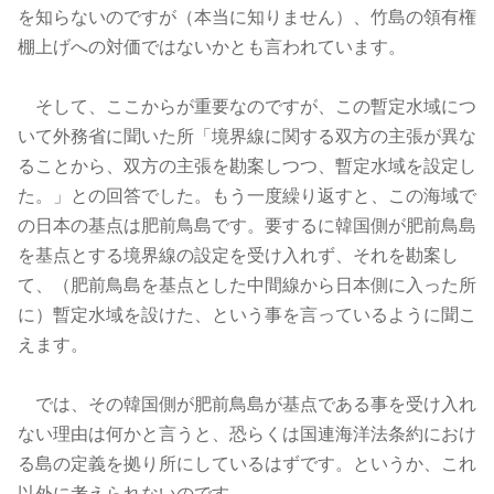
を知らないのですが（本当に知りません）、竹島の領有権
棚上げへの対価ではないかとも言われています。
そして、ここからが重要なのですが、この暫定水域につ
いて外務省に聞いた所「境界線に関する双方の主張が異な
ることから、双方の主張を勘案しつつ、暫定水域を設定し
た。」との回答でした。もう一度繰り返すと、この海域で
の日本の基点は肥前鳥島です。要するに韓国側が肥前鳥島
を基点とする境界線の設定を受け入れず、それを勘案し
て、（肥前鳥島を基点とした中間線から日本側に入った所
に）暫定水域を設けた、という事を言っているように聞こ
えます。
では、その韓国側が肥前鳥島が基点である事を受け入れ
ない理由は何かと言うと、恐らくは国連海洋法条約におけ
る島の定義を拠り所にしているはずです。というか、これ
以外に考えられないのです。