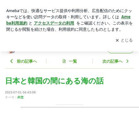
日本と韓国の間にある海の話 | 治大国若烹小鮮 おがた林太郎
ブログ
アプリをダウンロードして
ブログの更新通知
を受け取りまし
開く
ょう。
治大国若烹小鮮 おがた林太郎ブログ
フォロー
前の記事へ
一覧
次の記事へ
日本と韓国の間にある海の話
2023-07-01 04:43:08
テーマ：
外交