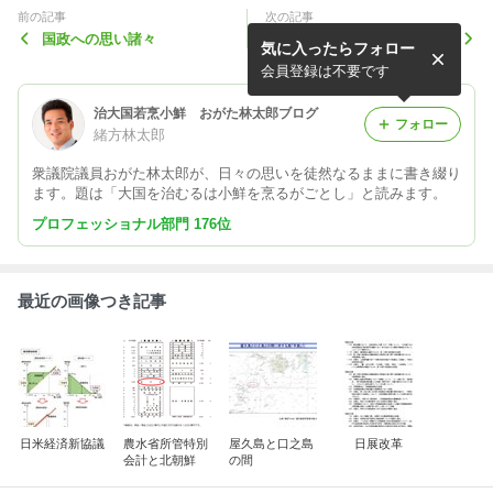
前の記事
次の記事
国政への思い諸々
今国会を振り返る（後半部
気に入ったらフォロー
分）
会員登録は不要です
治大国若烹小鮮 おがた林太郎ブログ
フォロー
緒方林太郎
衆議院議員おがた林太郎が、日々の思いを徒然なるままに書き綴り
ます。題は「大国を治むるは小鮮を烹るがごとし」と読みます。
プロフェッショナル部門 176位
最近の画像つき記事
日米経済新協議
農水省所管特別
屋久島と口之島
日展改革
会計と北朝鮮
の間