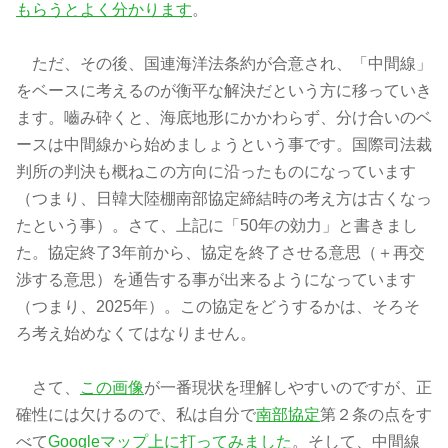
もらうとよく分かります
。
ただ、その後、国連海洋法条約が合意され、「中間線」
をベースに考えるのが衡平な解決だという方に移っていき
ます。嚙み砕くと、海底地形にかかわらず、分け合いのベ
ースは中間線から始めましょうという事です。国際司法裁
判所の判決も概ねこの方向に沿ったものになっています
（つまり、日韓大陸棚南部協定締結時の考え方は古くなっ
たという事）。さて、上記に「50年の効力」と書きまし
た。協定終了3年前から、協定を終了させる意思（＋再交
渉する意思）を通告する事が出来るようになっています
（つまり、2025年）。この協定をどうするかは、そろそ
ろ考え始めなくてはなりません。
さて、
この画像
が一番現状を理解しやすいのですが、正
確性には欠けるので、私は自分で
南部協定
第２条の点をす
べて
Googleマップ上に打ってみました
。そして、中間線