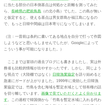
に当たる部分の日本側基点は何処かと距離を測ってみた
ら、
長崎県の肥前鳥島
（の北小島）でした。この島が無い
と仮定すると、使える基点は男女群島か福江島になるの
で、もっと日韓中間線は日本寄りになってしまいます。
（注：一昔前は条約に書いてある地点を自分で打って作図
しようなどと思いもしませんでしたが、Googleによって
こういう事が可能になりました。）
ここまでは冒頭の過去ブログにも書きましたし、実は外
務省も比較的情報が出やすかったです。しかし、同じよう
な視点で（大陸棚ではなく）
日韓漁業協定
を語り始めると
急速にガードが上がりました。1999年に発効した日韓漁
業協定では、竹島を含む海域を暫定水域として領有権の話
を切り離しています。
画像で見ていただくとよく分かりま
す
。この過程で韓国側から「竹島を暫定水域に入れる代わ