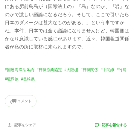
にある肥前鳥島が（国際法上の）『島』なのか、『岩』な
のかで激しい議論になるだろう。そして、ここで引いたら
日本のダメージは甚大なものがある。」という事ですか
ね。本件、日本では全く議論になりませんけど、韓国側は
かなり意識している感じがあります。近々、韓国報道関係
者が私の所に取材に来られますので。
#
国連海洋法条約
#
日韓漁業協定
#
大陸棚
#
日韓関係
#
中間線
#
竹島
#
境界線
#
長崎県
コメント
記事を報告する
記事をシェア