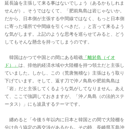
延長論を主張して来る事はないでしょう（あるかもしれま
せんが）。そうではなくて、「肥前鳥島は岩じゃないか。
だから、日本側が主張する中間線ではなく、もっと日本側
に寄った場所で中間線を引くべきだ。」と言って来るよう
な気がします。上記のような思考を巡らせてみると、どう
してもそんな懸念を持ってしまうのです。
韓国はかつて中国との間にある暗礁
「離於島（イオ
ド）」
は、排他的経済水域や大陸棚を持つ領土だと主張し
ていました。しかし、この（荒唐無稽な）主張はもう取り
下げています。そして、返す刀で沖ノ鳥島や肥前鳥島は
「岩」だと主張してくるような気がしてなりません。あえ
て、ここで強調しておきますが、「沖ノ鳥島（の法的ステ
ータス）」にも波及するテーマです。
纏めると「今後５年以内に日本と韓国との間で大陸棚を
分け合う協定の再交渉があるかも。その時、長崎県五島沖