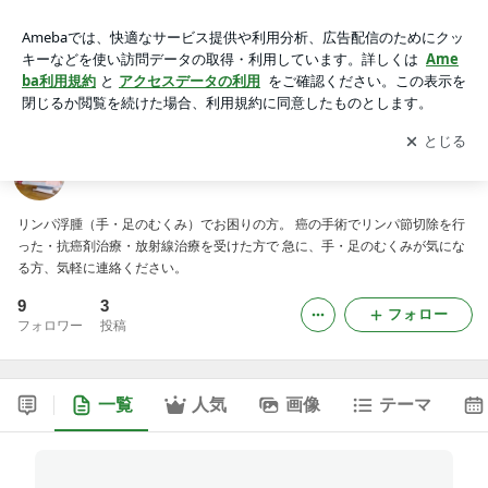
リンパ浮腫相談・改善・維持センター
アプリをダウンロードして
ブログの更新通知
を受け取りまし
開く
ょう。
リンパ浮腫相談・改善・維持センター
リンパ浮腫（手・足のむくみ）でお困りの方。 癌の手術でリンパ節切除を行
った・抗癌剤治療・放射線治療を受けた方で 急に、手・足のむくみが気にな
る方、気軽に連絡ください。
9
3
フォロー
フォロワー
投稿
一覧
人気
画像
テーマ