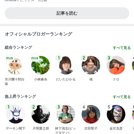
Amebaトピックス
1日前
記事を読む
オフィシャルブロガーランキング
総合ランキング
すべて見る
1
2
3
市川團十郎白
小林麻央
だいたひかる
桃
クロ
猿
急上昇ランキング
すべて見る
1
2
3
4
5
デーモン閣下
片岡愛之助
林下清志(ビッ
沢田聖子
金沢克彦
グダディ)