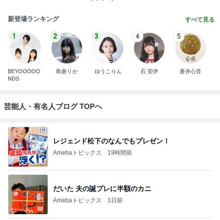
新登場ランキング
すべて見る
1
2
3
4
5
BEYOOOOO
島倉りか
ゆうこりん
石 安伊
蒼井心音
NDS
芸能人・有名人ブログ TOPへ
レジェンド松下のなんでもプレゼン！
Amebaトピックス
19時間前
だいた 夫の誕プレに半額のカニ
Amebaトピックス
1日前