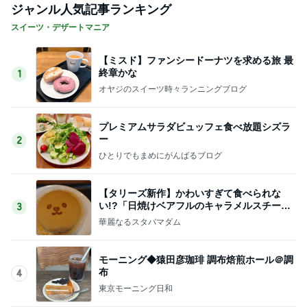
ジャンル人気記事ランキング
スイーツ・デザートマニア
【ミスド】ファンシードーナツを求める旅 最
終章かな
1
オヤジのスイーツ時々ランニングブログ
プレミアムサラダビュッフェ食べ放題シズラ
ー
2
ひとりでもまめにがんばるブログ
【タリーズ新作】かわいすぎて食べられな
い!?「日焼けベアフルのキャラメルスチーム
3
ケーキ」を実食
華麗なるスタバマダム
モーニング◆猿田彦珈琲 調布焙煎ホール＠調
布
4
東京モーニング日和