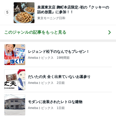
泉屋東京店 麹町本店限定♪初の『クッキーの
詰め放題』に参加！！
5
東京モーニング日和
このジャンルの記事をもっと見る
レジェンド松下のなんでもプレゼン！
Amebaトピックス
19時間前
だいたの夫 全く出来ていないお墓参り
Amebaトピックス
2日前
モダンに改装されたレトロな建物
Amebaトピックス
1日前