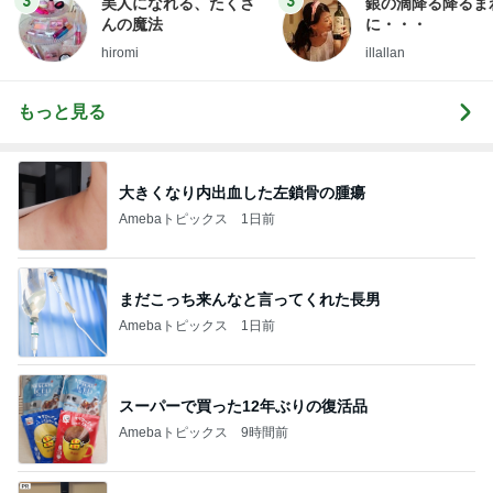
3
3
美人になれる、たくさ
銀の滴降る降るま
んの魔法
に・・・
hiromi
illallan
もっと見る
大きくなり内出血した左鎖骨の腫瘍
Amebaトピックス
1日前
まだこっち来んなと言ってくれた長男
Amebaトピックス
1日前
スーパーで買った12年ぶりの復活品
Amebaトピックス
9時間前