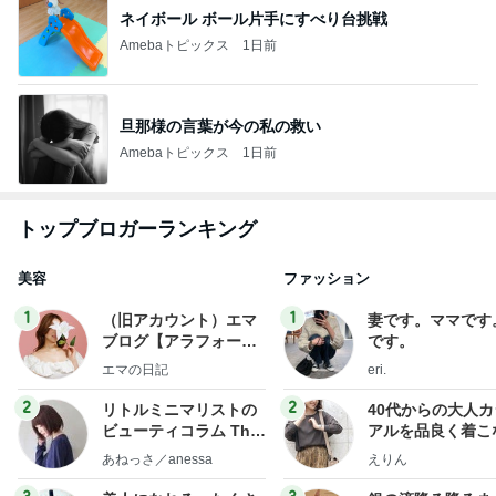
ネイボール ボール片手にすべり台挑戦
Amebaトピックス
1日前
旦那様の言葉が今の私の救い
Amebaトピックス
1日前
トップブロガーランキング
美容
ファッション
1
1
（旧アカウント）エマ
妻です。ママです
ブログ【アラフォー会
です。
社売却セカンドライ
エマの日記
eri.
フ】
2
2
リトルミニマリストの
40代からの大人
ビューティコラム The
アルを品良く着こ
little minimalist's bea
ファッションブロ
あねっさ／anessa
えりん
uty colum