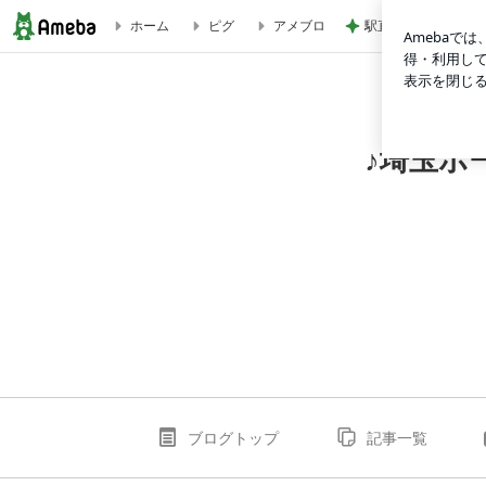
駅直結の人気店で初
ホーム
ピグ
アメブロ
♪埼玉ホーリーバジルガーデン 植物エーテル自然療法
♪埼玉ホ
ブログトップ
記事一覧