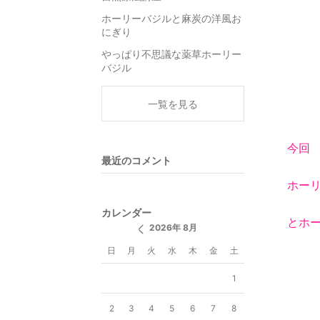
ホーリーバジルと麻炭の洋風お
にぎり
やっぱり不思議な薬草ホーリー
バジル
一覧を見る
今回
最近のコメント
ホー
カレンダー
とホー
2026年 8月
日
月
火
水
木
金
土
1
2
3
4
5
6
7
8