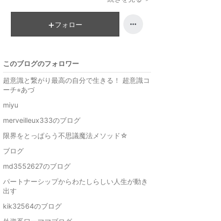
フォロー
このブログのフォロワー
超意識と繋がり最高の自分で生きる！ 超意識コ
ーチ⭐︎あづ
miyu
merveilleux333のブログ
限界をとっぱらう不思議魔法メソッド☆
ブログ
md3552627のブログ
パートナーシップからわたしらしい人生が動き
出す
kik32564のブログ