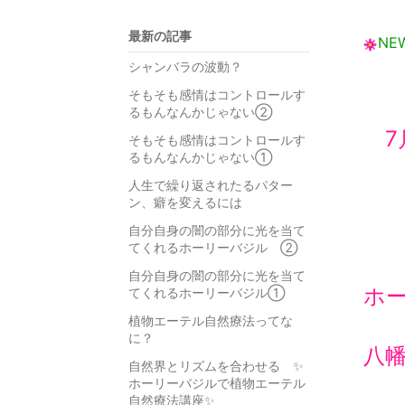
最新の記事
NE
シャンバラの波動？
そもそも感情はコントロールす
るもんなんかじゃない②
7月
そもそも感情はコントロールす
るもんなんかじゃない①
人生で繰り返されたるパター
ン、癖を変えるには
自分自身の闇の部分に光を当て
てくれるホーリーバジル ②
自分自身の闇の部分に光を当て
ホ
てくれるホーリーバジル①
植物エーテル自然療法ってな
に？
八
自然界とリズムを合わせる ✨
ホーリーバジルで植物エーテル
自然療法講座✨