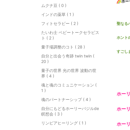
ホー
ムクナ豆 ( 0 )
インドの薬草 ( 1 )
フィトセラピー ( 2 )
聖なる
たいわ士 ベビートークセラピス
ホント
ト ( 2 )
量子場調整のコト ( 28 )
すごし
自分と出会う奇跡 twin twin (
20 )
量子の世界 光の世界 波動の世
界 ( 4 )
魂と魂のコミュニケーション (
1 )
ホー
魂のパートナーシップ ( 4 )
自分にもどるホーリーバジルde
ホー
瞑想会 ( 3 )
リンピアヒーリング ( 1 )
ホー