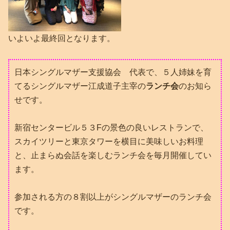
いよいよ最終回となります。
日本シングルマザー支援協会 代表で、５人姉妹を育
てるシングルマザー江成道子主宰の
ランチ会
のお知ら
せです。
新宿センタービル５３Fの景色の良いレストランで、
スカイツリーと東京タワーを横目に美味しいお料理
と、止まらぬ会話を楽しむランチ会を毎月開催してい
ます。
参加される方の８割以上がシングルマザーのランチ会
です。