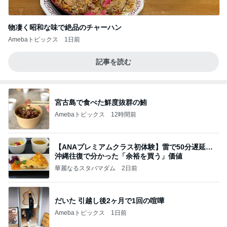
物凄く昭和な味で絶品のチャーハン
Amebaトピックス
1日前
記事を読む
宮古島で食べた鮮度抜群の鮪
Amebaトピックス
12時間前
【ANAプレミアムクラス初体験】雷で50分遅延…
沖縄往復で分かった「余裕を買う」価値
華麗なるスタバマダム
2日前
だいた 引越し後2ヶ月で1回の喧嘩
Amebaトピックス
1日前