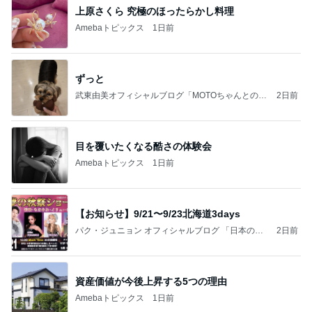
上原さくら 究極のほったらかし料理
Amebaトピックス
1日前
ずっと
武東由美オフィシャルブログ「MOTOちゃんとのは
2日前
っぴぃな毎日」Powered by Ameba
目を覆いたくなる酷さの体験会
Amebaトピックス
1日前
【お知らせ】9/21〜9/23北海道3days
パク・ジュニョン オフィシャルブログ 「日本の
2日前
心」 powered by Ameba
資産価値が今後上昇する5つの理由
Amebaトピックス
1日前