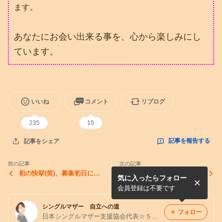
ます。
あなたにお会い出来る事を、心から楽しみにし
ています。
いいね
コメント
リブログ
235
15
記事を報告する
記事をシェア
前の記事
次の記事
初の快挙(笑)、募集初日に満
シングルマザーにとって、と
気に入ったらフォロー
席となりました！
っても良い話の連続でした
会員登録は不要です
シングルマザー 自立への道
フォロー
日本シングルマザー支援協会代表☆５人姉妹を育てる江成道子