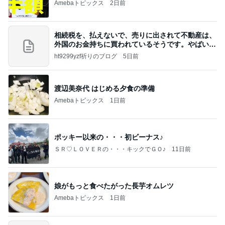
Amebaトピックス
2日前
相続税を、払えないで、売りに出されて不動産は、
外国のお金持ちに買われているそうです。やばいで
すよ
ht9299yzf祈りのブログ
5日前
渡辺美奈代 はじめる夕食の準備
Amebaトピックス
1日前
ポッキー以来の・・・初ビーナス♪
ＳＲ♡ＬＯＶＥＲの・・・キックでＧＯ♪
11日前
娘がもっと食べたがった長芋オムレツ
Amebaトピックス
1日前