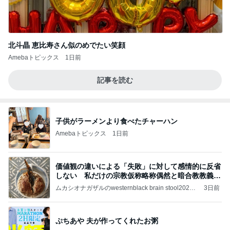
北斗晶 恵比寿さん似のめでたい笑顔
Amebaトピックス
1日前
記事を読む
子供がラーメンより食べたチャーハン
Amebaトピックス
1日前
価値観の違いによる「失敗」に対して感情的に反省
しない 私だけの宗教仮称略称偶然と暗合教教義候
補
ムカシオナガザルのwesternblack brain stool2024
3日前
年（令和6）11月25日以来減酒断煙再開ムカシオナ
ガザル
ぷちあや 夫が作ってくれたお粥