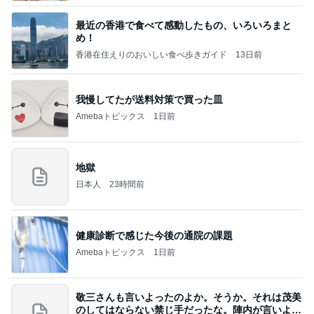
最近の香港で食べて感動したもの、いろいろまと
め！
香港在住えりのおいしい食べ歩きガイド
13日前
我慢してたが送料対策で買った皿
Amebaトピックス
1日前
地獄
日本人
23時間前
健康診断で感じた今後の通院の課題
Amebaトピックス
1日前
敬三さんも言いよったのよか。そうか。それは茂美
のしてはならない禁じ手だったな。陣内が言いよる