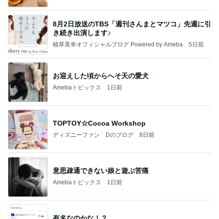
8月2日放送のTBS「週刊さんまとマツコ」先週に引
き続き出演します♪
植草美幸オフィシャルブログ Powered by Ameba
5日前
お迎えした頃からへそ天の愛犬
Amebaトピックス
1日前
TOPTOY☆Cocoa Workshop
ディズニーファン Dのブログ
8日前
意思疎通できない娘と遊ぶ苦痛
Amebaトピックス
1日前
有名なのかな！？