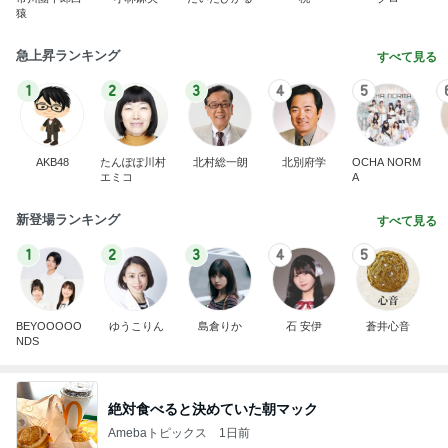
猿
急上昇ランキング
すべて見る
1
2
3
4
5
AKB48
たんぽぽ川村
北村総一朗
北別府学
OCHA NORM
エミコ
A
新登場ランキング
すべて見る
1
2
3
4
5
BEYOOOOO
ゆうこりん
島倉りか
石 安伊
蒼井心音
NDS
絶対食べると決めていた朝マック
Amebaトピックス
1日前