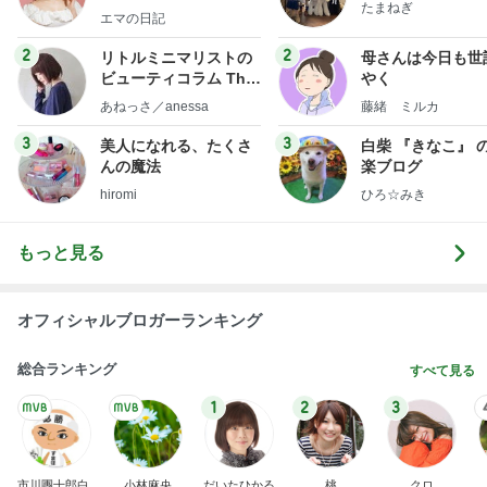
たまねぎ
社売却セカンドライ
エマの日記
フ】
2
2
リトルミニマリストの
母さんは今日も世
ビューティコラム The
やく
little minimalist's bea
あねっさ／anessa
藤緒 ミルカ
uty colum
3
3
美人になれる、たくさ
白柴 『きなこ』 
んの魔法
楽ブログ
hiromi
ひろ☆みき
もっと見る
オフィシャルブロガーランキング
総合ランキング
すべて見る
1
2
3
市川團十郎白
小林麻央
だいたひかる
桃
クロ