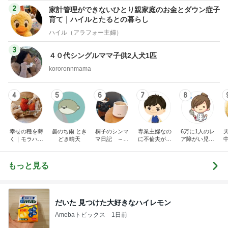
2
家計管理ができないひとり親家庭のお金とダウン症子
育て｜ハイルとたるとの暮らし
ハイル（アラフォー主婦）
3
４０代シングルママ子供2人犬1匹
kororonnmama
4
5
6
7
8
幸せの種を蒔
曇のち雨 とき
桐子のシンマ
専業主婦なの
6万に1人のレ
く｜モラハラ
どき晴天
マ日記 ～波
に不倫夫が病
ア障がい児と
離婚からの再
乱万丈の星に
気で亡くなり
どん底シング
生記録
生まれて～
ました
ルマザーのド
タバタな毎日
もっと見る
だいた 見つけた大好きなハイレモン
Amebaトピックス
1日前