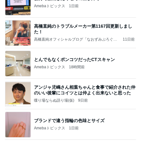
Amebaトピックス
1日前
高橋直純のトラブルメーカー第1167回更新しまし
た！
高橋直純オフィシャルブログ「なおずみぶろぐ」
11日前
Powered by Ameba
とんでもなくポンコツだったCTスキャン
Amebaトピックス
18時間前
アンジャ児嶋さん相葉ちゃんと食事で紹介された仲
のいい後輩にコイツとは仲よく出来ないと思った
喋り場ならぬ語り場(仮)
9日前
ブランドで違う指輪の色味とサイズ
Amebaトピックス
1日前