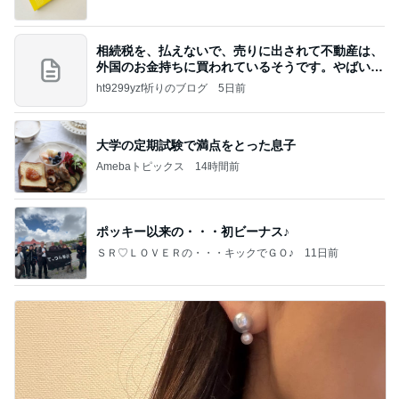
相続税を、払えないで、売りに出されて不動産は、
外国のお金持ちに買われているそうです。やばいで
すよ
ht9299yzf祈りのブログ
5日前
大学の定期試験で満点をとった息子
Amebaトピックス
14時間前
ポッキー以来の・・・初ビーナス♪
ＳＲ♡ＬＯＶＥＲの・・・キックでＧＯ♪
11日前