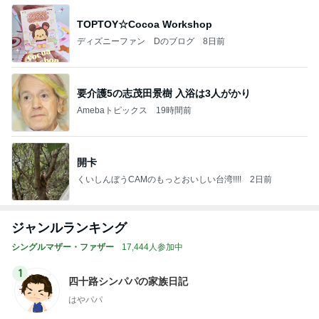
TOPTOY☆Cocoa Workshop
ディズニーファン Dのブログ
8日前
要介護5の志茂田景樹 入浴は3人がかり
Amebaトピックス
19時間前
開卡
くいしんぼうCAMのもっとおいしい台湾!!!!
2日前
ジャンルランキング
シングルマザー・ファザー
17,444人参加中
1
四十路シンパパの家族日記
はやパパ