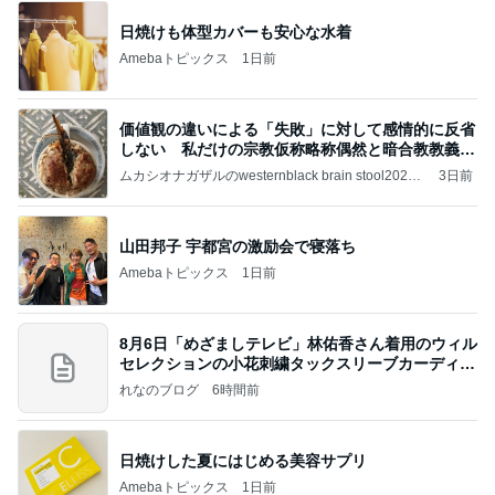
日焼けも体型カバーも安心な水着
Amebaトピックス
1日前
価値観の違いによる「失敗」に対して感情的に反省
しない 私だけの宗教仮称略称偶然と暗合教教義候
補
ムカシオナガザルのwesternblack brain stool2024
3日前
年（令和6）11月25日以来減酒断煙再開ムカシオナ
ガザル
山田邦子 宇都宮の激励会で寝落ち
Amebaトピックス
1日前
8月6日「めざましテレビ」林佑香さん着用のウィル
セレクションの小花刺繍タックスリーブカーディガ
ン
れなのブログ
6時間前
日焼けした夏にはじめる美容サプリ
Amebaトピックス
1日前