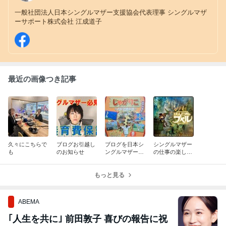
一般社団法人日本シングルマザー支援協会代表理事 シングルマザ
ーサポート株式会社 江成道子
最近の画像つき記事
久々にこちらで
ブログお引越し
ブログを日本シ
シングルマザー
も
のお知らせ
ングルマザー支
の仕事の楽しみ
援協会のホーム
方、１２０％で
ページ内で書く
やってみる！
もっと見る
ことに・・・
ABEMA
｢人生を共に｣ 前田敦子 喜びの報告に祝