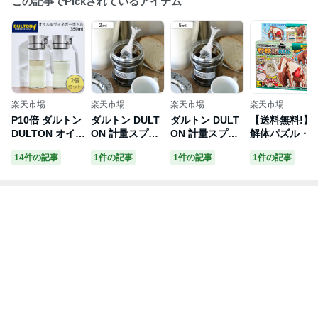
この記事でPickされているアイテム
楽天市場
楽天市場
楽天市場
楽天市場
P10倍 ダルトン
ダルトン DULT
ダルトン DULT
【送料無料!】
DULTON オイル
ON 計量スプー
ON 計量スプー
解体パズル・
&ヴィネガーボ
ン 2ml ソルト
ン 5ml シュガー
イエンス マン
14件の記事
1件の記事
1件の記事
1件の記事
トル オリジナル
フィッシュメジ
フィッシュメジ
ス復元パズル
サイズ 350ml D
ャースプーン （
ャースプーン （
ULTON R615-7
メジャースプー
メジャースプー
38S 2個セット
ン 計量用スプー
ン 計量用スプー
オイルボトル 油
ン 計量器具 ス
ン 計量器具 ス
ポット オイルポ
プーン カトラリ
プーン カトラリ
ット 調味料入れ
ー スパイススプ
ー スパイススプ
液だれしない ガ
ーン アルミ製
ーン アルミ製
ラス おしゃれ
計量スプーン 壁
計量スプーン 壁
耐熱 ステンレス
掛け キッチング
掛け キッチング
ドレッシング 詰
ッズ 塩 しお ）
ッズ 砂糖 さと
め替え 醤油差し
う ）