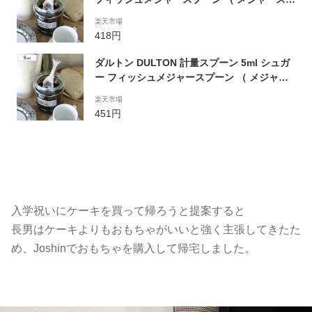
ーン 計量用スプーン 計量器具 スプーン カト
楽天市場
ラリー スパイススプーン アルミ製 計量スプ
418円
ーン 壁掛け キッチングッズ 塩 しお ）
ダルトン DULTON 計量スプーン 5ml シュガ
ー フィッシュメジャースプーン （ メジャー
スプーン 計量用スプーン 計量器具 スプーン
楽天市場
カトラリー スパイススプーン アルミ製 計量
451円
スプーン 壁掛け キッチングッズ 砂糖 さとう
）
入学祝いにケーキを買って帰ろうと提案すると
長男はケーキよりもおもちゃがいいと強く主張してきたた
め、Joshinでおもちゃを購入して帰宅しました。