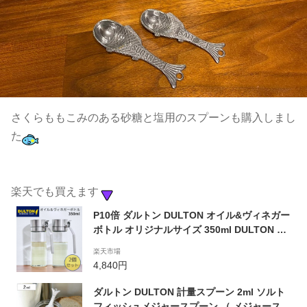
さくらももこみのある砂糖と塩用のスプーンも購入しまし
た
楽天でも買えます
P10倍 ダルトン DULTON オイル&ヴィネガー
ボトル オリジナルサイズ 350ml DULTON R6
15-738S 2個セット オイルボトル 油ポット オ
楽天市場
イルポット 調味料入れ 液だれしない ガラス
4,840円
おしゃれ 耐熱 ステンレス ドレッシング 詰め
替え 醤油差し 片手開閉 衛生的 使いやすい
ダルトン DULTON 計量スプーン 2ml ソルト
フィッシュメジャースプーン （ メジャースプ