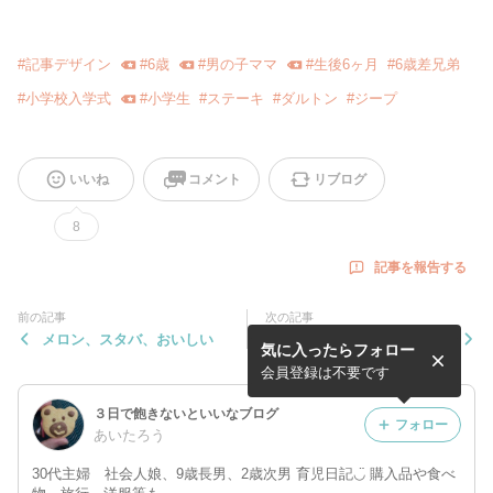
#
記事デザイン
#
6歳
#
男の子ママ
#
生後6ヶ月
#
6歳差兄弟
#
小学校入学式
#
小学生
#
ステーキ
#
ダルトン
#
ジープ
いいね
コメント
リブログ
8
記事を報告する
前の記事
次の記事
メロン、スタバ、おいしい
姉の誕生日ケーキ
気に入ったらフォロー
会員登録は不要です
３日で飽きないといいなブログ
フォロー
あいたろう
30代主婦 社会人娘、9歳長男、2歳次男 育児日記◡̈ 購入品や食べ