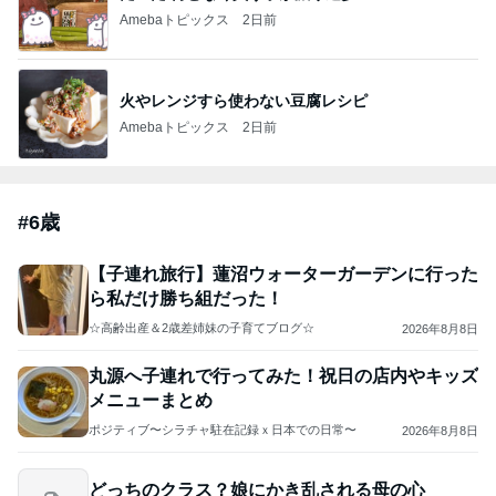
Amebaトピックス
2日前
火やレンジすら使わない豆腐レシピ
Amebaトピックス
2日前
#
6歳
【子連れ旅行】蓮沼ウォーターガーデンに行った
ら私だけ勝ち組だった！
☆高齢出産＆2歳差姉妹の子育てブログ☆
2026年8月8日
丸源へ子連れで行ってみた！祝日の店内やキッズ
メニューまとめ
ポジティブ〜シラチャ駐在記録ｘ日本での日常〜
2026年8月8日
どっちのクラス？娘にかき乱される母の心