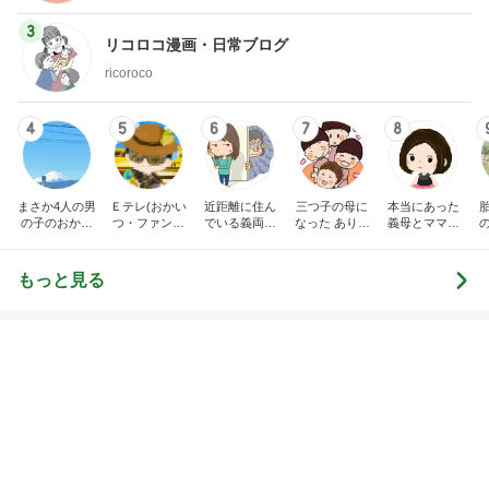
3
リコロコ漫画・日常ブログ
ricoroco
4
5
6
7
8
まさか4人の男
Ｅテレ(おかい
近距離に住ん
三つ子の母に
本当にあった
の子のおかあ
つ・ファンタ
でいる義両親
なった ありつ
義母とママ友
さんになるな
ーネ！)の日々
に苦しめられ
ん日記。
の話
んて。
てます。
もっと見る