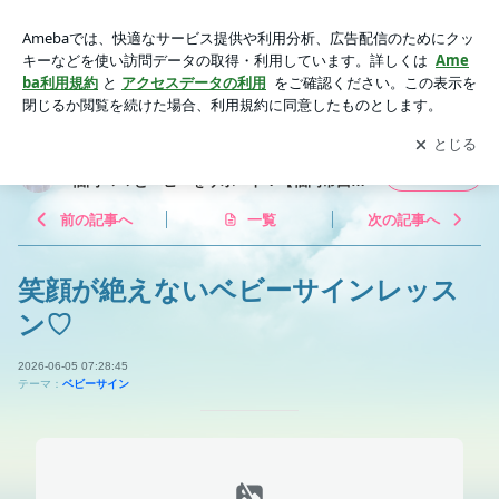
笑顔が絶えないベビーサインレッスン♡ | 大人のヨガ＆ベビ
ーサイン スタジオリコ 福岡 ママとベビーをサポート！
アプリをダウンロードして
ブログの更新通知
を受け取りまし
開く
【福岡市西区、早良区、城南区、南区、東区、糸島市】
ょう。
大人のヨガ＆ベビーサイン スタジオリコ
フォロー
福岡 ママとベビーをサポート！【福岡市西
区、早良区、城南区、南区、東区、糸島市】
前の記事へ
一覧
次の記事へ
笑顔が絶えないベビーサインレッス
ン♡
2026-06-05 07:28:45
テーマ：
ベビーサイン