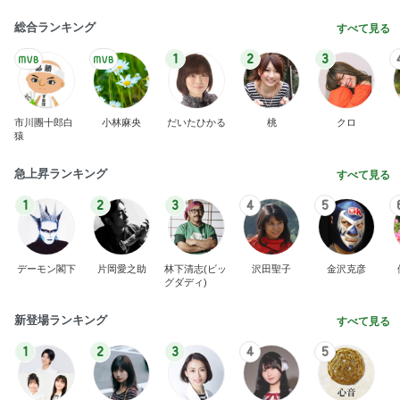
総合ランキング
すべて見る
1
2
3
市川團十郎白
小林麻央
だいたひかる
桃
クロ
猿
急上昇ランキング
すべて見る
1
2
3
4
5
デーモン閣下
片岡愛之助
林下清志(ビッ
沢田聖子
金沢克彦
グダディ)
新登場ランキング
すべて見る
1
2
3
4
5