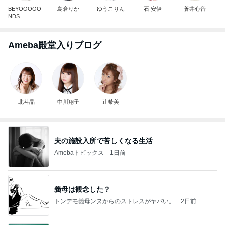
BEYOOOOO
島倉りか
ゆうこりん
石 安伊
蒼井心音
NDS
Ameba殿堂入りブログ
北斗晶
中川翔子
辻希美
夫の施設入所で苦しくなる生活
Amebaトピックス
1日前
義母は観念した？
トンデモ義母ンヌからのストレスがヤバい。
2日前