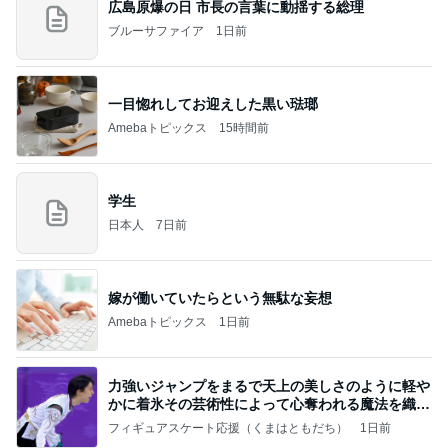
広島原爆の日 市長の言葉に動揺する総理
ブルーサファイア
1日前
一目惚れしてお迎えした黒い琺瑯
Amebaトピックス
15時間前
学生
日本人
7日前
嫁が働いていたらという無駄な妄想
Amebaトピックス
1日前
力強いジャンプをまるで天上の美しさのように軽や
かに着氷その芸術性によって心奪われる魔法を織り
なす
フィギュアスケート応援（くまはともだち）
1日前