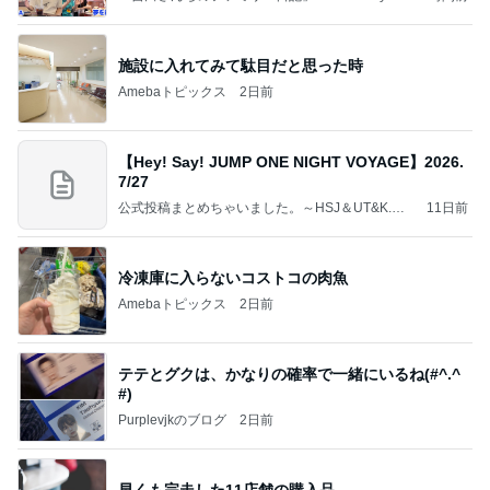
meba 吉田さんファミリーオフィシャルブログ
施設に入れてみて駄目だと思った時
Amebaトピックス
2日前
【Hey! Say! JUMP ONE NIGHT VOYAGE】2026.
7/27
公式投稿まとめちゃいました。～HSJ＆UT&K.O.
11日前
～
冷凍庫に入らないコストコの肉魚
Amebaトピックス
2日前
テテとグクは、かなりの確率で一緒にいるね(#^.^
#)
Purplevjkのブログ
2日前
早くも完走した11店舗の購入品