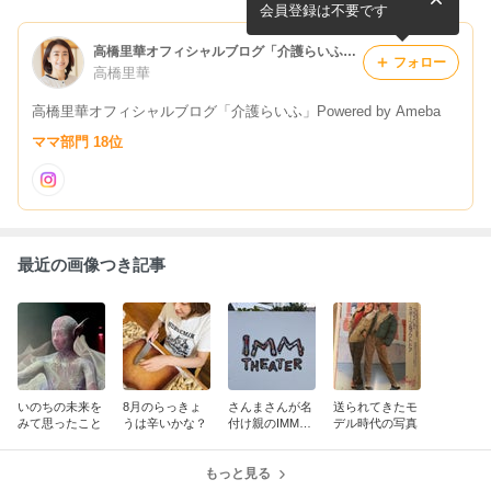
会員登録は不要です
高橋里華オフィシャルブログ「介護らいふ」Powered by Ameba
フォロー
高橋里華
高橋里華オフィシャルブログ「介護らいふ」Powered by Ameba
ママ部門 18位
最近の画像つき記事
いのちの未来を
8月のらっきょ
さんまさんが名
送られてきたモ
みて思ったこと
うは辛いかな？
付け親のIMMシ
デル時代の写真
アター
もっと見る