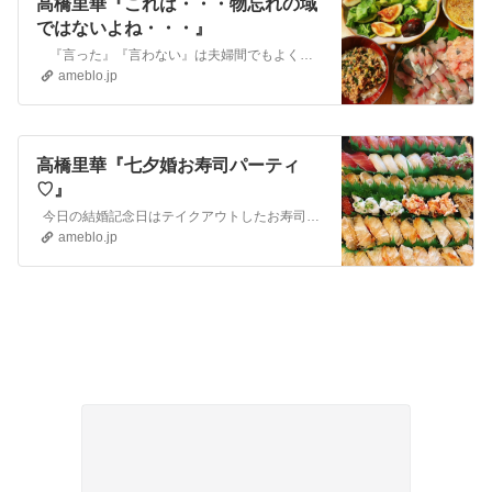
高橋里華『これは・・・物忘れの域
ではないよね・・・』
『言った』『言わない』は夫婦間でもよくあることなのですが。 先日の歯医者。予約をしていたのに…しかも朝、一度スケジュールチェックもしたのに行くことを忘…
ameblo.jp
高橋里華『七夕婚お寿司パーティ
♡』
今日の結婚記念日はテイクアウトしたお寿司をたらふく食べました！ お祝いの乾杯 ビール一本でもう無理です。ひと月抜いたくらいでなぜにこんなに弱くなる？ …
ameblo.jp