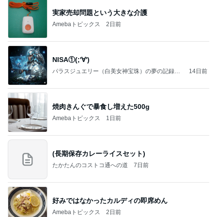
実家売却問題という大きな介護
Amebaトピックス
2日前
NISA①(;'∀')
パラスジュエリー（白美女神宝珠）の夢の記録
14日前
（続編）
焼肉きんぐで暴食し増えた500g
Amebaトピックス
1日前
(長期保存カレーライスセット)
たかたんのコストコ通への道
7日前
好みではなかったカルディの即席めん
Amebaトピックス
2日前