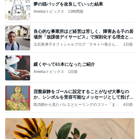
夢の頭バッグを改良していった結果
Amebaトピックス
13時間前
良心的な事業所ほど経営は苦しく、障害ある子の居
場所「放課後デイサービス」で深刻化する理念と現
実の
立石美津子オフィシャルブログ「テキトー母さんの
1日前
すすめ」Powered by Ameba
緩くやって61本になったご紹介
Amebaトピックス
1日前
涅槃寂静をゴールに設定することがなぜ大事なの
か、シンボルを受容可能なメッセージとして投げる
ことが
気功師から見たバレエとヒーリングのコツ～「まと
4日前
いのば」ブログ