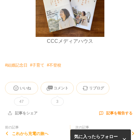
CCCメディアハウス
#
結婚記念日
#
子育て
#
不登校
いいね
コメント
リブログ
47
3
記事を報告する
記事をシェア
前の記事
次の記事
これから充電の旅へ
長女の不登校
気に入ったらフォロー