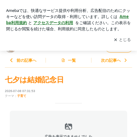
結婚記念日 | 高橋里華オフィシャルブログ「介護らいふ」Pow
ered by Ameba
アプリをダウンロードして
ブログの更新通知
を受け取りまし
開く
ょう。
高橋里華オフィシャルブログ「介護らいふ」
フォロー
前の記事へ
一覧
次の記事へ
七夕は結婚記念日
2026-07-08 07:31:53
テーマ：
子育て
広告を表示できませんでした