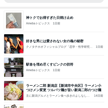
神トクでお得すぎた日焼け止め
Amebaトピックス
1日前
好きな男には愛されない女の魂の秘密
クノタチホオフィシャルブログ「恋学・性学研究
1日前
室」Powered by Ameba
駅舎を埋め尽くすピンクの切符
Amebaトピックス
1日前
ラーメン二郎 新潟店【新潟市中央区】ラーメン小
つけメン変更 ツルパツ麺が旨い新潟二郎のつけ麺
主に新潟グルメとラーメン食べ歩きのよしなしご
14日前
と