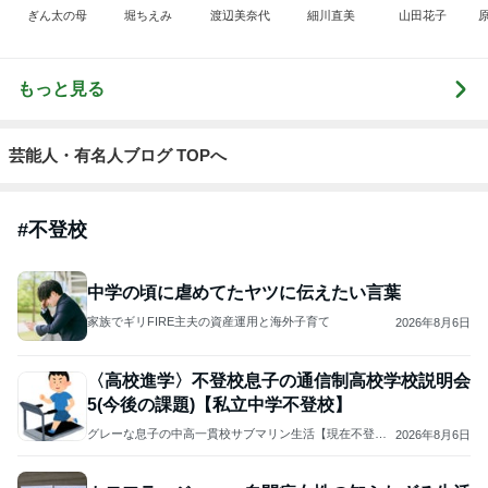
ぎん太の母
堀ちえみ
渡辺美奈代
細川直美
山田花子
もっと見る
芸能人・有名人ブログ TOPへ
#
不登校
中学の頃に虐めてたヤツに伝えたい言葉
家族でギリFIRE主夫の資産運用と海外子育て
2026年8月6日
〈高校進学〉不登校息子の通信制高校学校説明会
5(今後の課題)【私立中学不登校】
グレーな息子の中高一貫校サブマリン生活【現在不登
2026年8月6日
校】