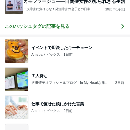
カモフラージュ――自閉症女性の知られざる生活
二次障害に負けるな！発達障害の息子との日常
2026年8月6日
このハッシュタグの記事を見る
イベントで即決したキーチェーン
Amebaトピックス
1日前
７人待ち
沢田聖子オフィシャルブログ「In My Heartな旅日
2日前
記」by Ameba
仕事で痩せた娘にかけた言葉
Amebaトピックス
2日前