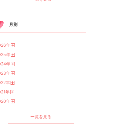
月別
026
年
開
025
年
く
開
024
年
く
開
023
年
く
開
022
年
く
開
021
年
く
開
020
年
く
開
く
一覧を見る