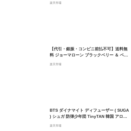
楽天市場
レゼント 公式グッズ【あす楽】
【代引・銀振・コンビニ前払不可】送料無
料 ジョーマローン ブラックベリー ＆ ベイ
ホーム キャンドル 200g | BTS シュガ sug
楽天市場
a バンタン | Jo Malone キャンドル
BTS ダイナマイト ディフューザー ( SUGA
) シュガ 防弾少年団 TinyTAN 韓国 アロマ
香り アロマディフューザー ルームフレグラ
楽天市場
ンス リードディフューザー 芳香 おしゃれ