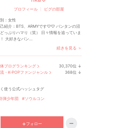
プロフィール
ピグの部屋
別：
女性
己紹介：
BTS、ARMYです♡♡ バンタンの沼
どっぷりハマり（笑） 日々情報を追っていま
！ 大好きなバン...
続きを見る ＞
体ブログランキング
30,370
位
↓
ラ
流・K-POPファンジャンル
368
位
↓
ン
ラ
キ
ン
く使う公式ハッシュタグ
ン
キ
グ
ン
防弾少年団
#ソウルコン
下
グ
降
下
降
フォロー