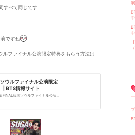
演
間すべて同じです
B
中
B
中
公演ですね
【
（
韓国ソウルファイナル公演限定特典をもらう方法は
ー韓国ソウルファイナル公演限定
 | BTS情報サイト
BTSのメンバーSUGA Agust D TOUR ‘D-DAY’ THE FINAL韓国ソウルファイナル公演限定の特典がファンクラブ会員限定で貰えます！トレカを貰う方法をまとめました！スカパーはBTSミュージックビデオ特集やBTS出演のバ
ブ
B