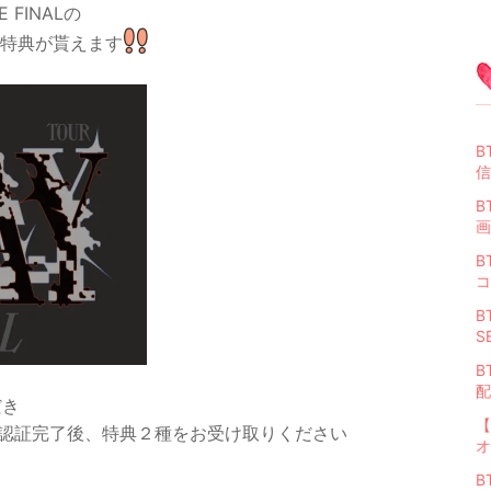
HE FINALの
、特典が貰えます
B
信
B
画
B
コ
B
S
B
配
だき
【
IPの認証完了後、特典２種をお受け取りください
オ
B