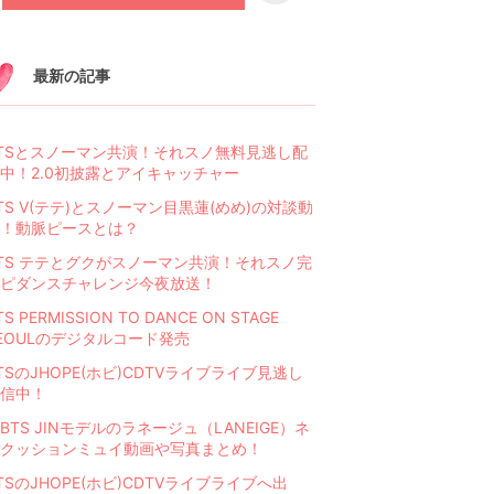
最新の記事
TSとスノーマン共演！それスノ無料見逃し配
中！2.0初披露とアイキャッチャー
TS V(テテ)とスノーマン目黒蓮(めめ)の対談動
！動脈ピースとは？
TS テテとグクがスノーマン共演！それスノ完
ピダンスチャレンジ今夜放送！
TS PERMISSION TO DANCE ON STAGE
EOULのデジタルコード発売
TSのJHOPE(ホビ)CDTVライブライブ見逃し
信中！
BTS JINモデルのラネージュ（LANEIGE）ネ
クッションミュイ動画や写真まとめ！
TSのJHOPE(ホビ)CDTVライブライブへ出