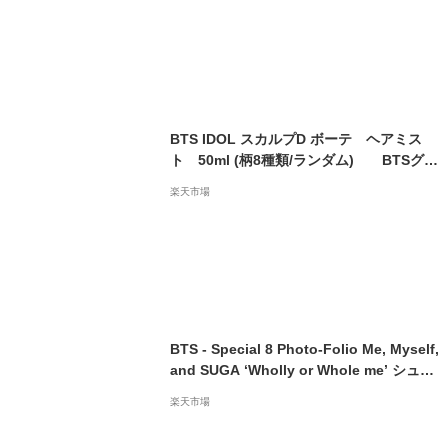
スティック 大容量 インテリアフレグランス
グッズ タイニータン
BTS IDOL スカルプD ボーテ ヘアミス
ト 50ml (柄8種類/ランダム) BTSグッ
ズ ARMY アーミー K-POP JIN SUGA J-H
楽天市場
OPE RM JIMIN V JUNGKOOK IDOL
BTS - Special 8 Photo-Folio Me, Myself,
and SUGA ‘Wholly or Whole me’ シュガ
ユンギ ミンユンギ Min Yoon-gi ARMY 防
楽天市場
弾少年団 フォトブック 写真集 公式グッズ
韓国版 韓国直送