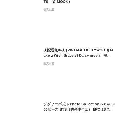
TS （G-MOOK）
楽天市場
★配送無料★ [VINTAGE HOLLYWOOD] M
ake a Wish Bracelet Daisy green 韓国
アクセサリー ネックレス ブレスレット ア
楽天市場
イドル K-pop 着用
ジグソーパズル Photo Collection SUGA 3
00ピース BTS（防弾少年団） EPO-28-713
エポック社 パズル Puzzle ギフト 誕生日 プ