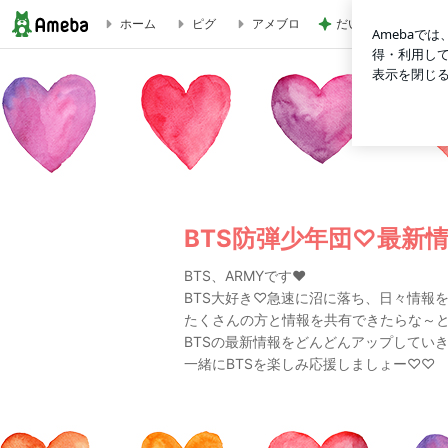
だいた 買って良か
ホーム
ピグ
アメブロ
BTSシュガSUGA AgustDツアー韓国ソウルファイナル公演
BTS防弾少年団♡最新
BTS、ARMYです❤️
BTS大好き♡急速に沼に落ち、日々情報
たくさんの方と情報を共有できたらな～
BTSの最新情報をどんどんアップしてい
一緒にBTSを楽しみ応援しましょー♡♡