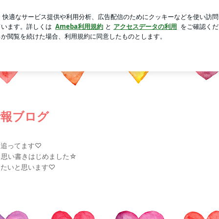
った日焼け止め帽子
芸能人ブログ
人気ブログ
新規登録
限定トレカをもらう方法は？ | BTS防弾少年団♡最新情報ブログ
情報ブログ
を追ってます♡
と思い書きはじめました☆
きたいと思います♡