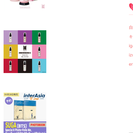
自
キ
i
i
e