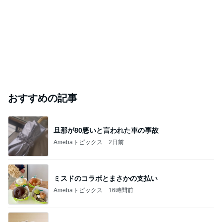
エアコンフル稼働で仕方ない光熱費
Amebaトピックス
2日前
小原正子 台風のためホテルを移動
Amebaトピックス
12時間前
このブログのフォロワーが興味のあるブログ
高田由香
優月
小野陽子
蘭華
伊藤 さくら
高橋英樹 ハリ治療の後に二色蕎麦
Amebaトピックス
9時間前