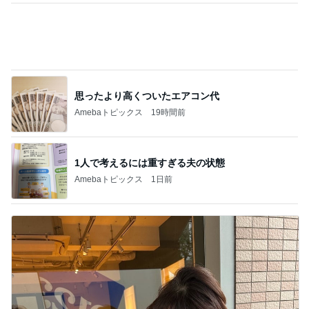
美奈代の夫 3coinsで楽しそうな妻
Amebaトピックス
1日前
記事を読む
ご近所さんの微妙なお金持ち自慢
Amebaトピックス
18時間前
次世代掃除機がやってきた！！
Amebaトピックス
23時間前
娘3人と孫姫との嬉しい女子会
Amebaトピックス
2日前