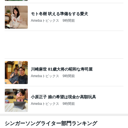
芸能人・有名人ブログ TOPへ
オフィシャルブロガーランキング
総合ランキング
すべて見る
1
2
3
市川團十郎白
小林麻央
だいたひかる
桃
クロ
猿
急上昇ランキング
すべて見る
1
2
3
4
5
EBiDAN 39&Ki
高山善廣
こいたん
島倉りか
つばきファク