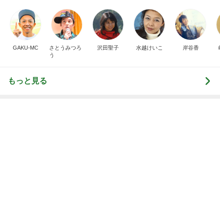
DS
トリー
新登場ランキング
すべて見る
1
2
3
4
5
BEYOOOOO
島倉りか
ゆうこりん
石 安伊
蒼井心音
NDS
Ameba殿堂入りブログ
北斗晶
中川翔子
辻希美