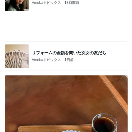
ヴィトンで見惚れた可愛いフィギュア
Amebaトピックス
2日前
記事を読む
細川直美 蒸し暑さで何度も目が覚めた
Amebaトピックス
1日前
ミスドドーナツの意外なカロリー
Amebaトピックス
1日前