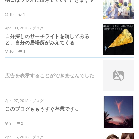
明日はラジオに出させていただきます✨
19
1
April 30, 2018
・
ブログ
自分探しのサーチライトを消してみる
と、自分の居場所がみえてくる
10
1
広告を表示することができませんでした
April 27, 2018
・
ブログ
このブログももうすぐ卒業です☺︎
9
2
April 16, 2018
・
ブログ