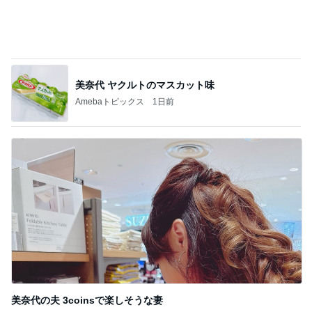
家でゆっくり過ごすひとりの時間
Amebaトピックス
16時間前
記事を読む
アレク またすぐ会いたい妹タマラ
Amebaトピックス
14時間前
行列ができるのも納得したお店
Amebaトピックス
1日前
アウトレットでありがたい学割制度