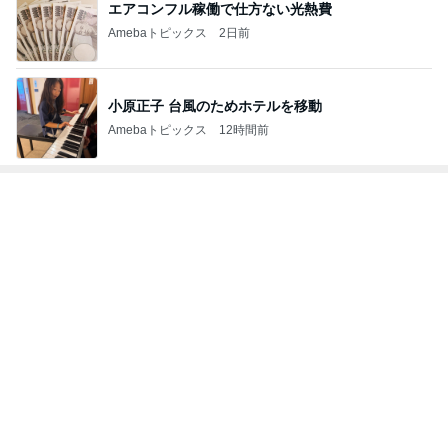
モト冬樹 吠える準備をする愛犬
Amebaトピックス
9時間前
川崎麻世 81歳大将の昭和な寿司屋
Amebaトピックス
9時間前
小原正子 娘の希望は現金か高額玩具
Amebaトピックス
9時間前
シンガーソングライター部門ランキング
GAKU-MC
さとうみつろ
沢田聖子
水越けいこ
岸谷香
う