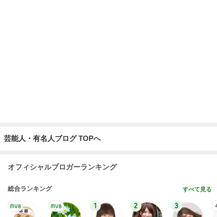
柏木由紀子 静かな東京を楽しむ休日
Amebaトピックス
12時間前
記事を読む
渡辺美奈代 夫との夫婦ショット
Amebaトピックス
1日前