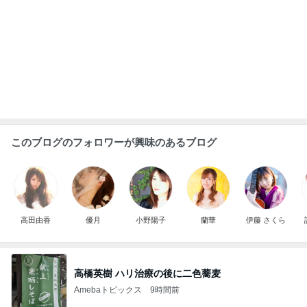
もっと見る
願いを込めて応募した新たなプレビュー
Amebaトピックス
2日前
娘3人と孫姫との嬉しい女子会
Amebaトピックス
2日前
宿泊者全員が楽しめるホテルの魅力
Amebaトピックス
2日前
ミスドで奇跡的にあった新商品
Amebaトピックス
11時間前