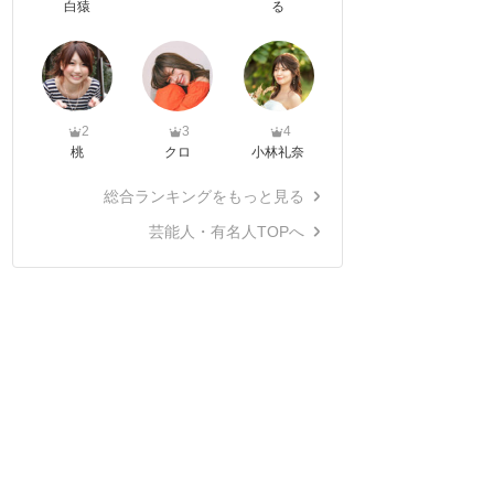
白猿
る
2
3
4
桃
クロ
小林礼奈
総合ランキングをもっと見る
芸能人・有名人TOPへ