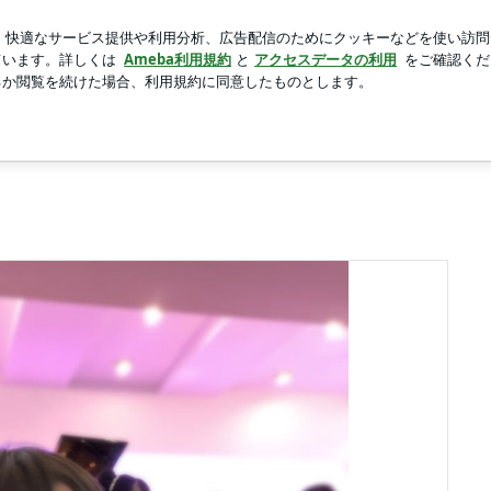
居地公開に｢謙虚な部屋｣
新規登録
芸能人ブログ
人気ブログ