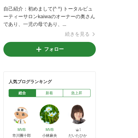
自己紹介：
初めまして(^ ^) トータルビュ
ーティーサロンkaiwaのオーナーの奥さん
であり、一児の母であり、...
続きを見る
フォロー
人気ブログランキング
総合
新着
急上昇
MVB
MVB
1
市川團十郎
小林麻央
だいたひか