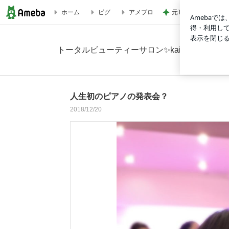
元TOKIO 山口 新
ホーム
ピグ
アメブロ
人生初のピアノの発表会？の画像 9枚中9枚目
トータルビューティーサロン✨kaiwaのブログ
人生初のピアノの発表会？
2018/12/20