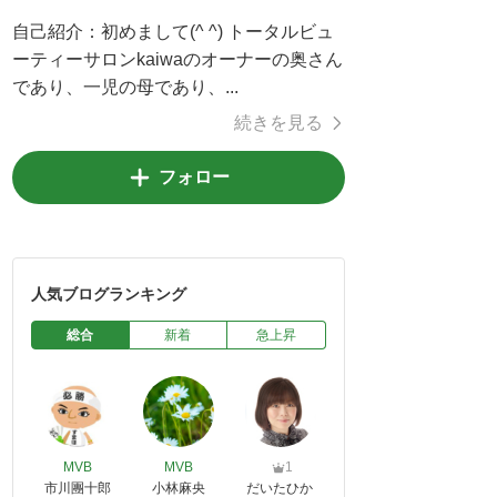
自己紹介：
初めまして(^ ^) トータルビュ
ーティーサロンkaiwaのオーナーの奥さん
であり、一児の母であり、...
続きを見る
フォロー
人気ブログランキング
総合
新着
急上昇
MVB
MVB
1
市川團十郎
小林麻央
だいたひか