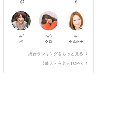
白猿
る
2
3
4
桃
クロ
小原正子
総合ランキングをもっと見る
芸能人・有名人TOPへ