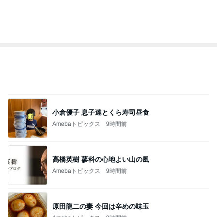
モト冬樹 作ったじゃこ天そばを絶賛
Amebaトピックス
9時間前
記事を読む
オフィシャルブロガーランキング
総合ランキング
すべて見る
1
2
3
市川團十郎白
小林麻央
だいたひかる
桃
クロ
猿