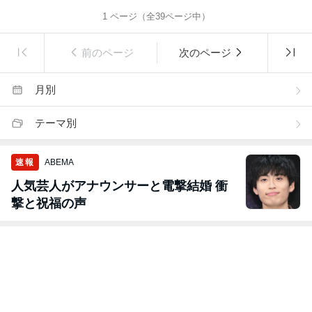
1
ページ（全
39
ページ中）
前のページ
次のページ
月別
テーマ別
速報
ABEMA
人気芸人がアナウンサーと電撃結婚 衝
撃と祝福の声