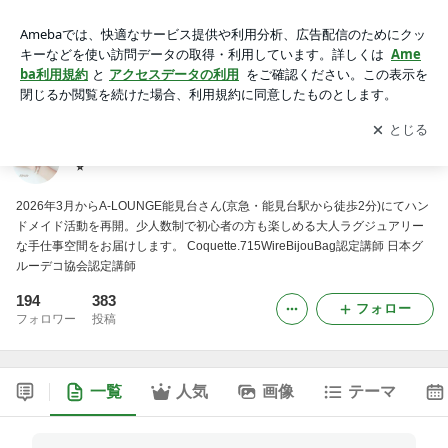
Elfriede.A.T.Raum｜光を纏うハンドメイド・ライフ⭐︎
アプリをダウンロードして
ブログの更新通知
を受け取りまし
開く
ょう。
Elfriede.A.T.Raum｜光を纏うハンドメイド・ライフ
⭐︎
2026年3月からA-LOUNGE能見台さん(京急・能見台駅から徒歩2分)にてハン
ドメイド活動を再開。少人数制で初心者の方も楽しめる大人ラグジュアリー
な手仕事空間をお届けします。 Coquette.715WireBijouBag認定講師 日本グ
ルーデコ協会認定講師
194
383
フォロー
フォロワー
投稿
一覧
人気
画像
テーマ