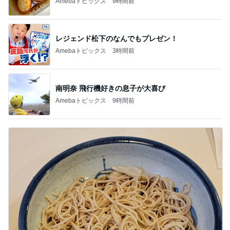
急上昇ランキング
すべて見る
1
2
3
4
5
デーモン閣下
片岡愛之助
林下清志(ビッ
沢田聖子
金沢克彦
グダディ)
新登場ランキング
すべて見る
1
2
3
4
5
BEYOOOOO
島倉りか
ゆうこりん
石 安伊
蒼井心音
NDS
芸能人・有名人ブログ TOPへ
神がかってる掃除機