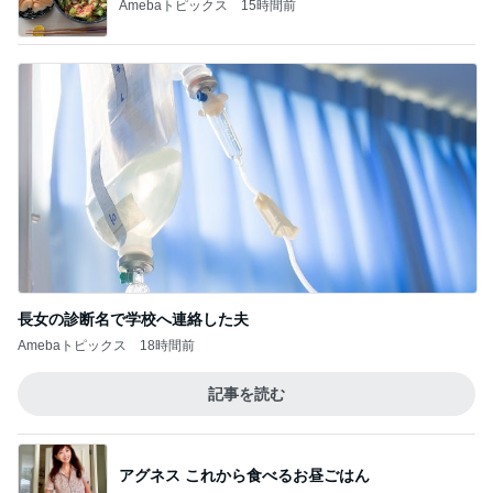
ハンドメイド雑貨・手芸
お気に入りのアイロンを落として壊した話と
シェルタックをブラインドステッチで縫う話
1
ド素人、シャツ作りました！
思いっきりHappy Day スタート☆ましゃのラ
イブグッズ＆コーデ〜ライブの前の出来事♪
2
Harmony color ハッピーカラー＆アクセサリー☆毎
日が楽しくなる〜笑顔溢れるハッピーハンドメイ
ド〜横浜 都筑港北ニュータウン♪
私のお気に入り 備忘録
3
あこ日記