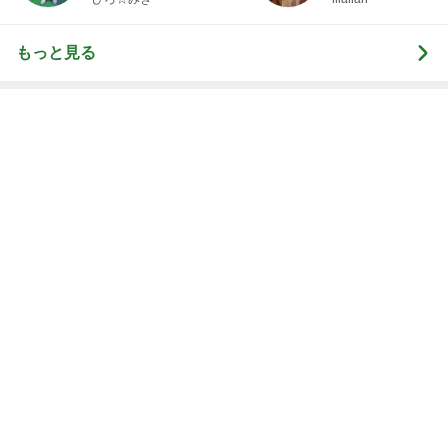
レジェンド松下のなんでもプレゼン！
Amebaトピックス
3時間前
南明奈 飛行機好きの息子が大喜び
Amebaトピックス
9時間前