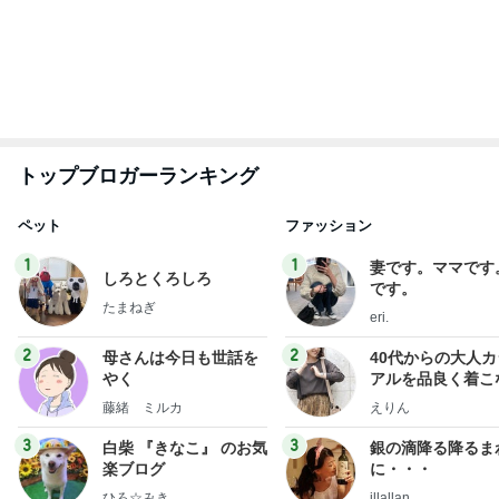
もっと見る
小倉優子 息子達とくら寿司昼食
Amebaトピックス
9時間前
高橋英樹 蓼科の心地よい山の風
Amebaトピックス
9時間前
原田龍二の妻 今回は辛めの味玉
Amebaトピックス
9時間前