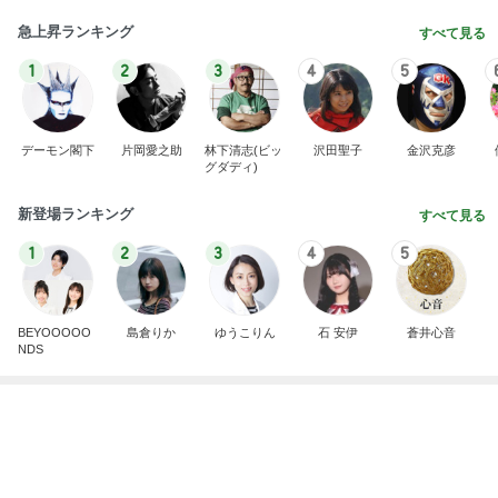
前髪ぺたんがすぐ復活するやり方
Amebaトピックス
2日前
塾代に震え勝ち取った特待合格
Amebaトピックス
2日前
記事を読む