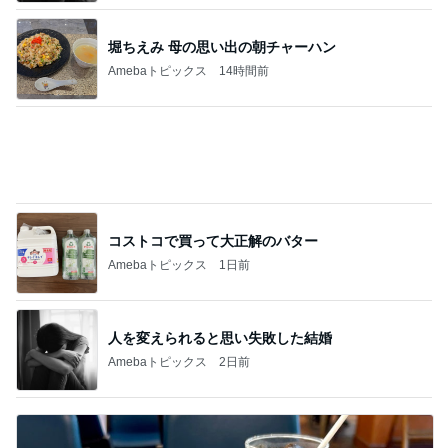
富山銘菓の美味しい進化バージョン
Amebaトピックス
1日前
記事を読む
小倉優子 長男が食べたW炭水化物
Amebaトピックス
1日前
本物の桃を食べてる気分のグミ
Amebaトピックス
12時間前