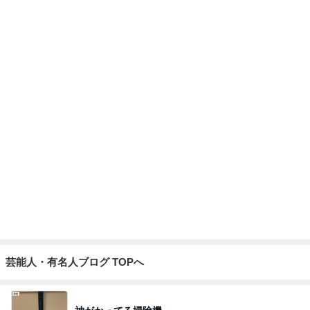
できないことを認めると変わる片付け
Amebaトピックス
1日前
治るまで月単位という看護師の言葉
Amebaトピックス
15時間前
娘の生理で大復活した私の生理
Amebaトピックス
1日前
エステの施術で減った体重への疑問
Amebaトピックス
15時間前