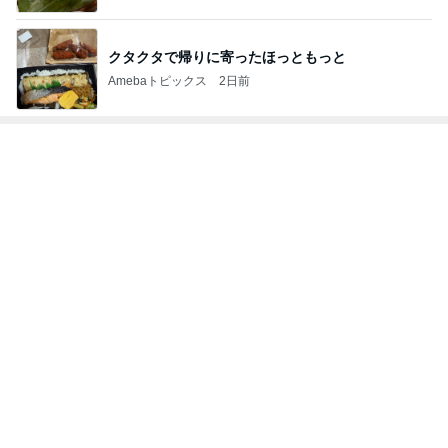
クタクタで帰りに寄ったほっともっと
Amebaトピックス
2日前
トップブロガーランキング
ペット
ファッション
1
1
妻です。ママです
しろとくろしろ
です。
たまねぎ
eri.
2
2
母さんは今日も世話を
40代からの大人
やく
アルを品良く着こ
ファッションブロ
藤緒 ミルカ
えりん
3
3
白柴 『きなこ』 のお気
銀の滴降る降るま
楽ブログ
に・・・
ひろ☆みき
illallan