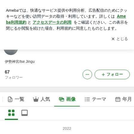
ReubenFanの画像
アプリをダウンロードして
ブログの更新通知
を受け取りまし
開く
ょう。
ReubenFan
伊勢神宮/Ise Jingu
67
フォロー
フォロワー
一覧
人気
画像
テーマ
年月
2022