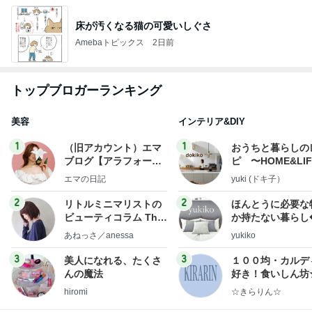
床が汚くなる猫の可愛いしぐさ
Amebaトピックス
2日前
トップブロガーランキング
美容
インテリア&DIY
1
1
（旧アカウント）エマ
おうちと暮らしの
ブログ【アラフォー会
ピ 〜HOME&LI
社売却セカンドライ
エマの日記
yuki (ドキ子）
フ】
2
2
リトルミニマリストの
ほんとうに必要な
ビューティコラム The
か持たない暮らし
little minimalist's bea
ep Life Simple
あねっさ／anessa
yukiko
uty colum
ンテリアのきろく
3
3
美人になれる、たくさ
１００均・カルデ
んの魔法
好き！食いしん坊
らりん☆のブログ
hiromi
☆きらりん☆