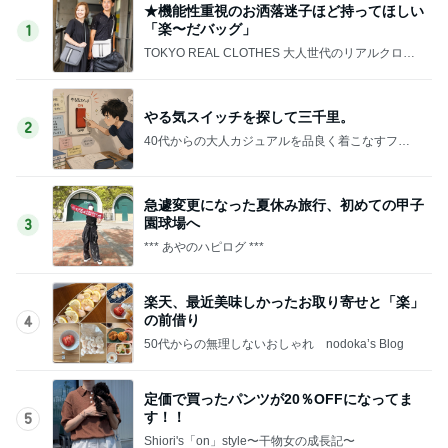
★機能性重視のお洒落迷子ほど持ってほしい
「楽〜だバッグ」
1
TOKYO REAL CLOTHES 大人世代のリアルクロー
ズ
やる気スイッチを探して三千里。
2
40代からの大人カジュアルを品良く着こなすファ
ッションブログ
急遽変更になった夏休み旅行、初めての甲子
園球場へ
3
*** あやのハピログ ***
楽天、最近美味しかったお取り寄せと「楽」
の前借り
4
50代からの無理しないおしゃれ nodoka’s Blog
定価で買ったパンツが20％OFFになってま
す！！
5
Shiori's「on」style〜干物女の成長記〜