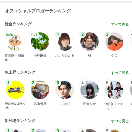
オフィシャルブロガーランキング
総合ランキング
すべて見る
1
2
3
市川團十郎白
小林麻央
だいたひかる
桃
クロ
猿
急上昇ランキング
すべて見る
1
2
3
4
5
EBiDAN 39&Ki
高山善廣
こいたん
島倉りか
つばきファク
DS
トリー
新登場ランキング
すべて見る
1
2
3
4
5