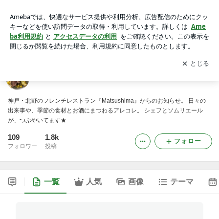
A Table!!
アプリをダウンロードして
ブログの更新通知
を受け取りまし
開く
ょう。
A Table!!
神戸・北野のフレンチレストラン『Matsushima』からのお知らせ。 日々の
出来事や、季節の食材とお酒にまつわるアレコレ。 シェフとソムリエール
が、つぶやいてます★
109
1.8k
フォロー
フォロワー
投稿
一覧
人気
画像
テーマ