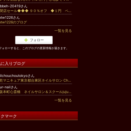
abbeh-20419さん
◆閉店セール◆◆◆ ９０％オフ ◆１円 ペルシャ絨毯◆
ptw1226さん
ptw1226のブログ
一覧を見る
フォロー
フォローすると、このブログの更新情報が届きます。
気に入りブログ
ilchouchoutokyoさん
速乾マニキュア東京都台東区ネイルサロン Chou Chou TOKYO東上野店(シュシュトウキョウ)
jur-nailさん
大阪本町心斎橋 ネイルサロン＆スクールjujur BLOG～ バリスタイルで癒しの空間～
一覧を見る
ックマーク