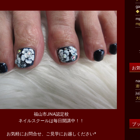
g
m
m
お
na
ju
福山市JNA認定校
ネイルスクールは毎日開講中！！
ブ
お気軽にお問合せ、ご見学にお越しください*