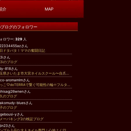
師紹介
MAP
のブログのフォロワー
ォロワー:
329
人
122334455azさん
日ドタバタ！ママの奮闘日記
o3iさん
o3iのブログ
ady-818さん
埼玉県さいたま市大宮ネイルスクール〜自爪育成、深爪育成♪
cco-aromamlmさん
あっこ♡doTERRAで繋ぐ可能性の輪♾️フルタイムでもできるWeb集客♡長崎
ihisagj26wnenさん
久のブログ
sakomudy-bluesさん
子のブログ
agebousi-yさん
メーバキング2の検証ブログ
-jin23さん
シンプル上品な大人ネイル専門｜心地よく♡自分らしく｜さくら市Gurajuグラージュ