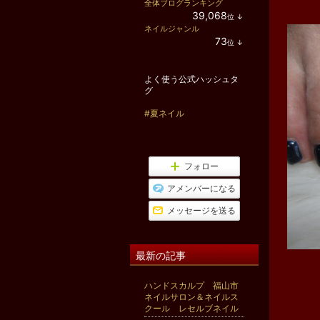
全体ブログランキング
39,068
位
↓
ラ
ネイルジャンル
ン
73
位
↓
キ
ラ
ン
ン
グ
キ
下
よく使う公式ハッシュタ
ン
降
グ
グ
下
降
#夏ネイル
フォロー
アメンバーになる
メッセージを送る
最新の記事
ハンドスカルプ 福山市
ネイルサロン＆ネイルス
クール レセルブネイル