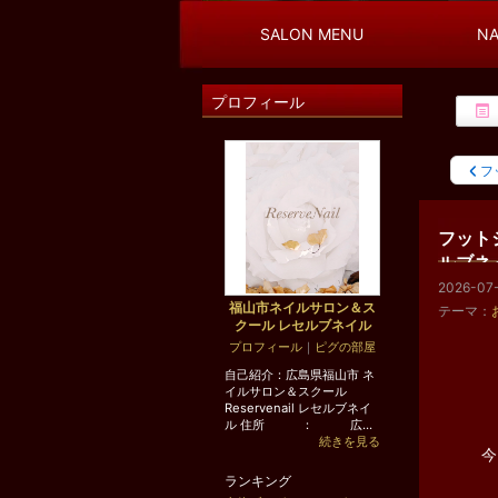
広島県福山市 ネイルサロン＆ネイルスクール
SALON MENU
NA
・ネイルデザイン
・お客様ネイル
プロフィール
・ＪＮＡ本部認定講師直接指導のネイルスクール
・スタッフの出来事
などを更新しています☆
フ
フット
ルブネ
2026-07-
福山市ネイルサロン＆ス
テーマ：
クール レセルブネイル
プロフィール
｜
ピグの部屋
自己紹介：広島県福山市 ネ
イルサロン＆スクール
Reservenail レセルブネイ
ル 住所 ： 広...
続きを見る
今
ランキング