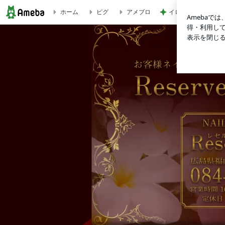
ホーム
ピグ
アメブロ
イロチ買いした履き
レセルブネイル | 福山市ネイルサロン＆ネイルスクール ☆レ