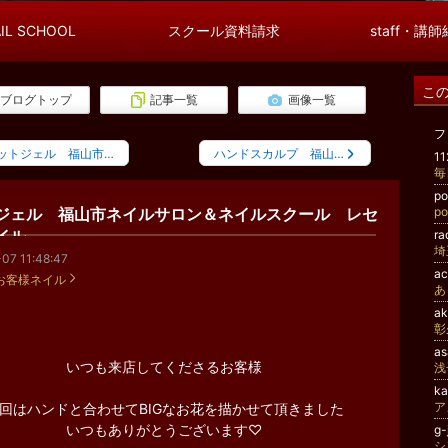
IL SCHOOL
スクール資料請求
staff・講
こ
ブログトップ
記事一覧
画像一覧
フ
ットジェル 福山市…
ハンドスカルプ 福山…
1
毎
p
p
ジェル 福山市ネイルサロン＆ネイルスクール レセ
イル
r
07 11:48:47
a
お客様ネイル
ak
彰
a
いつも来店してくださるお客様
浅
k
ア
回はハンドと合わせてBIGなお花を描かせて頂きました
いつもありがとうございます♡
g