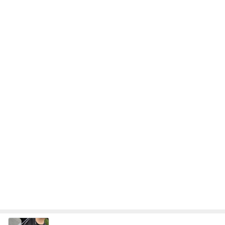
購入して大正解だった異素材トップス
Amebaトピックス
2日前
横浜SOGOうまいもの大会
nanaオフィシャルブログ Powered by Ameba
11日前
びっくりするぐらい美味しいかき氷
Amebaトピックス
2日前
2026/07/28(K) 4本
何でかな？何でだろ？
11日前