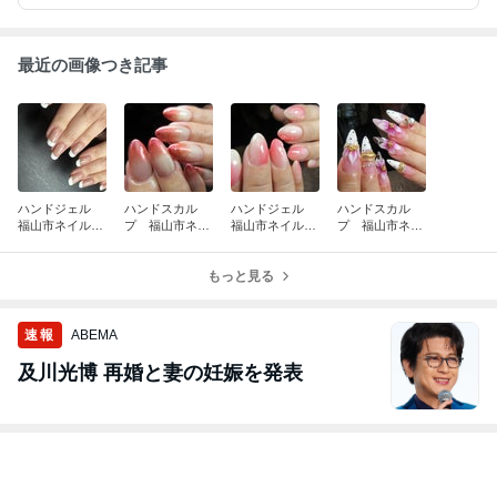
最近の画像つき記事
ハンドジェル
ハンドスカル
ハンドジェル
ハンドスカル
福山市ネイルサ
プ 福山市ネイ
福山市ネイルサ
プ 福山市ネイ
ロン＆ネイルス
ルサロン＆ネイ
ロン＆ネイルス
ルサロン＆ネイ
クール レセル
ルスクール レ
クール レセル
ルスクール レ
ブネイル
セルブネイル
もっと見る
ブネイル
セルブネイル
速報
ABEMA
及川光博 再婚と妻の妊娠を発表