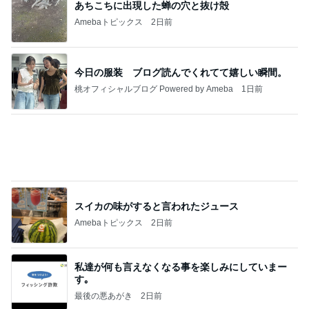
フォローしてくれる有難いパート仲間
Amebaトピックス
2日前
きっと高市ってこの時代に嘘、誤魔化し、はぐらか
しても【バレない】【通用する】とでも思ってたん
だろ
広報 いぬねこ本舗
9日前
学童に行かない小6娘の過ごし方
Amebaトピックス
2日前
インターン面接3