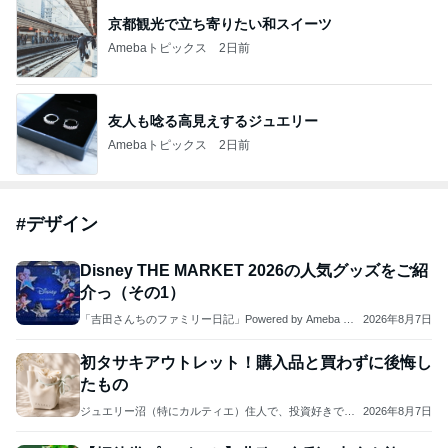
京都観光で立ち寄りたい和スイーツ
Amebaトピックス
2日前
友人も唸る高見えするジュエリー
Amebaトピックス
2日前
#
デザイン
Disney THE MARKET 2026の人気グッズをご紹
介っ（その1）
「吉田さんちのファミリー日記」Powered by Ameba 吉
2026年8月7日
田さんファミリーオフィシャルブログ
初タサキアウトレット！購入品と買わずに後悔し
たもの
ジュエリー沼（特にカルティエ）住人で、投資好きで、A
2026年8月7日
DHD男児のママ