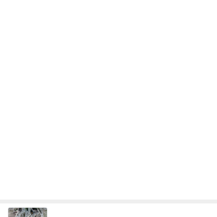
あちこちに出現した蝉の穴と抜け殻
Amebaトピックス
2日前
今日の服装 ブログ読んでくれてて嬉しい瞬間。
桃オフィシャルブログ Powered by Ameba
1日前
スイカの味がすると言われたジュース
Amebaトピックス
2日前
私達が何も言えなくなる事を楽しみにしていまー
す｡
最後の悪あがき
2日前