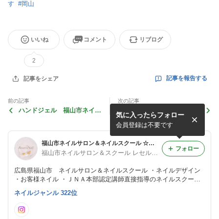
す
#
岡山
いいね
コメント
リブログ
2
記事を報告する
記事をシェア
前の記事
次の記事
ハンドジェル 福山市ネイル
ハンドスカルプ 福山市ネイ
気に入ったらフォロー
サロン＆ネイルスクール レ
ルサロン＆ネイルスクール
セルブネイル
レセルブネイル
会員登録は不要です
福山市ネイルサロン＆ネイルスクール ☆レセルブブログ☆
フォロー
福山市ネイルサロン＆スクール レセルブネイル
広島県福山市 ネイルサロン＆ネイルスクール ・ネイルデザイン
・お客様ネイル ・ＪＮＡ本部認定講師直接指導のネイルスクール
・スタッフの出来事 などを更新しています☆
ネイルジャンル 322位