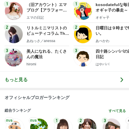
1
1
（旧アカウント）エマ
kosodatefulな毎
ブログ【アラフォー会
オギャ子の暴走～
社売却セカンドライ
エマの日記
オギャ子
フ】
2
2
リトルミニマリストの
日曜日は９時まで
ビューティコラム The
い。
little minimalist's bea
あねっさ／anessa
あべかわ
uty colum
3
3
美人になれる、たくさ
四十路シンパパの
んの魔法
日記
hiromi
はやパパ
もっと見る
オフィシャルブロガーランキング
総合ランキング
すべて見る
1
2
3