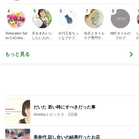
4
5
6
7
8
Relaxation Sal
爪をきれいに
☆ﾃﾗ乙女ちっ
自爪とネイル
ABCネイルの
on CoCoKaRa
したい人のた
くなプチプラ
ケア専門サロ
ブログ
‐ココカラ-
めのネイルサ
ネイル☆
ン プリナチュ
め
ロンR.Queen
ールの公式ブ
Nail＜検見川
ログ
もっと見る
＞
だいた 若い時にすべきだった事
Amebaトピックス
2日前
美奈代 話し合いの結果行ったお店