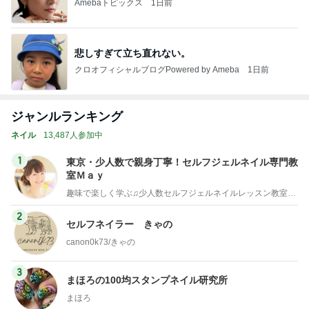
Amebaトピックス
1日前
悲しすぎて立ち直れない。
クロオフィシャルブログPowered by Ameba
1日前
ジャンルランキング
ネイル
13,487人参加中
1
東京・少人数で親身丁寧！セルフジェルネイル専門教
室Ｍａｙ
趣味で楽しく学ぶ♫少人数セルフジェルネイルレッスン教室・東京
2
セルフネイラー きゃの
canon0k73/きゃの
3
まほろの100均スタンプネイル研究所
まほろ