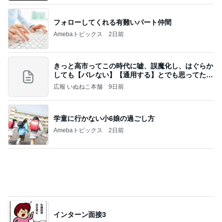
四コマ戦士 パパ戦記
7日前
美奈代 夫の好きな店で味噌ラーメン
Amebaトピックス
2日前
記事を読む