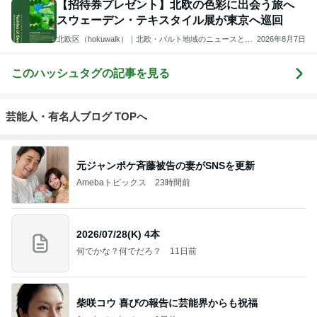
【招待券プレゼント】北欧の色彩に出会う旅へ
スウェーデン・テキスタイル展が東京へ巡回
北欧区（hokuwalk）｜北欧・バルト地域のニュースとカ
2026年8月7日
ルチャーを伝える専門ウェブメディア
このハッシュタグの記事を見る
芸能人・有名人ブログ TOPへ
元ジャンポケ斉藤被告の妻がSNSを更新
Amebaトピックス
23時間前
2026/07/28(K) 4本
何でかな？何でだろ？
11日前
柴咲コウ 喜びの報告に芸能界からも祝福