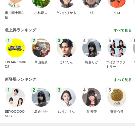
市川團十郎白
小林麻央
だいたひかる
桃
クロ
猿
急上昇ランキング
すべて見る
1
2
3
4
5
EBiDAN 39&Ki
高山善廣
こいたん
島倉りか
つばきファク
DS
トリー
新登場ランキング
すべて見る
1
2
3
4
5
BEYOOOOO
島倉りか
ゆうこりん
石 安伊
蒼井心音
NDS