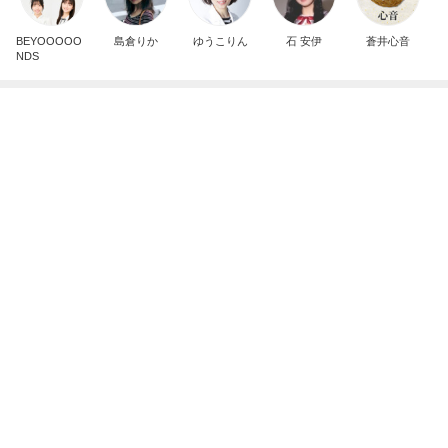
意外な場所の安いタイの食器
Amebaトピックス
10時間前
夫とファミレスで晩ごはん
武東由美オフィシャルブログ「MOTOちゃんとのは
1日前
っぴぃな毎日」Powered by Ameba
残り物で思いの外美味しくできたご飯
Amebaトピックス
1日前
同じ夢
四コマ戦士 パパ戦記
10日前