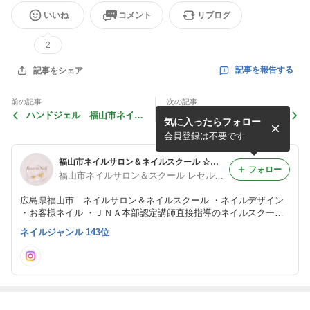
いいね
コメント
リブログ
2
記事を報告する
記事をシェア
前の記事
次の記事
ハンドジェル 福山市ネイル
ハンドジェル 福山市ネイル
気に入ったらフォロー
サロン＆ネイルスクール レ
サロン＆ネイルスクール レ
セルブネイル
セルブネイル
会員登録は不要です
福山市ネイルサロン＆ネイルスクール ☆レセルブブログ☆
フォロー
福山市ネイルサロン＆スクール レセルブネイル
広島県福山市 ネイルサロン＆ネイルスクール ・ネイルデザイン
・お客様ネイル ・ＪＮＡ本部認定講師直接指導のネイルスクール
・スタッフの出来事 などを更新しています☆
ネイルジャンル 143位
最近の画像つき記事