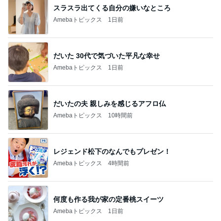
2歳まで女の子だった息子の話
Amebaトピックス
1日前
斎藤元彦がぶらぶら動画のアップを止めた
Bank of Dreamの公営競技はどこへ行く
9日前
野沢直子 再婚相手と姉が初対面
Amebaトピックス
1日前
ありがとうございます
市川團十郎白猿オフィシャルB
3日前