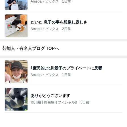
4
5
6
7
8
ネイル商材ブ
足の爪まっす
爪をきれいに
京都 山科 東野
☆ﾃﾗ乙女ちっ
Re
ランド flicka
ぐ健康法
したい人のた
【深爪 ･巻き
くなプチプラ
o
nail arts, 茨城
めのネイルサ
爪】 専門サロ
ネイル☆
県水戸市ネイ
ロンR.Queen
ン サンセリテ
ルサロン、ス
Nail＜検見川
〈爪の悩みに
もっと見る
クール neril
＞
お困りの方〉
e.
スラスラ出てくる自分の嫌いなところ
Amebaトピックス
1日前
だいた 30代で気づいた平凡な幸せ
Amebaトピックス
1日前
だいたの夫 親しみを感じるアフロ仏