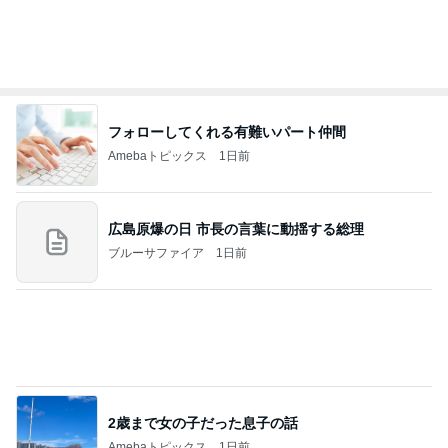
パン教室で娘と同じ症状で途中離脱
Amebaトピックス
2日前
2026/08/07(K) 4本
何でかな？何でだろ？
1時間前