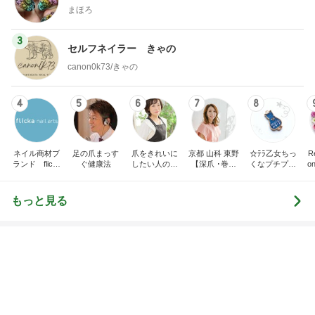
モモ母さん
illallan
もっと見る
オフィシャルブロガーランキング
総合ランキング
すべて見る
1
2
3
市川團十郎白
小林麻央
だいたひかる
桃
クロ
猿
急上昇ランキング
すべて見る
1
2
3
4
5