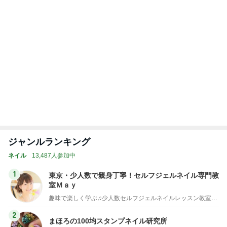
上野で絵を見た後のインバウンド下見
Amebaトピックス
2日前
記事を読む
トップブロガーランキング
料理
ファッション
1
1
栄養士ママそっち～の
妻です。ママです
簡単美味しいサイクル
です。
献立
そっち～
eri.
2
2
40代からの大人
ゆうき酒場
アルを品良く着こ
ゆうき
ファッションブロ
えりん
3
3
銀の滴降る降るま
毎日笑顔で過ごしたい
に・・・