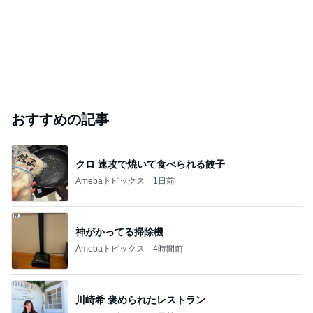
斎藤元彦がぶらぶら動画のアップを止めた
Bank of Dreamの公営競技はどこへ行く
9日前
ジャンルランキング
ネイル
13,487人参加中
1
東京・少人数で親身丁寧！セルフジェルネイル専門教
室Ｍａｙ
趣味で楽しく学ぶ♫少人数セルフジェルネイルレッスン教室・東京
2
まほろの100均スタンプネイル研究所
まほろ
3
セルフネイラー きゃの
canon0k73/きゃの