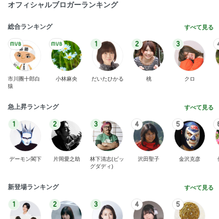
月初に財布の紐が緩んだ購入品
Amebaトピックス
2日前
学生
日本人
7日前