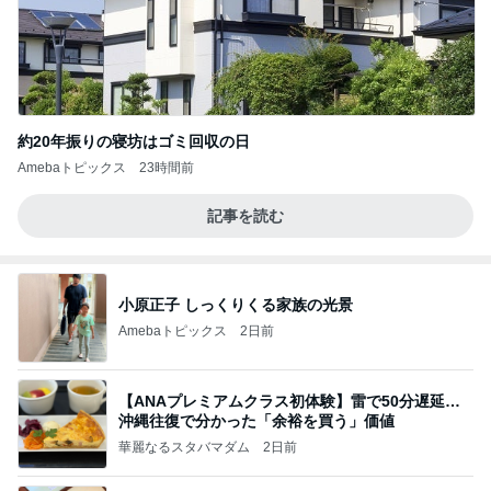
約20年振りの寝坊はゴミ回収の日
Amebaトピックス
23時間前
記事を読む
小原正子 しっくりくる家族の光景
Amebaトピックス
2日前
【ANAプレミアムクラス初体験】雷で50分遅延…
沖縄往復で分かった「余裕を買う」価値
華麗なるスタバマダム
2日前