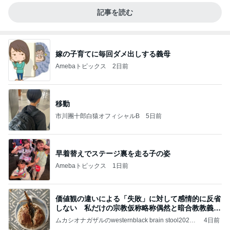
記事を読む
嫁の子育てに毎回ダメ出しする義母
Amebaトピックス
2日前
移動
市川團十郎白猿オフィシャルB
5日前
早着替えでステージ裏を走る子の姿
Amebaトピックス
1日前
価値観の違いによる「失敗」に対して感情的に反省
しない 私だけの宗教仮称略称偶然と暗合教教義候
補
ムカシオナガザルのwesternblack brain stool2024
4日前
年（令和6）11月25日以来減酒断煙再開ムカシオナ