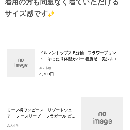
着用の方も問題なく着ていただける
サイズ感です
ドルマントップス 5分袖 フラワープリン
ト ゆったり体型カバー 着痩せ 美シルエッ
ト リゾート ハワイ フラ ヨガ ビーチ レ
楽天市場
ディース サラサラ生地 チュニック トップ
4,300円
ス ポリプメハナ Poli Pumehana 部屋着
ルームウェア リラックス プレゼント
リーフ柄ワンピース リゾートウェ
ア ノースリーブ フラガール ビー
チ リゾート ハワイ バリ アジアン Pol
楽天市場
i Pumehana ポリプメハナ ボタニカ