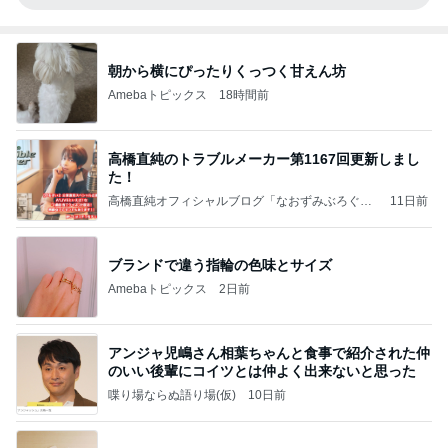
朝から横にぴったりくっつく甘えん坊
Amebaトピックス
18時間前
高橋直純のトラブルメーカー第1167回更新しまし
た！
高橋直純オフィシャルブログ「なおずみぶろぐ」
11日前
Powered by Ameba
ブランドで違う指輪の色味とサイズ
Amebaトピックス
2日前
アンジャ児嶋さん相葉ちゃんと食事で紹介された仲
のいい後輩にコイツとは仲よく出来ないと思った
喋り場ならぬ語り場(仮)
10日前