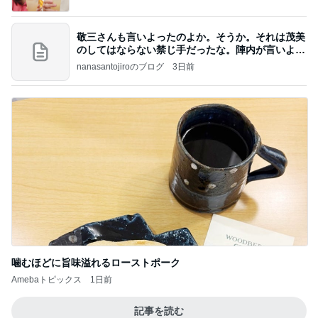
敬三さんも言いよったのよか。そうか。それは茂美
のしてはならない禁じ手だったな。陣内が言いよる
のよ
nanasantojiroのブログ
3日前
噛むほどに旨味溢れるローストポーク
Amebaトピックス
1日前
記事を読む