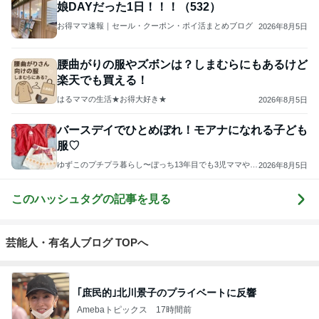
娘DAYだった1日！！！（532）
お得ママ速報｜セール・クーポン・ポイ活まとめブログ
2026年8月5日
腰曲がりの服やズボンは？しまむらにもあるけど
楽天でも買える！
はるママの生活★お得大好き★
2026年8月5日
バースデイでひとめぼれ！モアナになれる子ども
服♡
ゆずこのプチプラ暮らし〜ぼっち13年目でも3児ママやっ
2026年8月5日
てます～
このハッシュタグの記事を見る
芸能人・有名人ブログ TOPへ
｢庶民的｣北川景子のプライベートに反響
Amebaトピックス
17時間前