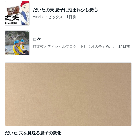
だいたの夫 息子に拒まれ少し安心
Amebaトピックス
1日前
ロケ
桂文枝オフィシャルブログ「トビウオの夢」Pow
14日前
ered by Ameba
だいた 夫を見送る息子の変化