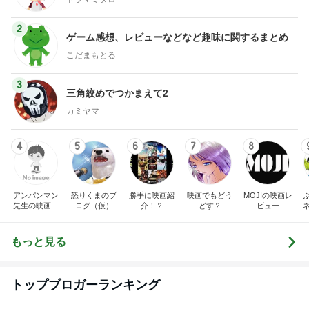
2
ゲーム感想、レビューなどなど趣味に関するまとめ
こだまもとる
3
三角絞めでつかまえて2
カミヤマ
4
5
6
7
8
アンパンマン
怒りくまのブ
勝手に映画紹
映画でもどう
MOJIの映画レ
先生の映画講
ログ（仮）
介！？
どす？
ビュー
座
もっと見る
トップブロガーランキング