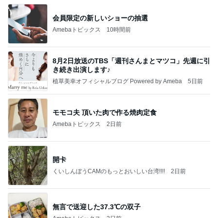
会員限定の新しいショーの抽選
Amebaトピックス
10時間前
8月2日放送のTBS「週刊さんまとマツコ」先週に引
き続き出演します♪
植草美幸オフィシャルブログ Powered by Ameba
5日前
モモコ夫 頂いた肉で作る焼肉定食
Amebaトピックス
2日前
開卡
くいしんぼうCAMのもっとおいしい台湾!!!!
2日前
無言で送迎した37.3℃の双子