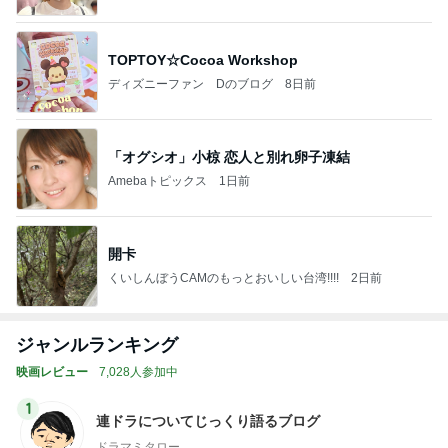
TOPTOY☆Cocoa Workshop
ディズニーファン Dのブログ
8日前
「オグシオ」小椋 恋人と別れ卵子凍結
Amebaトピックス
1日前
開卡
くいしんぼうCAMのもっとおいしい台湾!!!!
2日前
ジャンルランキング
映画レビュー
7,028人参加中
1
連ドラについてじっくり語るブログ
ドラマミタロー