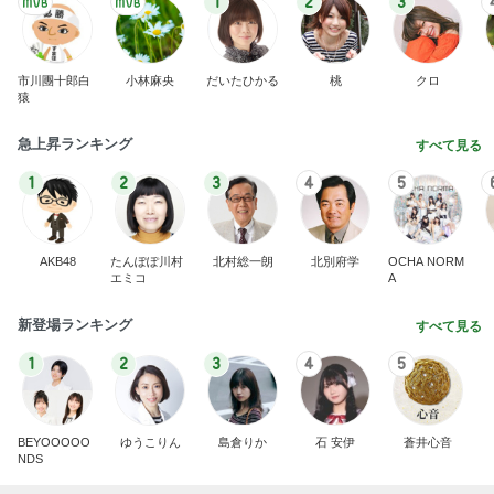
1
2
3
市川團十郎白
小林麻央
だいたひかる
桃
クロ
猿
急上昇ランキング
すべて見る
1
2
3
4
5
AKB48
たんぽぽ川村
北村総一朗
北別府学
OCHA NORM
エミコ
A
新登場ランキング
すべて見る
1
2
3
4
5
BEYOOOOO
ゆうこりん
島倉りか
石 安伊
蒼井心音
NDS