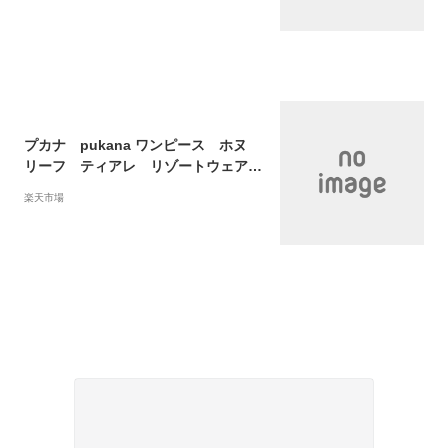
ル
プカナ pukana ワンピース ホヌ
リーフ ティアレ リゾートウェア
部屋着 リラックスウェア フラガール
楽天市場
ビーチ リゾート ハワイ バリ アジアン
Poli Pumehana ポリプメハナ 半袖
ワンピース