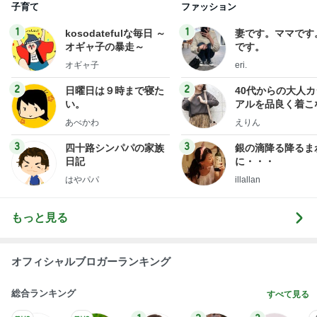
子育て
ファッション
1
1
kosodatefulな毎日 ～
妻です。ママです
オギャ子の暴走～
です。
オギャ子
eri.
2
2
日曜日は９時まで寝た
40代からの大人
い。
アルを品良く着こ
ファッションブロ
あべかわ
えりん
3
3
四十路シンパパの家族
銀の滴降る降るま
日記
に・・・
はやパパ
illallan
もっと見る
オフィシャルブロガーランキング
総合ランキング
すべて見る