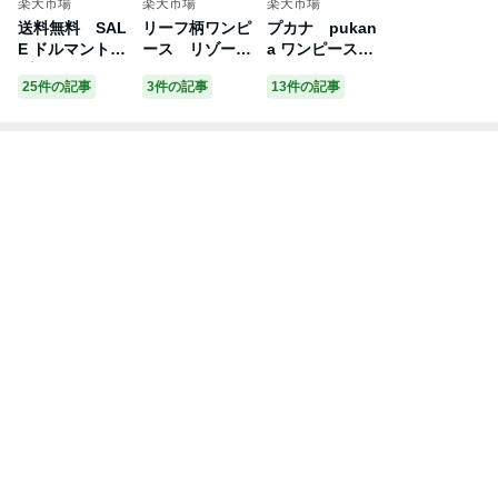
楽天市場
楽天市場
楽天市場
送料無料 SAL
リーフ柄ワンピ
プカナ pukan
E ドルマントッ
ース リゾート
a ワンピース
プス 5分袖 フ
ウェア ノース
ホヌ リーフ
25件の記事
3件の記事
13件の記事
ラワープリン
リーブ フラガ
ティアレ リゾ
ト ゆったり体
ール ビーチ リ
ートウェア 部
型カバー 着痩
ゾート ハワイ
屋着 リラックス
せ 美シルエッ
バリ アジアン P
ウェア フラガー
ト リゾート ハ
oli Pumehana
ル ビーチ リゾ
ワイ フラ ヨ
ポリプメハナ
ート ハワイ バ
ガ レディー
ボタニカル
リ アジアン Poli
ス サラサラ生
Pumehana ポリ
地 チュニック
プメハナ 半袖
トップス 人気商
ワンピース
品 大きいサイ
ズ ゆったり
Mサイズ 大き
めレディース