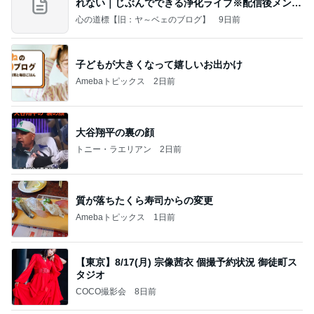
れない｜じぶんでできる浄化ライブ※配信後メンバ
ー限
心の道標【旧：ヤ～ベェのブログ】
9日前
子どもが大きくなって嬉しいお出かけ
Amebaトピックス
2日前
大谷翔平の裏の顔
トニー・ラエリアン
2日前
質が落ちたくら寿司からの変更
Amebaトピックス
1日前
【東京】8/17(月) 宗像茜衣 個撮予約状況 御徒町ス
タジオ
COCO撮影会
8日前