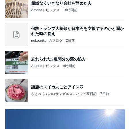
相談なくいきなり会社を辞めた夫
Amebaトピックス
18時間前
何故トランプ大統領が日本円を支援するのかと聞か
れた時の答え
nokoarikonのブログ
2日前
忘れられた2週間分の薬の処方
Amebaトピックス
9時間前
話題のスイカ丸ごとアイス♡
さとみるくのロサンゼルス⇔ハワイ夢日記
7日前