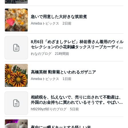
急いで用意した大好きな筑前煮
Amebaトピックス
2日前
8月6日「めざましテレビ」林佑香さん着用のウィル
セレクションの小花刺繍タックスリーブカーディガ
ン
れなのブログ
21時間前
高橋英樹 勲章菊といわれるガザニア
Amebaトピックス
1日前
相続税を、払えないで、売りに出されて不動産は、
外国のお金持ちに買われているそうです。やばいで
すよ
ht9299yzf祈りのブログ
5日前
夜中に一瞬ドキッとする怪しい光