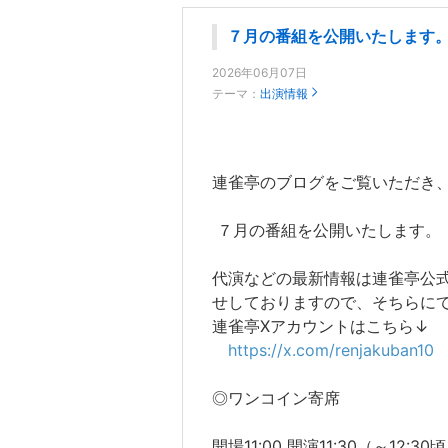
７月の番組を公開いたします
2026年06月07日
テーマ：
出演情報
連雀亭のブログをご覧いただき
７月の番組を公開いたします。
代演などの最新情報は連雀亭公式 
せしておりますので、そちらに
連雀亭Xアカウントはこちら↓
https://x.com/renjakuban10
◎ワンコイン寄席
開場11:00 開演11:30（～12:3