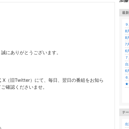
加藤
。
最新
９
8
8
7
6
、誠にありがとうございます。
７
台
6
６
X（旧Twitter）にて、毎日、翌日の番組をお知ら
★
てご確認くださいませ。
テー
出
0頃）