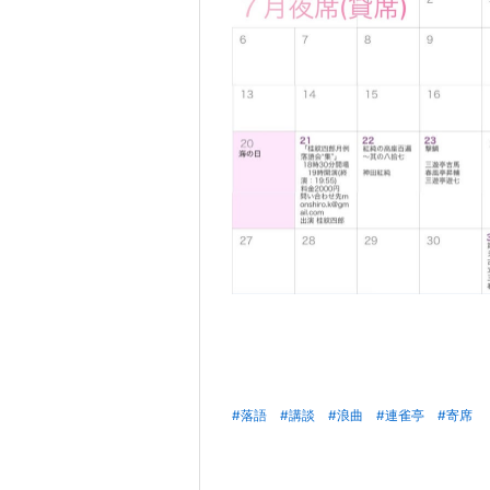
#落語
#講談
#浪曲
#連雀亭
#寄席