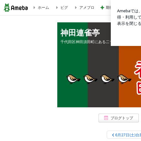
ホーム
ピグ
アメブロ
期待が大き過ぎたビ
７月の番組を公開いたします。 | 神田連雀亭
神田連雀亭
千代田区神田須田町にある二ツ目専用寄席「神
ブログトップ
6月27日(土)台