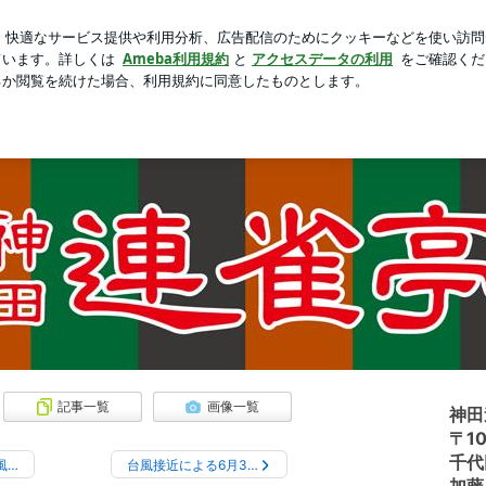
ジホの朝食
芸能人ブログ
人気ブログ
新規登録
ログ
田連雀亭」の出演者情報を中心にお伝えします。
記事一覧
画像一覧
神田
〒10
千代
風…
台風接近による6月3…