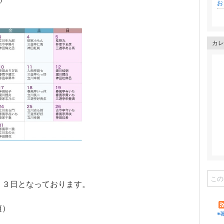
お
カレ
１３日となっております。
00頃）
※