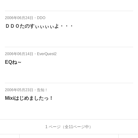
2006年06月24日
・
DDO
ＤＤＯたのすぃぃぃぃよ・・・
2006年06月14日
・
EverQuest2
EQね～
2006年05月23日
・
告知！
Mixiはじめましたっ！
1
ページ（全
11
ページ中）