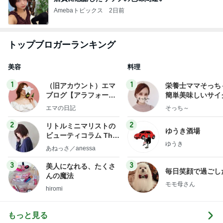
Amebaトピックス
2日前
トップブロガーランキング
美容
料理
1
1
（旧アカウント）エマ
栄養士ママそっち
ブログ【アラフォー会
簡単美味しいサイ
社売却セカンドライ
献立
エマの日記
そっち～
フ】
2
2
リトルミニマリストの
ゆうき酒場
ビューティコラム The
ゆうき
little minimalist's bea
あねっさ／anessa
uty colum
3
3
美人になれる、たくさ
毎日笑顔で過ごし
んの魔法
モモ母さん
hiromi
もっと見る