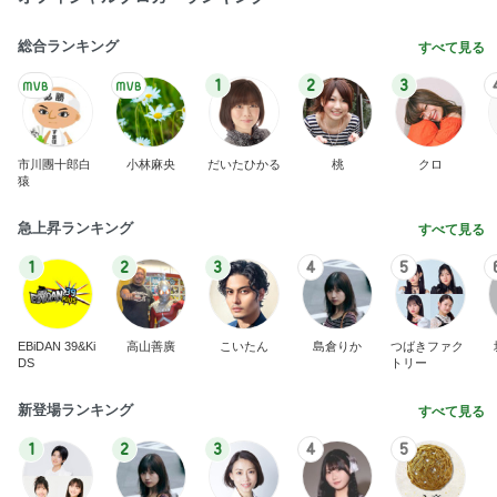
総合ランキング
すべて見る
1
2
3
市川團十郎白
小林麻央
だいたひかる
桃
クロ
猿
急上昇ランキング
すべて見る
1
2
3
4
5
EBiDAN 39&Ki
高山善廣
こいたん
島倉りか
つばきファク
DS
トリー
新登場ランキング
すべて見る
1
2
3
4
5