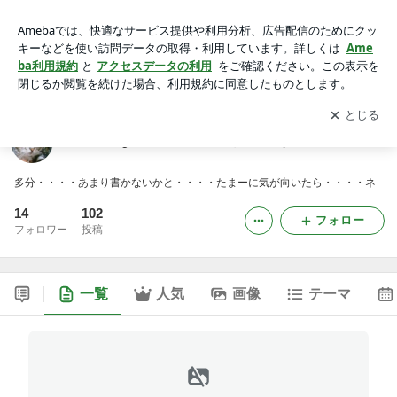
ZaboのAge of Conan、続くといいな日記
アプリをダウンロードして
ブログの更新通知
を受け取りまし
開く
ょう。
ZaboのAge of Conan、続くといいな日記
多分・・・・あまり書かないかと・・・・たまーに気が向いたら・・・・ネ
14
102
フォロー
フォロワー
投稿
一覧
人気
画像
テーマ