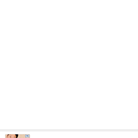
レジェンド松下のなんでもプレゼン！
Amebaトピックス
20時間前
暑い日のレストランは選び放題
Amebaトピックス
1日前
晩酌が進む長芋の簡単おつまみ
Amebaトピックス
21時間前
美奈代 探してた3coinsホルダー
Amebaトピックス
1日前
講師から告げられた子の足の現実
Amebaトピックス
11時間前