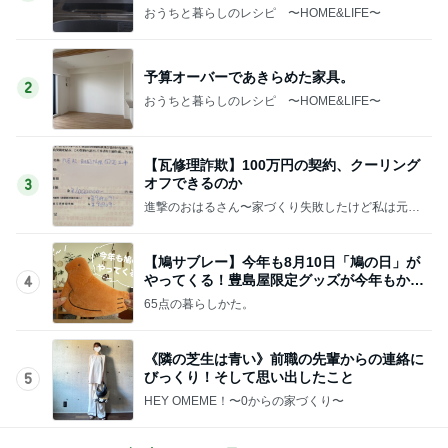
おうちと暮らしのレシピ 〜HOME&LIFE〜
予算オーバーであきらめた家具。
2
おうちと暮らしのレシピ 〜HOME&LIFE〜
【瓦修理詐欺】100万円の契約、クーリング
オフできるのか
3
進撃のおはるさん〜家づくり失敗したけど私は元気
です〜
【鳩サブレー】今年も8月10日「鳩の日」が
やってくる！豊島屋限定グッズが今年もかわ
4
いすぎる♡
65点の暮らしかた。
《隣の芝生は青い》前職の先輩からの連絡に
びっくり！そして思い出したこと
5
HEY OMEME！〜0からの家づくり〜