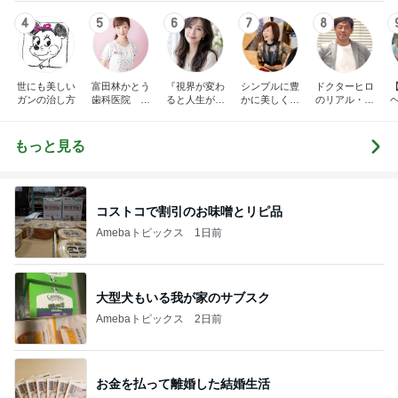
4
5
6
7
8
世にも美しい
富田林かとう
『視界が変わ
シンプルに豊
ドクターヒロ
ガンの治し方
歯科医院 み
ると人生が変
かに美しく自
のリアル・サ
ちこ先生ブロ
わる』あいこ
由に生きる
イエンス
グ
のアイケア日
記
もっと見る
コストコで割引のお味噌とリピ品
Amebaトピックス
1日前
大型犬もいる我が家のサブスク
Amebaトピックス
2日前
お金を払って離婚した結婚生活