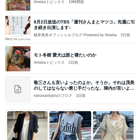
Amebaトピックス
10時間前
8月2日放送のTBS「週刊さんまとマツコ」先週に引
き続き出演します♪
植草美幸オフィシャルブログ Powered by Ameba
5日前
モト冬樹 愛犬は誰と寝たいのか
Amebaトピックス
2日前
敬三さんも言いよったのよか。そうか。それは茂美
のしてはならない禁じ手だったな。陣内が言いよる
のよ
nanasantojiroのブログ
3日前