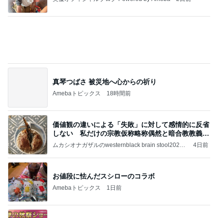
真琴つばさ 被災地へ心からの祈り
Amebaトピックス
18時間前
価値観の違いによる「失敗」に対して感情的に反省
しない 私だけの宗教仮称略称偶然と暗合教教義候
補
ムカシオナガザルのwesternblack brain stool2024
4日前
年（令和6）11月25日以来減酒断煙再開ムカシオナ
ガザル
お値段に怯んだスシローのコラボ
Amebaトピックス
1日前