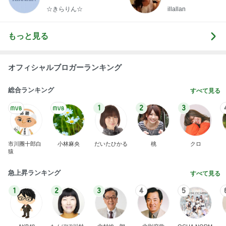
らりん☆のブログ
☆きらりん☆
illallan
もっと見る
オフィシャルブロガーランキング
総合ランキング
すべて見る
1
2
3
市川團十郎白
小林麻央
だいたひかる
桃
クロ
猿
急上昇ランキング
すべて見る
1
2
3
4
5