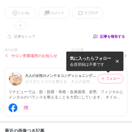
いいね
コメント
リブログ
6
記事を報告する
記事をシェア
前の記事
次の記事
サロン営業場所のお知らせ
花火大会&お土産
気に入ったらフォロー
会員登録は不要です
大人の女性のメンテ＆コンディショニングサロン リナビュー
フォロー
カラダとココロを整える 大人の女性のコンディショニングサロン renabeau
リナビューでは、筋・筋膜・骨格・血液循環、姿勢、フィジカルと
メンタルのバランスを整えることを大切にしています。 オイルセ
ラピー、アロマセラピー、チネイザン内臓セラピー、ホットストー
ン、ストレッチポールなどの多様なテクニックで癒しと結果をご提
供しています
最近の画像つき記事