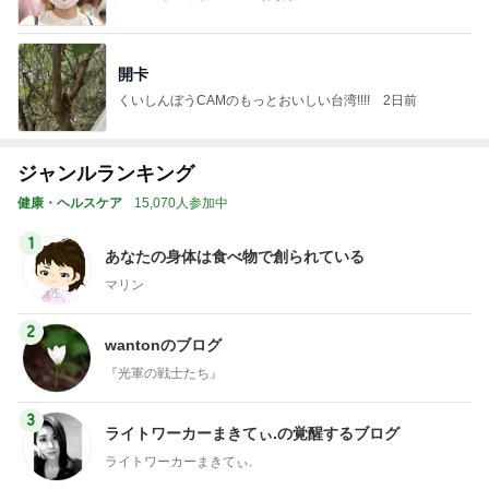
開卡
くいしんぼうCAMのもっとおいしい台湾!!!!
2日前
ジャンルランキング
健康・ヘルスケア
15,070人参加中
1
あなたの身体は食べ物で創られている
マリン
2
wantonのブログ
『光軍の戦士たち』
3
ライトワーカーまきてぃ.の覚醒するブログ
ライトワーカーまきてぃ.