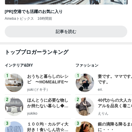
[PR]空港でも活躍のお気に入り
Amebaトピックス
16時間前
記事を読む
トップブロガーランキング
インテリア&DIY
ファッション
1
1
おうちと暮らしのレシ
妻です。ママです
ピ 〜HOME&LIFE〜
です。
yuki (ドキ子）
eri.
2
2
ほんとうに必要な物し
40代からの大人
か持たない暮らし◆Ke
アルを品良く着こ
ep Life Simple◆〜イ
ファッションブロ
yukiko
えりん
ンテリアのきろく〜
3
3
１００均・カルディ大
銀の滴降る降るま
好き！食いしん坊☆き
に・・・