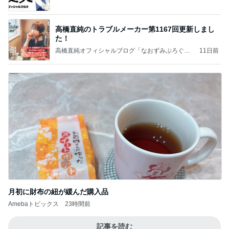
高橋直純のトラブルメーカー第1167回更新しまし
た！
高橋直純オフィシャルブログ「なおずみぶろぐ」
11日前
Powered by Ameba
月初に財布の紐が緩んだ購入品
Amebaトピックス
23時間前
記事を読む