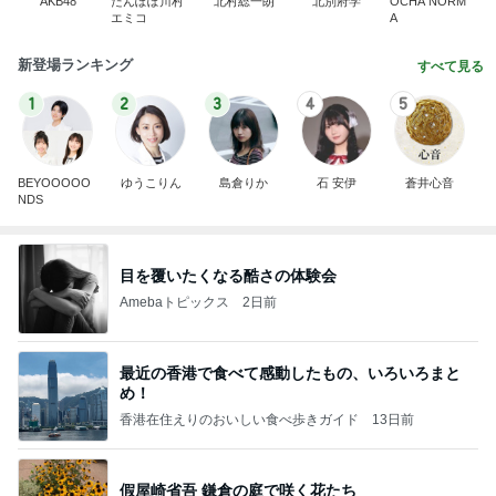
AKB48
たんぽぽ川村
北村総一朗
北別府学
OCHA NORM
エミコ
A
新登場ランキング
すべて見る
1
2
3
4
5
BEYOOOOO
ゆうこりん
島倉りか
石 安伊
蒼井心音
NDS
目を覆いたくなる酷さの体験会
Amebaトピックス
2日前
最近の香港で食べて感動したもの、いろいろまと
め！
香港在住えりのおいしい食べ歩きガイド
13日前
假屋崎省吾 鎌倉の庭で咲く花たち