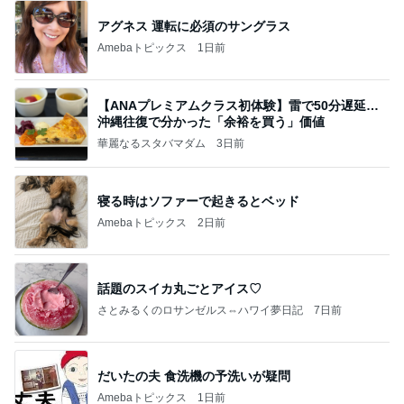
アグネス 運転に必須のサングラス
Amebaトピックス
1日前
【ANAプレミアムクラス初体験】雷で50分遅延…
沖縄往復で分かった「余裕を買う」価値
華麗なるスタバマダム
3日前
寝る時はソファーで起きるとベッド
Amebaトピックス
2日前
話題のスイカ丸ごとアイス♡
さとみるくのロサンゼルス⇔ハワイ夢日記
7日前
だいたの夫 食洗機の予洗いが疑問
Amebaトピックス
1日前