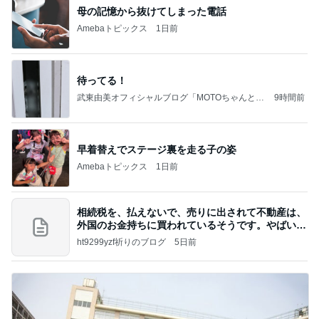
母の記憶から抜けてしまった電話
Amebaトピックス
1日前
待ってる！
武東由美オフィシャルブログ「MOTOちゃんとの
9時間前
はっぴぃな毎日」Powered by Ameba
早着替えでステージ裏を走る子の姿
Amebaトピックス
1日前
相続税を、払えないで、売りに出されて不動産は、
外国のお金持ちに買われているそうです。やばいで
すよ
ht9299yzf祈りのブログ
5日前