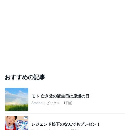
写真をインクジェットで印刷できる１００均のプ
リントできるプラ板でキーホルダー作ってみた
【女性限定】伊丹・大阪のレジン教室ハチミツ｜元手芸
2026年8月6日
店員が教える40代からのアクセサリー作りと販売・撮影
このハッシュタグの記事を見る
芸能人・有名人ブログ TOPへ
｢海のはじまり｣子役の現在に｢美人さん｣
Amebaトピックス
1日前
イベント出展します‼️
ヒーリングアート☆MIU.☆
10日前