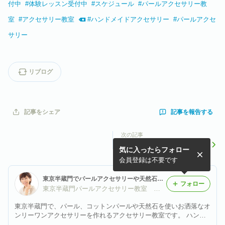
付中
#
体験レッスン受付中
#
スケジュール
#
パールアクセサリー教
室
#
アクセサリー教室
#
ハンドメイドアクセサリー
#
パールアクセ
サリー
リブログ
記事を報告する
記事をシェア
次の記事
「作るのがやっぱり好き」お
気に入ったらフォロー
仕事と両立しながらベーシッ
ク講座を修了された生徒様
会員登録は不要です
東京半蔵門でパールアクセサリーや天然石アクセサリー作りを基礎から楽しむ初心者様安心のおしゃれな大人のハンドメイドお稽古教室
フォロー
東京半蔵門パールアクセサリー教室 ル・シエル
東京半蔵門で、パール、コットンパールや天然石を使いお洒落なオ
ンリーワンアクセサリーを作れるアクセサリー教室です。 ハンド
メイドアクセサリー初心者様や経験者様でも楽しめるお教室の様子