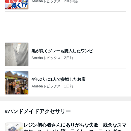
藤あや子「熱湯が」火傷に心配の声
Amebaトピックス
9時間前
画面越しに、ものづくりを楽しむ時間。
Ｒ＋
4日前
ジャンルランキング
ヨーロッパからお届け
6,541人参加中
1
ロンドンあれこれ
hancha007
2
イギリス毒舌日記
wiltomo
3
スコットランドひきこもり日記