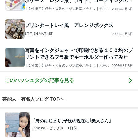
Norizo
4
5
6
7
8
ええかげん英
おじょーず！L
スコットラン
yumi Wien
Simple Pleasur
国田舎暮らし
ife☆in スイス
ドは今日も曇
es
り空
もっと見る
長男が部活に持っていく冷凍今川焼
Amebaトピックス
1日前