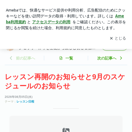
レッスンスケジュール | 東京半蔵門でパールアクセサリーや天
然石アクセサリー作りを基礎から楽しむ初心者様安心のおしゃ
アプリをダウンロードして
ブログの更新通知
を受け取りまし
開く
れな大人のハンドメイドお稽古教室
ょう。
東京半蔵門でパールアクセサリーや天然石ア
フォロー
クセサリー作りを基礎から楽しむ初心者様安
心のおしゃれな大人のハンドメイドお稽古教
室
前の記事へ
一覧
次の記事へ
レッスン再開のお知らせと9月のスケ
ジュールのお知らせ
2026年08月05日(水)
テーマ：
レッスン日程