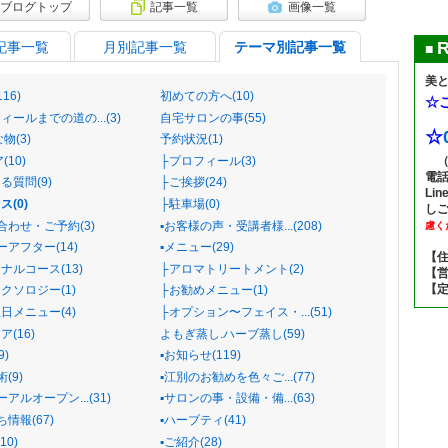
ブログトップ
記事一覧
画像一覧
R
記事一覧
月別記事一覧
テーマ別記事一覧
■
美
16)
初めての方へ(10)
☆
ィールまでの道の...(3)
自宅サロンの事(55)
☆
物(3)
予約状況(1)
10)
├プロフィール(3)
電
る質問(9)
├ご挨拶(24)
Li
ス(0)
├駐車場(0)
し
い合わせ・ご予約(3)
▪️お客様の声・受講者様...(208)
慮く
ーアフター(14)
▪️メニュー(29)
【
ナルコース(13)
├アロマトリートメント(2)
【営
【定
クソロジー(1)
├お勧めメニュー(1)
日メニュー(4)
├オプション〜フェイス・...(51)
(16)
よもぎ蒸し.ハーブ蒸し(59)
9)
▪️お知らせ(119)
術(9)
▪️江別のお勧めを色々ご...(77)
ーアルオープン...(31)
▪️サロンの事・設備・備...(63)
ち情報(67)
▪️ハーブティ(41)
10)
▪️ご紹介(28)