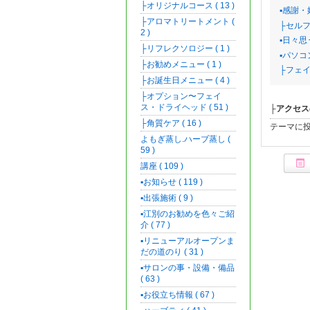
├オリジナルコース ( 13 )
▪️感謝・
├アロマトリートメント (
├セルフ
2 )
▪️日々思
├リフレクソロジー ( 1 )
▪️パソコ
├お勧めメニュー ( 1 )
├フェイ
├お誕生日メニュー ( 4 )
├オプション〜フェイ
ス・ドライヘッド ( 51 )
├アクセス
├角質ケア ( 16 )
テーマに
よもぎ蒸し.ハーブ蒸し (
59 )
講座 ( 109 )
▪️お知らせ ( 119 )
▪️出張施術 ( 9 )
▪️江別のお勧めを色々ご紹
介 ( 77 )
▪️リニューアルオープンま
だの道のり ( 31 )
▪️サロンの事・設備・備品
( 63 )
▪️お役立ち情報 ( 67 )