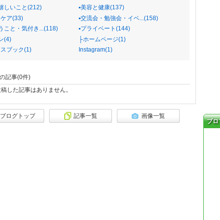
嬉しいこと(212)
▪️美容と健康(137)
ケア(33)
▪️交流会・勉強会・イベ...(158)
うこと・気付き...(118)
▪️プライベート(144)
ン(4)
├ホームページ(1)
スブック(1)
Instagram(1)
の記事(
0
件)
投稿した記事はありません。
ブログトップ
記事一覧
画像一覧
プロ