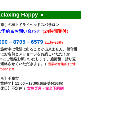
elaxing Happy
■
と癒しの極上ドライヘッドスパサロン
ご予約＆お問い合わせ
（24時間受付）
090－8705－6579
（11時~16時）
（施術中は電話に出ることが出来ません。留守番
話にお名前とメッセージをお残しいただくか、
nenにご連絡お願いいたします。施術後、折り返
ご連絡させていただきます。）
営業のお電話はご遠
ださいませ。
住所】千歳市
業時間】11:00～17:00(最終受付16時)
休日】不定休 /
女性専用・完全予約制