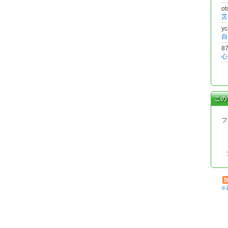
o
y
8
この
フ
※