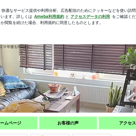
新規登録
ダの食玩を発見
芸能人ブログ
人気ブログ
をHappyに
 頭皮からココロとカラダと脳をHap
０年後もHappyに
ームページ
お客様の声
アクセス