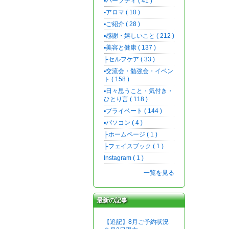
▪️ハーブティ ( 41 )
▪️アロマ ( 10 )
▪️ご紹介 ( 28 )
▪️感謝・嬉しいこと ( 212 )
▪️美容と健康 ( 137 )
├セルフケア ( 33 )
▪️交流会・勉強会・イベン
ト ( 158 )
▪️日々思うこと・気付き・
ひとり言 ( 118 )
▪️プライベート ( 144 )
▪️パソコン ( 4 )
├ホームページ ( 1 )
├フェイスブック ( 1 )
Instagram ( 1 )
一覧を見る
最新の記事
【追記】8月ご予約状況