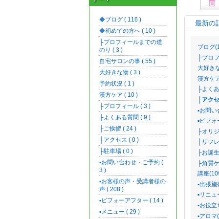
ブログ ( 116 )
最新の
初めての方へ ( 10 )
├プロフィールまでの道
ブログ(1
のり ( 3 )
├プロフ
自宅サロンの事 ( 55 )
大好きな
大好きな物 ( 3 )
漢方ケア(
予約状況 ( 1 )
├よくあ
漢方ケア ( 10 )
├アクセ
├プロフィール ( 3 )
▪️お問
├よくある質問 ( 9 )
▪️ビフォ
├ご挨拶 ( 24 )
├オリジ
├アクセス ( 0 )
├リフレ
├駐車場 ( 0 )
├お誕生
▪️お問い合わせ・ご予約 (
├角質ケア
3 )
講座(10
▪️お客様の声・受講者様の
▪️出張施
声 ( 208 )
▪️リニュ
▪️ビフォーアフター ( 14 )
▪️お役立
▪️メニュー ( 29 )
▪️アロマ(