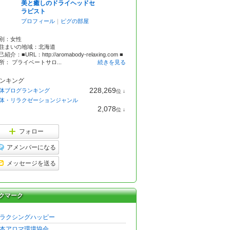
美と癒しのドライヘッドセ
ラピスト
プロフィール
｜
ピグの部屋
別：
女性
住まいの地域：
北海道
紹介：■URL：http://aromabody-relaxing.com ■
所： プライベートサロ...
続きを見る
ンキング
228,269
体ブログランキング
位
↓
ラ
体・リラクゼーションジャンル
ン
2,078
位
↓
キ
ラ
ン
ン
グ
キ
フォロー
下
ン
降
グ
アメンバーになる
下
降
メッセージを送る
クマーク
ラクシングハッピー
本アロマ環境協会