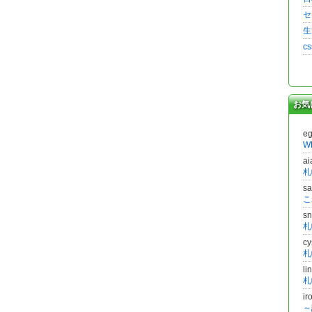
セ
生
c
お気
e
W
a
札
s
こ
s
札
c
l
ir