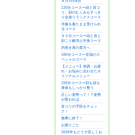
８月3日現在
120分コース〜頭と首コ
リ、顔のむくみもすっき
り全身リラックスコース
洋服を着たまま受けられ
るコース
９０分コース〜頭と首と
顔こり解消上半身コース
内巻き肩の貴方へ
180分コース〜至福のス
ペシャルコース
【メニュー】体調・お疲
れ・お悩みに合わせたオ
リジナルメニュー
150分コース〜顔も頭も
身体もしっかり整う
正しい姿勢って！？姿勢
が変われば、、、
首コリの予防をチェッ
ク！
無事に終了！
お困りごと
2026年もどうぞ宜しくお