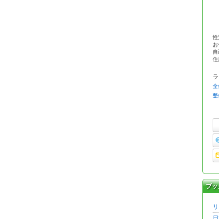
性
お
自己
住
ラ
全
整
ブッ
リ
日