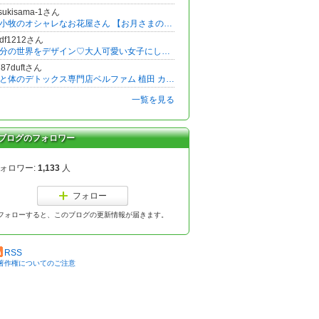
tsukisama-1さん
苫小牧のオシャレなお花屋さん 【お月さまのたね】
cdf1212さん
自分の世界をデザイン♡大人可愛い女子にしあわせに変身する魔法♡
787duftさん
心と体のデトックス専門店ベルファム 植田 カオリ
一覧を見る
ブログのフォロワー
ォロワー:
1,133
人
フォロー
フォローすると、このブログの更新情報が届きます。
RSS
著作権についてのご注意