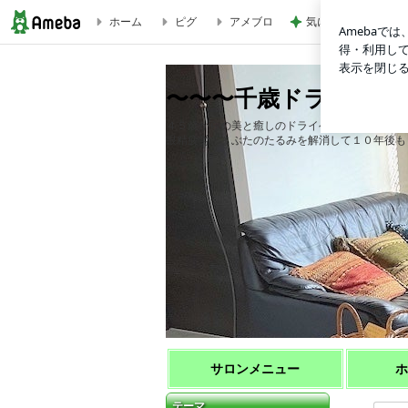
ホーム
ピグ
アメブロ
気になっていたコメ
ブログ｜〜〜〜千歳ドライヘッド 頭皮からココロとカラダと脳
〜〜〜千歳ドライヘッド
４５歳からの美と癒しのドライヘッド&小顔
眼精疲労、まぶたのたるみを解消して１０年後も２
サロンメニュー
ホ
テーマ