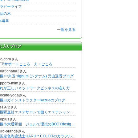
ラピーライフ
活の木
ss編集
一覧を見る
に入りブログ
go-coroさん
EBサポートこころ・え・ごころ
iaia5ohana3さん
幌 中央区 signum (シグナム) 元山遥香ブログ
apporo-mlmさん
れが正しいネットワークビジネスの在り方
nocafe-yogaさん
幌ヨガインストラクターkazueのブログ
ys1972さん
札幌駅直結エステサロンで働くエステシャンのつぶやき
inoplusさん
札幌市大通駅側 ジェルで理想のBODYdesign痛くないオールハンドエステ LINOPLUS
oiro-orangeさん
～認定色彩療法士HARU＊COLORのカラフル色暮らしdeストレスフリーな毎日を～