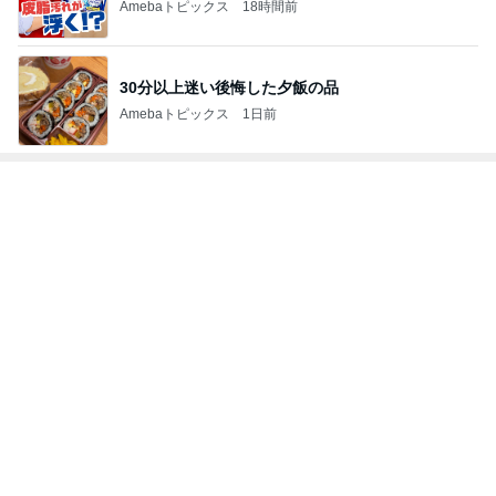
強子の楽しい（？）ママ友トラブル【年長編】第10
2話
ウメブログ
2日前
加熱4分でしっとりウマいサラダチキン
Amebaトピックス
2日前
假屋崎省吾 軽井沢駅構内のダリア
Amebaトピックス
19時間前