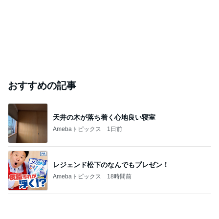
ありがとうございます
市川團十郎白猿オフィシャルB
4日前
女芸人部門ランキング
八幡カオル
だいたひかる
野沢直子
平野ノラ
オジョー
と
ん
もっと見る
肉汁飛び散るゲンコツ級の唐揚げ
Amebaトピックス
19時間前