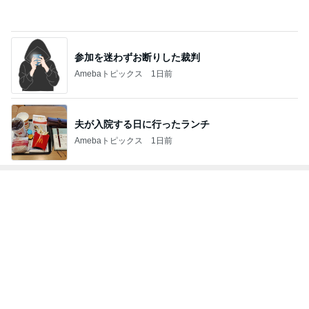
目ん玉が飛び出た海外旅行の見積もり
Amebaトピックス
2日前
レジェンド松下のなんでもプレゼン！
Amebaトピックス
18時間前
30分以上迷い後悔した夕飯の品
Amebaトピックス
1日前
芸能人・有名人ブログ TOPへ
#
母乳育児
双子育児1年間のミルク代に驚愕…！