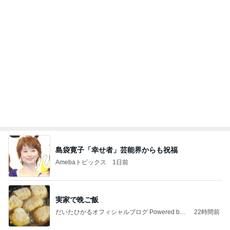
にこ⌇不妊治療→双子妊娠ゼロスタート奮闘記 ⸒⸒
2026年8月8日
ピュアレーン7gと37gどっちを買う？何日もつ
か、リアルな使用量とコスパの話
susuneko20のブログ
2026年8月8日
圧倒的時短！ベビースマイルハンズフリー搾乳機
が神商品すぎ
にこ⌇不妊治療→双子妊娠ゼロスタート奮闘記 ⸒⸒
2026年8月8日
このハッシュタグの記事を見る
会社につけていける主役級ピアス
Amebaトピックス
1日前
大当たり？！ディズニーストア夏祭り…何当た
る？！夏祭りくじに挑戦！！！
高校生Dヲタ Ꭰ-ᎮꭵꭹꭴのDisneyにっき！！✎ܚ
13日前