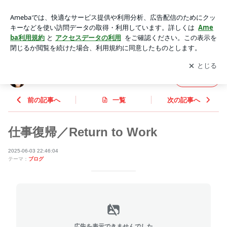
仕事復帰／Return to Work | REINA Official Blog Powered by A
meba
アプリをダウンロードして
ブログの更新通知
を受け取りまし
開く
ょう。
REINA Official Blog
フォロー
前の記事へ
一覧
次の記事へ
仕事復帰／Return to Work
2025-06-03 22:46:04
テーマ：
ブログ
広告を表示できませんでした