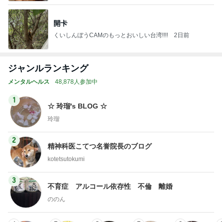
開卡
くいしんぼうCAMのもっとおいしい台湾!!!!
2日前
ジャンルランキング
メンタルヘルス
48,878人参加中
1
☆ 玲瑠's BLOG ☆
玲瑠
2
精神科医こてつ名誉院長のブログ
kotetsutokumi
3
不育症 アルコール依存性 不倫 離婚
ののん