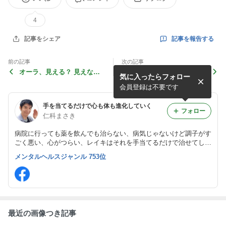
4
記事を報告する
記事をシェア
前の記事
次の記事
オーラ、見える？ 見えな
レイキは遠隔と対面と、どっ
気に入ったらフォロー
い？ ほんと？ 錯覚？
ち？
会員登録は不要です
手を当てるだけで心も体も進化していく
フォロー
仁科まさき
病院に行っても薬を飲んでも治らない、病気じゃないけど調子がす
ごく悪い、心がつらい、レイキはそれを手当てるだけで治せてしま
います。4500人を教えたノウハウ満載の講習であなたもレイキが
メンタルヘルスジャンル 753位
１日で使えるようになります。
最近の画像つき記事