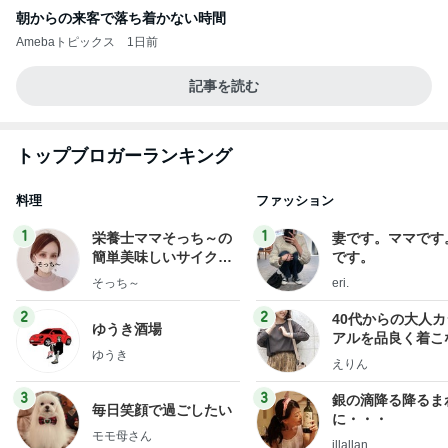
朝からの来客で落ち着かない時間
Amebaトピックス
1日前
記事を読む
トップブロガーランキング
料理
ファッション
1
1
栄養士ママそっち～の
妻です。ママです
簡単美味しいサイクル
です。
献立
そっち～
eri.
2
2
40代からの大人
ゆうき酒場
アルを品良く着こ
ゆうき
ファッションブロ
えりん
3
3
銀の滴降る降るま
毎日笑顔で過ごしたい
に・・・
モモ母さん
illallan