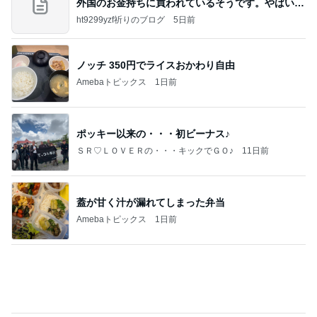
Amebaトピックス
1日前
ポッキー以来の・・・初ビーナス♪
ＳＲ♡ＬＯＶＥＲの・・・キックでＧＯ♪
11日前
蓋が甘く汁が漏れてしまった弁当
Amebaトピックス
1日前
待ってる！
武東由美オフィシャルブログ「MOTOちゃんとの
7時間前
はっぴぃな毎日」Powered by Ameba