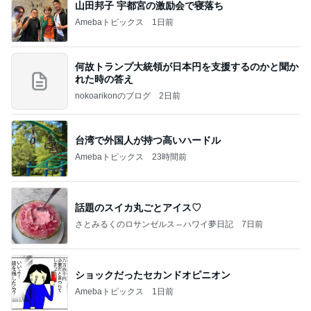
山田邦子 宇都宮の激励会で寝落ち
Amebaトピックス
1日前
何故トランプ大統領が日本円を支援するのかと聞か
れた時の答え
nokoarikonのブログ
2日前
台湾で外国人が持つ高いハードル
Amebaトピックス
23時間前
話題のスイカ丸ごとアイス♡
さとみるくのロサンゼルス⇔ハワイ夢日記
7日前
ショックだったセカンドオピニオン
Amebaトピックス
1日前