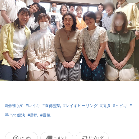
#
臨機応変
#
レイキ
#
直傳靈氣
#
レイキヒーリング
#
病腺
#
ヒビキ
#
手当て療法
#
霊気
#
靈氣
いいね
コメント
リブログ