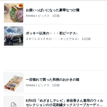
ポッキー以来の・・・初ビーナス♪
ＳＲ♡ＬＯＶＥＲの・・・キックでＧＯ♪
11日前
一目惚れで買った和柄のおかきの箱
Amebaトピックス
1日前
8月6日「めざましテレビ」林佑香さん着用のウィル
セレクションの小花刺繍タックスリーブカーディガ
ン
れなのブログ
20時間前
無言で送迎した37.3℃の双子