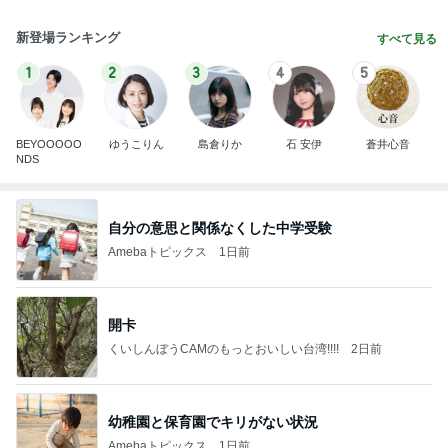
新登場ランキング
すべて見る
1
2
3
4
5
BEYOOOOO
ゆうこりん
島倉りか
石 安伊
蒼井心音
NDS
自分の意思と関係なくした中学受験
Amebaトピックス
1日前
開卡
くいしんぼうCAMのもっとおいしい台湾!!!!
2日前
幼稚園と保育園でキリがない状況
Amebaトピックス
1日前