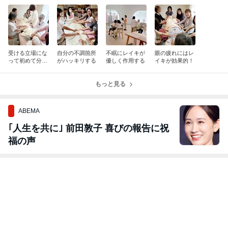
受ける立場にな
自分の不調箇所
不眠にレイキが
眼の疲れにはレ
って初めて分か
がハッキリする
優しく作用する
イキが効果的！
ることも多い
もっと見る
ABEMA
｢人生を共に｣ 前田敦子 喜びの報告に祝
福の声