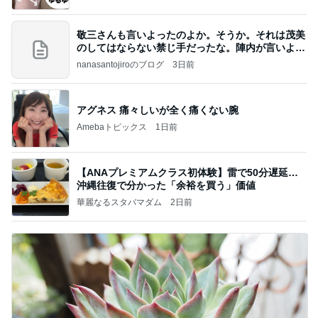
敬三さんも言いよったのよか。そうか。それは茂美
のしてはならない禁じ手だったな。陣内が言いよる
のよ
nanasantojiroのブログ
3日前
アグネス 痛々しいが全く痛くない腕
Amebaトピックス
1日前
【ANAプレミアムクラス初体験】雷で50分遅延…
沖縄往復で分かった「余裕を買う」価値
華麗なるスタバマダム
2日前