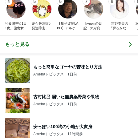
4
5
6
7
8
摂食障害✩1日
統合失調症と
【量子波動LA
kyupinの日
吉野奏美の
1食。偏食女。
発達障害、ゆ
BO】アルケミ
記 気が向け
『夢をかなえ
人と食事が出
こたんのブロ
スト
ば更新
る魔法のブロ
来ない。私の
グ
グ』
身体は、ケー
もっと見る
キで出来てい
る。
もっと簡単なゴーヤの苦味とり方法
Amebaトピックス
1日前
古村比呂 届いた無農薬野菜や果物
Amebaトピックス
1日前
安っぽい100均の小箱が大変身
Amebaトピックス
11時間前