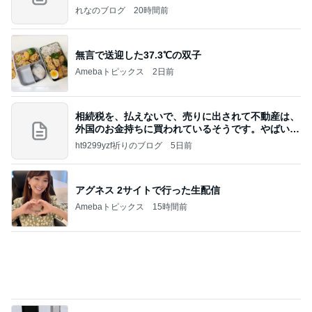
Amebaトピックス
2日前
相続税を、払えないで、売りに出されて不動産は、
外国のお金持ちに買われているそうです。やばいで
すよ
ht9299yzf祈りのブログ
5日前
アグネス 2サイトで行った生配信
Amebaトピックス
15時間前
待ってる！
武東由美オフィシャルブログ「MOTOちゃんとの
7時間前
はっぴぃな毎日」Powered by Ameba