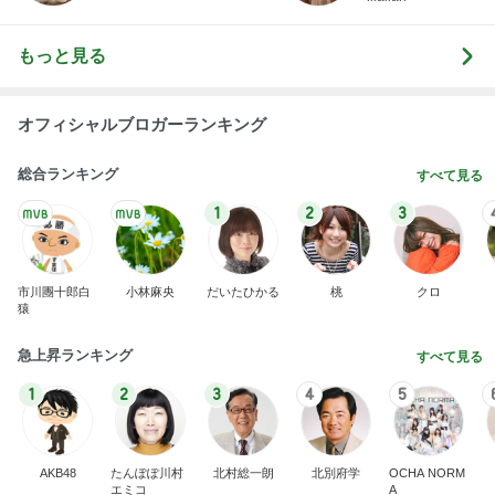
もっと見る
オフィシャルブロガーランキング
総合ランキング
すべて見る
1
2
3
市川團十郎白
小林麻央
だいたひかる
桃
クロ
猿
急上昇ランキング
すべて見る
1
2
3
4
5
AKB48
たんぽぽ川村
北村総一朗
北別府学
OCHA NORM
エミコ
A