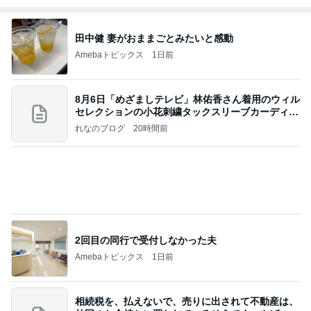
田中健 妻がおままごとみたいと感動
Amebaトピックス
1日前
8月6日「めざましテレビ」林佑香さん着用のウィル
セレクションの小花刺繍タックスリーブカーディガ
ン
れなのブログ
20時間前
2回目の同行で受付しなかった夫
Amebaトピックス
1日前
相続税を、払えないで、売りに出されて不動産は、
外国のお金持ちに買われているそうです。やばいで
すよ
ht9299yzf祈りのブログ
5日前
ノッチ 350円でライスおかわり自由