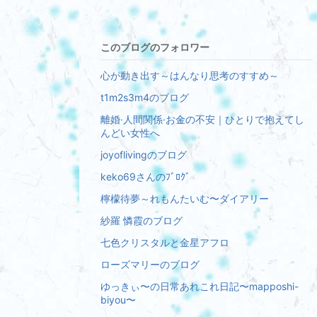
このブログのフォロワー
心が動き出す～はんなり思考のすすめ～
t1m2s3m4のブログ
離婚·人間関係·お金の不安｜ひとりで抱えてし
んどい女性へ
joyoflivingのブログ
keko69さんのﾌﾞﾛｸﾞ
檸檬待夢～れもんたいむ〜ダイアリー
紗羅 憐霞のブログ
七色クリスタルと金星アフロ
ローズマリーのブログ
ゆっきぃ〜の日常あれこれ日記〜mapposhi-
biyou〜