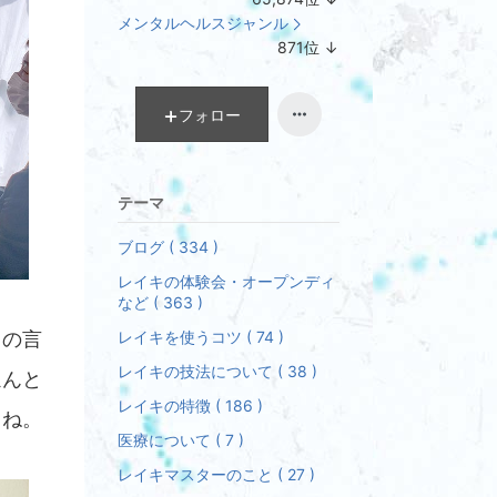
ラ
メンタルヘルスジャンル
ン
871
位
↓
キ
ラ
ン
ン
グ
キ
フォロー
下
ン
降
グ
下
テーマ
降
ブログ ( 334 )
レイキの体験会・オープンディ
など ( 363 )
山の言
レイキを使うコツ ( 74 )
レイキの技法について ( 38 )
ほんと
レイキの特徴 ( 186 )
よね。
医療について ( 7 )
レイキマスターのこと ( 27 )