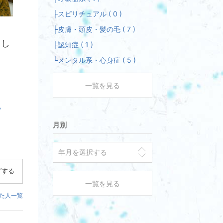
├スピリチュアル ( 0 )
├皮膚・頭皮・髪の毛 ( 7 )
まし
├認知症 ( 1 )
└メンタル系・心身症 ( 5 )
一覧を見る
グ
月別
グする
一覧を見る
た人一覧