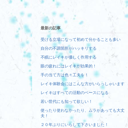
最新の記事
受ける立場になって初めて分かることも多い
自分の不調箇所がハッキリする
不眠にレイキが優しく作用する
眼の疲れにはレイキが効果的！
手の当て方は色々工夫を！
レイキ体験会にはこんな方がいらっしゃいます
レイキはすべての活動のベースになる
若い世代にも知って欲しい！
使ったり使わなかったり、ムラがあっても大丈
夫！
２０年ぶりにいらして下さいました！