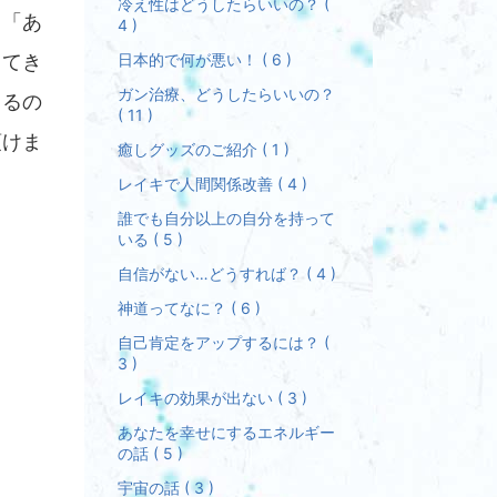
冷え性はどうしたらいいの？ (
と「あ
4 )
日本的で何が悪い！ ( 6 )
出てき
ガン治療、どうしたらいいの？
じるの
( 11 )
頂けま
癒しグッズのご紹介 ( 1 )
レイキで人間関係改善 ( 4 )
誰でも自分以上の自分を持って
いる ( 5 )
も
自信がない…どうすれば？ ( 4 )
神道ってなに？ ( 6 )
自己肯定をアップするには？ (
3 )
」
レイキの効果が出ない ( 3 )
あなたを幸せにするエネルギー
の話 ( 5 )
宇宙の話 ( 3 )