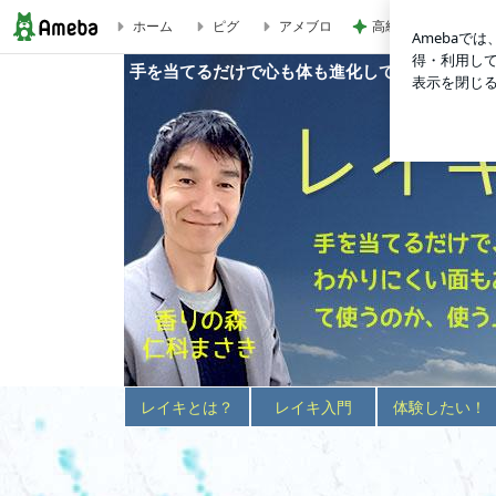
高級な卵をつかった2
ホーム
ピグ
アメブロ
レイキ、ほんとにあるのね(笑) | 手を当てるだけで心も体も
手を当てるだけで心も体も進化していく
レイキとは？
レイキ入門
体験したい！