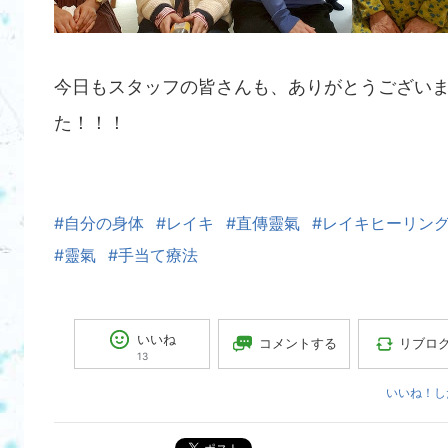
今日もスタッフの皆さんも、ありがとうござい
た！！！
#自分の身体
#レイキ
#直傳靈氣
#レイキヒーリン
#靈氣
#手当て療法
いいね
コメントする
リブロ
13
いいね！し
ポスト