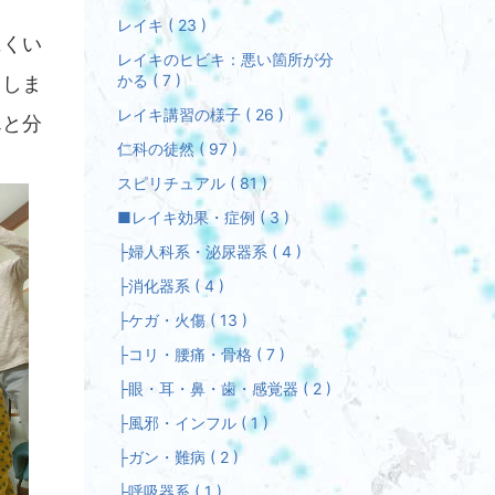
レイキ ( 23 )
にくい
レイキのヒビキ：悪い箇所が分
かる ( 7 )
てしま
レイキ講習の様子 ( 26 )
んと分
仁科の徒然 ( 97 )
スピリチュアル ( 81 )
■レイキ効果・症例 ( 3 )
├婦人科系・泌尿器系 ( 4 )
├消化器系 ( 4 )
├ケガ・火傷 ( 13 )
├コリ・腰痛・骨格 ( 7 )
├眼・耳・鼻・歯・感覚器 ( 2 )
├風邪・インフル ( 1 )
├ガン・難病 ( 2 )
├呼吸器系 ( 1 )