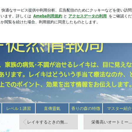
80円のプリン
芸能人ブログ
人気ブログ
新規登録
ロ
進化していく
レベル１講習
直傳靈氣
香りの森の特徴
マスター紹介
レイキするときの無意識とか自然体とかって分かりづらい？
栄養高いオートミールの美味しく簡単な作り方