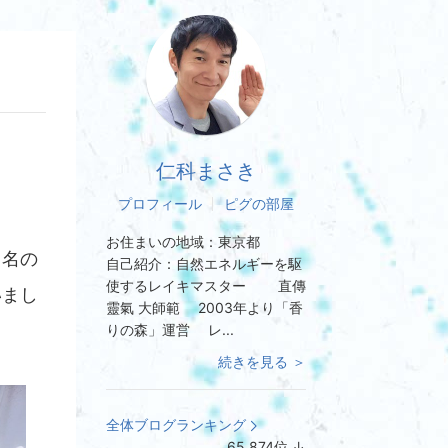
仁科まさき
プロフィール
ピグの部屋
お住まいの地域：
東京都
６名の
自己紹介：
自然エネルギーを駆
使するレイキマスター 直傳
いまし
靈氣 大師範 2003年より「香
りの森」運営 レ...
続きを見る ＞
全体ブログランキング
65,874
位
↓