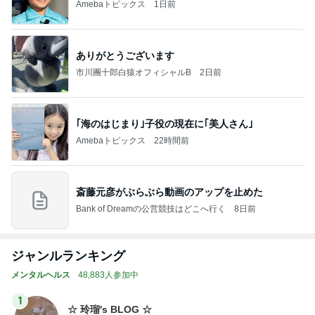
Amebaトピックス
1日前
ありがとうございます
市川團十郎白猿オフィシャルB
2日前
｢海のはじまり｣子役の現在に｢美人さん｣
Amebaトピックス
22時間前
斎藤元彦がぶらぶら動画のアップを止めた
Bank of Dreamの公営競技はどこへ行く
8日前
ジャンルランキング
メンタルヘルス
48,883人参加中
1
☆ 玲瑠's BLOG ☆