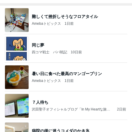
難しくて挫折しそうなフロアタイル
Amebaトピックス
1日前
同じ夢
四コマ戦士 パパ戦記
10日前
暑い日に食べた最高のマンゴープリン
Amebaトピックス
1日前
７人待ち
沢田聖子オフィシャルブログ「In My Heartな旅日
2日前
記」by Ameba
病院の後に迷うコメダのかき氷