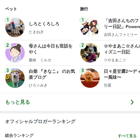
ペット
旅行
1
1
「吉田さんちのフ
しろとくろしろ
リー日記」Powere
たまねぎ
y Ameba 吉田さ
吉田さんファミリー
ミリーオフィシャ
ログ
2
2
母さんは今日も世話を
☆やまあこ☆さん
やく
ィズニー日記
藤緒 ミルカ
☆やまあこ☆
3
3
白柴 『きなこ』 のお気
日々是甘露2〜デ
楽ブログ
ー風味〜
ひろ☆みき
甘露
もっと見る
オフィシャルブロガーランキング
総合ランキング
すべて見る