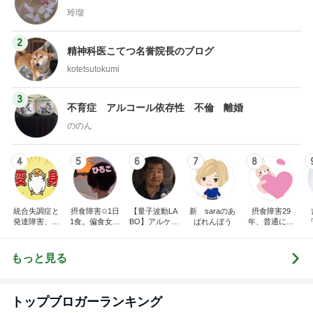
玲瑠
2
精神科医こてつ名誉院長のブログ
kotetsutokumi
3
不育症 アルコール依存性 不倫 離婚
ののん
4
5
6
7
8
統合失調症と
摂食障害✩1日
【量子波動LA
新 saraのあ
摂食障害29
発達障害、ゆ
1食。偏食女。
BO】アルケミ
ばれんぼう
年、普通に食
こたんのブロ
人と食事が出
スト
べられない
グ
来ない。私の
身体は、ケー
もっと見る
キで出来てい
る。
トップブロガーランキング