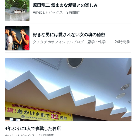
原田龍二 気ままな愛猫との楽しみ
Amebaトピックス
9時間前
好きな男には愛されない女の魂の秘密
クノタチホオフィシャルブログ「恋学・性学研
24時間前
究室」Powered by Ameba
4年ぶりに1人で参戦したお店
Amebaトピックス
24時間前