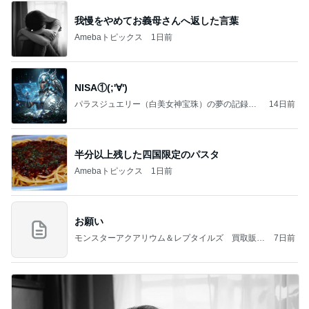
我慢をやめてお義母さんへ返した言葉
Amebaトピックス
1日前
NISA①(;'∀')
パラスジュエリー（白美女神宝珠）の夢の記録
14日前
（続編）
半分以上残した四国限定のパスタ
Amebaトピックス
1日前
お願い
モンスターアクアリウム＆レプタイルズ 買取販売
7日前
情報