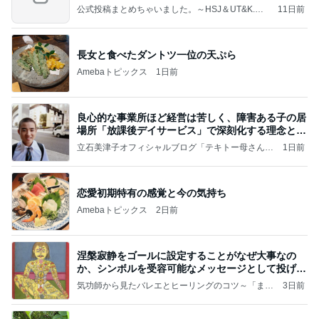
公式投稿まとめちゃいました。～HSJ＆UT&K.O.
11日前
～
長女と食べたダントツ一位の天ぷら
Amebaトピックス
1日前
良心的な事業所ほど経営は苦しく、障害ある子の居
場所「放課後デイサービス」で深刻化する理念と現
実の
立石美津子オフィシャルブログ「テキトー母さんの
1日前
すすめ」Powered by Ameba
恋愛初期特有の感覚と今の気持ち
Amebaトピックス
2日前
涅槃寂静をゴールに設定することがなぜ大事なの
か、シンボルを受容可能なメッセージとして投げる
ことが
気功師から見たバレエとヒーリングのコツ～「まと
3日前
いのば」ブログ