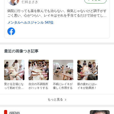
仁科まさき
病院に行っても薬を飲んでも治らない、病気じゃないけど調子がす
ごく悪い、心がつらい、レイキはそれを手当てるだけで治せてしま
います。4500人を教えたノウハウ満載の講習であなたもレイキが
メンタルヘルスジャンル 547位
１日で使えるようになります。
最近の画像つき記事
受ける立場にな
自分の不調箇所
不眠にレイキが
眼の疲れにはレ
って初めて分か
がハッキリする
優しく作用する
イキが効果的！
ることも多い
もっと見る
ABEMA