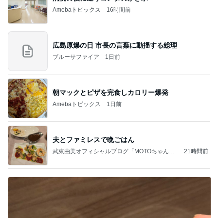
Amebaトピックス
16時間前
広島原爆の日 市長の言葉に動揺する総理
ブルーサファイア
1日前
朝マックとピザを完食しカロリー爆発
Amebaトピックス
1日前
夫とファミレスで晩ごはん
武東由美オフィシャルブログ「MOTOちゃんと
21時間前
のはっぴぃな毎日」Powered by Ameba