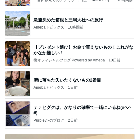
meba 吉田さんファミリーオフィシャルブログ
急遽決めた箱根と三嶋大社への旅行
Amebaトピックス
16時間前
【プレゼント選び】お金で買えないもの！これがな
かなか難しい！
桃オフィシャルブログ Powered by Ameba
10日前
腑に落ちた失いたくないもの2番目
Amebaトピックス
1日前
テテとグクは、かなりの確率で一緒にいるね(#^.^
#)
Purplevjkのブログ
2日前