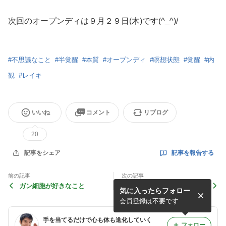
次回のオープンディは９月２９日(木)です(^_^)/
#
不思議なこと
#
半覚醒
#
本質
#
オープンディ
#
瞑想状態
#
覚醒
#
内
観
#
レイキ
いいね
コメント
リブログ
20
記事を報告する
記事をシェア
前の記事
次の記事
ガン細胞が好きなこと
９月１０月のお知らせ(受講
気に入ったらフォロー
向け)
会員登録は不要です
手を当てるだけで心も体も進化していく
フォロー