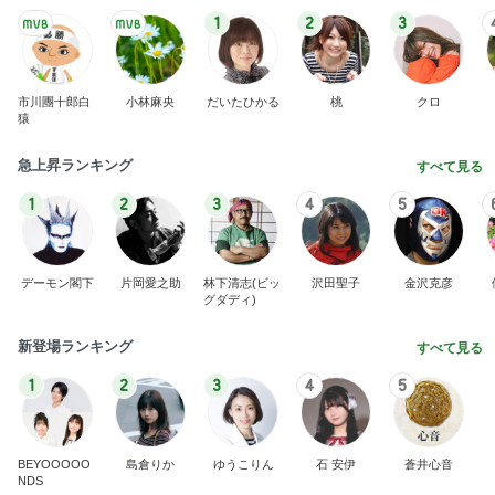
1
2
3
市川團十郎白
小林麻央
だいたひかる
桃
クロ
猿
急上昇ランキング
すべて見る
1
2
3
4
5
デーモン閣下
片岡愛之助
林下清志(ビッ
沢田聖子
金沢克彦
グダディ)
新登場ランキング
すべて見る
1
2
3
4
5
BEYOOOOO
島倉りか
ゆうこりん
石 安伊
蒼井心音
NDS