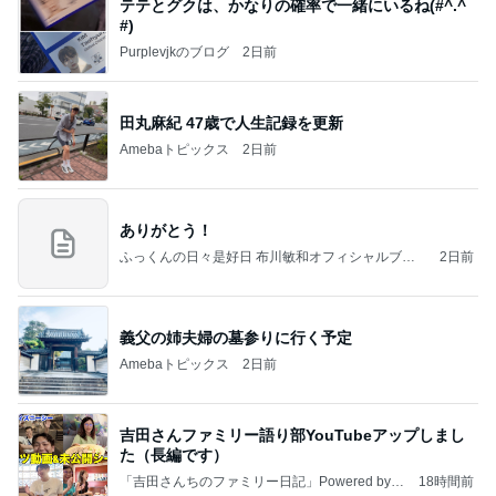
テテとグクは、かなりの確率で一緒にいるね(#^.^
#)
Purplevjkのブログ
2日前
田丸麻紀 47歳で人生記録を更新
Amebaトピックス
2日前
ありがとう！
ふっくんの日々是好日 布川敏和オフィシャルブロ
2日前
グ
義父の姉夫婦の墓参りに行く予定
Amebaトピックス
2日前
吉田さんファミリー語り部YouTubeアップしまし
た（長編です）
「吉田さんちのファミリー日記」Powered by A
18時間前