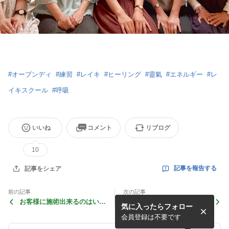
#
オープンディ
#
練習
#
レイキ
#
ヒーリング
#
靈氣
#
エネルギー
#
レ
イキスクール
#
呼吸
いいね
コメント
リブログ
10
記事を報告する
記事をシェア
前の記事
次の記事
お客様に施術出来るのはいつ
エビデンスという言葉
気に入ったらフォロー
から？
会員登録は不要です