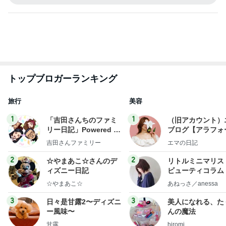
トップブロガーランキング
旅行
美容
1
1
「吉田さんちのファミ
（旧アカウント）
リー日記」Powered b
ブログ【アラフォ
y Ameba 吉田さんファ
社売却セカンドラ
吉田さんファミリー
エマの日記
ミリーオフィシャルブ
フ】
ログ
2
2
☆やまあこ☆さんのデ
リトルミニマリス
ィズニー日記
ビューティコラム 
little minimalist'
☆やまあこ☆
あねっさ／anessa
uty colum
3
3
日々是甘露2〜ディズニ
美人になれる、た
ー風味〜
んの魔法
甘露
hiromi
もっと見る