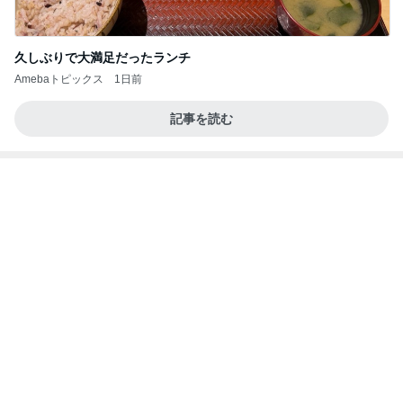
子供が飽きない車内での過ごし方
Amebaトピックス
2日前
夏休みの宿題
しろとくろしろ
1日前
子どもが喜ぶ超手抜きのお昼作り
Amebaトピックス
1日前