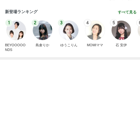
BEYOOOOO
島倉りか
ゆうこりん
MOMIママ
石 安伊
NDS
ひいじいちゃんに会いに行った次男
Amebaトピックス
1日前
もうすぐ〜〜♡
私立恵比寿中学オフィシャルブログ Powered by A
5日前
meba
長男のシャツから出たグレーの汁
Amebaトピックス
2日前