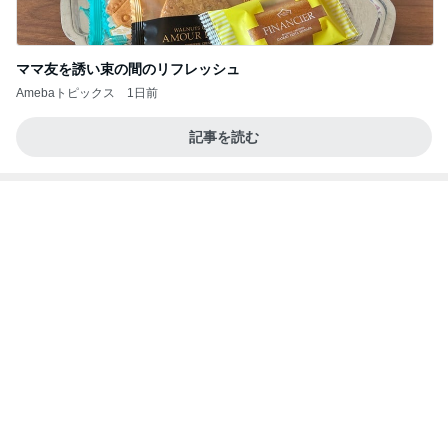
日本一高い場所にある天然温泉
Amebaトピックス
1日前
インターン面接4
四コマ戦士 パパ戦記
8日前
アレク 勇敢にゴールを守る息子
Amebaトピックス
24時間前