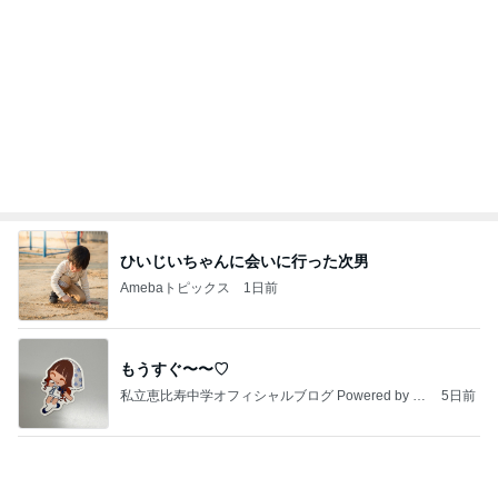
【注文住宅】すでにリフォームを、検討している。
桃オフィシャルブログ Powered by Ameba
1日前
犬をゴリ押しする娘が着ていた服
Amebaトピックス
2日前
昨日の通勤コーデ＆【本日20時スタート】楽天お買
い物マラソンお得情報まとめ
norikoオフィシャルブログ「Noricoco room 〜365
6日前
日コーディネート日記〜」Powered by Ameba
硬い子宮口がスッと開き始めた訳
Amebaトピックス
1日前