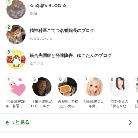
1
☆ 玲瑠's BLOG ☆
玲瑠
2
精神科医こてつ名誉院長のブログ
kotetsutokumi
3
統合失調症と発達障害、ゆこたんのブログ
ゆこたん
4
5
6
7
8
摂食障害29
【量子波動LA
過食嘔吐で鬱
摂食障害２１
吉野奏美の
年、普通に食
BO】アルケミ
っぽい女の日
年目。
『夢をかなえ
べられない
スト
常
る魔法のブロ
グ』
もっと見る