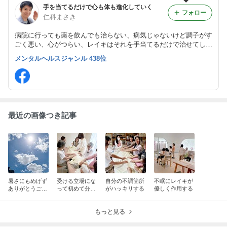
手を当てるだけで心も体も進化していく
フォロー
仁科まさき
病院に行っても薬を飲んでも治らない、病気じゃないけど調子がす
ごく悪い、心がつらい、レイキはそれを手当てるだけで治せてしま
います。4500人を教えたノウハウ満載の講習であなたもレイキが
メンタルヘルスジャンル 438位
１日で使えるようになります。
最近の画像つき記事
暑さにもめげず
受ける立場にな
自分の不調箇所
不眠にレイキが
ありがとうござ
って初めて分か
がハッキリする
優しく作用する
いました
ることも多い
もっと見る