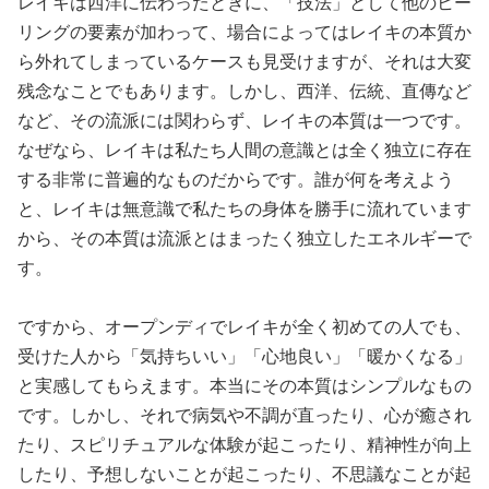
レイキは西洋に伝わったときに、「技法」として他のヒー
リングの要素が加わって、場合によってはレイキの本質か
ら外れてしまっているケースも見受けますが、それは大変
残念なことでもあります。しかし、西洋、伝統、直傳など
など、その流派には関わらず、レイキの本質は一つです。
なぜなら、レイキは私たち人間の意識とは全く独立に存在
する非常に普遍的なものだからです。誰が何を考えよう
と、レイキは無意識で私たちの身体を勝手に流れています
から、その本質は流派とはまったく独立したエネルギーで
す。
ですから、オープンディでレイキが全く初めての人でも、
受けた人から「気持ちいい」「心地良い」「暖かくなる」
と実感してもらえます。本当にその本質はシンプルなもの
です。しかし、それで病気や不調が直ったり、心が癒され
たり、スピリチュアルな体験が起こったり、精神性が向上
したり、予想しないことが起こったり、不思議なことが起