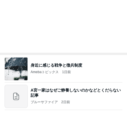
理由を
ZERO「不都合な…ver2」
1日前
仕事帰りに並んで食べた甘い桃
Amebaトピックス
1日前
9/10【イベント】のお知らせ
辰巳ゆうとオフィシャルブログ Powered by Ameb
2日前
a
空き容器で水鉄砲と戦う小学生
Amebaトピックス
2日前