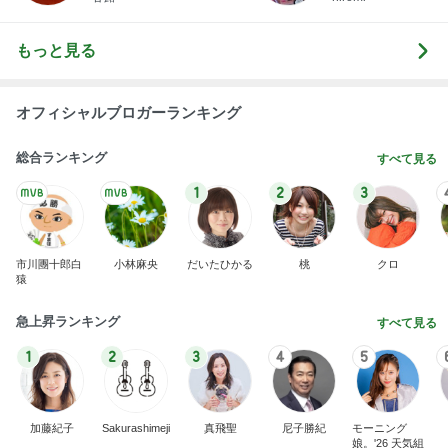
オフィシャルブロガーランキング
総合ランキング
すべて見る
1
2
3
市川團十郎白
小林麻央
だいたひかる
桃
クロ
猿
急上昇ランキング
すべて見る
1
2
3
4
5
加藤紀子
Sakurashimeji
真飛聖
尼子勝紀
モーニング
娘。'26 天気組
新登場ランキング
すべて見る
1
2
3
4
5